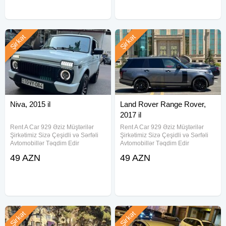
Şirkət
Şirkət
Niva, 2015 il
Land Rover Range Rover,
2017 il
Rent A Car 929 Əziz Müştərilər
Rent A Car 929 Əziz Müştərilər
Şirkətimiz Sizə Çeşidli və Sərfəli
Şirkətimiz Sizə Çeşidli və Sərfəli
Avtomobillər Təqdim Edir
Avtomobillər Təqdim Edir
.Munasib qiymete, endirimlerle
.Munasib qiymete, endirimlerle
49 AZN
49 AZN
icareye masin teklif ediriki, Depozit
icareye masin teklif ediriki, Depozit
yoxdur, 15 deqiqe erzinde
yoxdur, 15 deqiqe erzinde
senedlesme, en ucuz qiymetler
senedlesme, en ucuz qiymetler
Şirkət
Şirkət