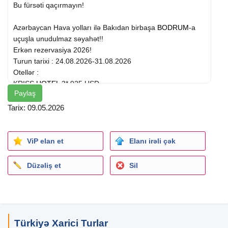
Bu fürsəti qaçırmayın!
Azərbaycan Hava yolları ilə Bakıdan birbaşa
BODRUM
-a
uçuşla unudulmaz səyahət!!
Erkən rezervasiya 2026!
Turun tarixi : 24.08.2026-31.08.2026
Otellər :
KRISS
HOTEL
3* 925 USD
Paylaş
Rahat yerləşimi və dənizə yaxın mövqeyi ilə büdcə dostu ,
istirahət üçün ideal seçim !
Tarix: 09.05.2026
COSTA BITEZHAN BEACH HOTEL 4* 1095 USD
Sakit atmosferi və komfortlu şəraiti ilə keyfiyyətli istirahət
ViP elan et
Elanı irəli çək
imkanı!
GARDEN OF SUN HOTEL 5* 1183 USD
Düzəliş et
Sil
Geniş ərazisi və müasir imkanları ilə rahat yay tətili !
Qiymətlərə daxildir :
Oteldə qonaqlama,
Hər şey daxil sistemi qidalanma ( All İnclusive),
Türkiyə Xarici Turlar