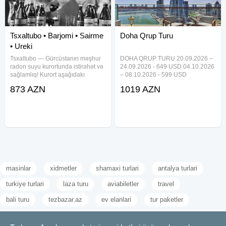
Tsxaltubo • Barjomi • Sairme
Doha Qrup Turu
• Ureki
Tsxaltubo — Gürcüstanın məşhur
DOHA QRUP TURU 20.09.2026 –
radon suyu kurortunda istirahət və
24.09.2026 - 649 USD 04.10.2026
sağlamlıq! Kurort aşağıdakı
– 08.10.2026 - 599 USD
istiqamətlər üzrə tövsiyə olunur:
08.11.2026 – 12.11.2026 - 649
873 AZN
1019 AZN
Müalicəvi radon termal suları ilə
USD 4 gecə / 5 gün 4* Hotel
məşhurdur. Bu sular xüsusilə
Qiymətə daxildir: Aviabilet (23kg +
oynaq, onurğa və sinir
10kg) Hotel & səhər
masinlar
xidmetler
shamaxi turlari
antalya turlari
turkiye turlari
laza turu
aviabiletler
travel
bali turu
tezbazar.az
ev elanlari
tur paketler