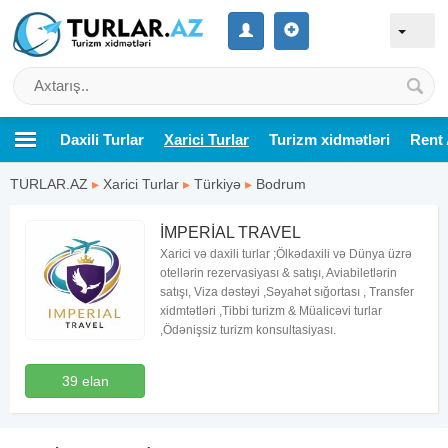
Daxili Turlar
Xarici Turlar
Turizm xidmətləri
Rent 
TURLAR.AZ
▸
Xarici Turlar
▸
Türkiyə
▸
Bodrum
İMPERİAL TRAVEL
Xarici və daxili turlar ;Ölkədaxili və Dünya üzrə
otellərin rezervasiyası & satışı, Aviabiletlərin
satışı, Viza dəstəyi ,Səyahət sığortası , Transfer
xidmtətləri ,Tibbi turizm & Müalicəvi turlar
,Ödənişsiz turizm konsultasiyası.
39 elan