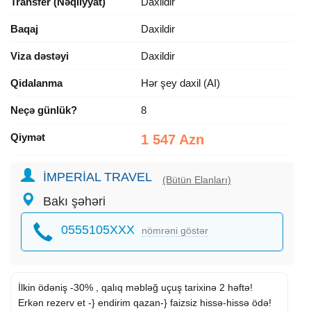
Transfer (Nəqliyyat)
Daxildir
Baqaj
Daxildir
Viza dəstəyi
Daxildir
Qidalanma
Hər şey daxil (AI)
Neçə günlük?
8
Qiymət
1 547 Azn
İMPERİAL TRAVEL
(Bütün Elanları)
Bakı şəhəri
0555105XXX
nömrəni göstər
İlkin ödəniş -30% , qalıq məbləğ uçuş tarixinə 2 həftə!
Erkən rezerv et -} endirim qazan-} faizsiz hissə-hissə ödə!