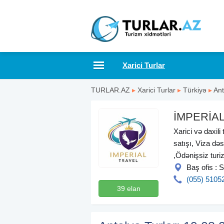
Xarici Turlar
TURLAR.AZ
▸
Xarici Turlar
▸
Türkiyə
▸
Ant
İMPERİA
Xarici və daxili
satışı, Viza dəs
,Ödənişsiz turi
Baş ofis :
(055) 5105
39 elan