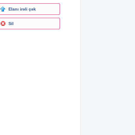
Elanı irəli çək
Sil