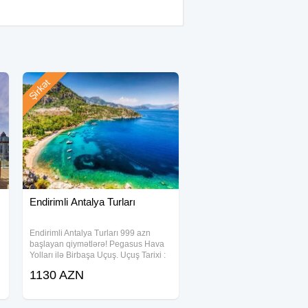
Şirkət
Endirimli Antalya Turları
Endirimli Antalya Turları 999 azn
başlayan qiymətlərə! Pegasus Hava
Yolları ilə Birbaşa Uçuş. Uçuş Tarixi :
26.08.2026—02.09.2026 Oteldə
1130 AZN
qonaqlama : 26.08.2026-01.09.2026
Oteldə qonaqlama : 6 gecə / 7 gün