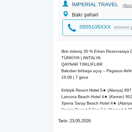
İMPERİAL TRAVEL
(Bütü
Bakı şəhəri
0555105XXX
nömrəni g
İlkin ödəniş 30 % Erkən Rezervasiya 
TÜRKİYƏ | ANTALYA
QAYNAR TƏKLİFLƏR
Bakıdan birbaşa uçuş – Pegasus Airli
19.08 | 7 gecə
Kirbiyik Resort
Hotel
5★ (Alanya) 89
Lancora Beach Hotel 4★ (Kemer) 95
Xperia Saray Beach Hotel 4★ (Alany
Karmir Resort & Spa 5★ (Kemer) 1 
Ma Biche Kemer Hotel 5★ (Kemer) 1
Tarix: 23.05.2026
Vox Maris Resort 5★ (+16, Side) 1 0
Orange County Alanya 5★ 1 093 EU