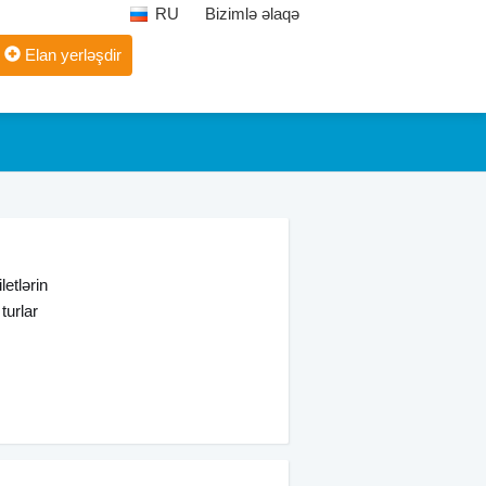
RU
Bizimlə əlaqə
Elan yerləşdir
letlərin
turlar