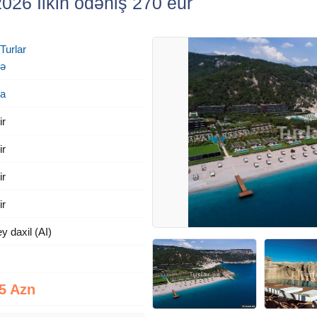
2026 İlkin ödəniş 270 eur
 Turlar
yə
ya
ir
ir
ir
ir
y daxil (AI)
5 Azn