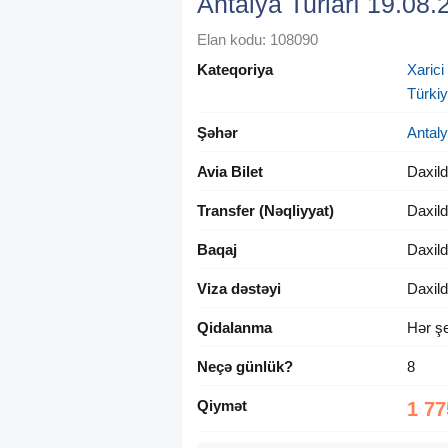
Antalya Turları 19.08.
Elan kodu: 108090
Kateqoriya
Xarici
Türki
Şəhər
Antal
Avia Bilet
Daxild
Transfer (Nəqliyyat)
Daxild
Baqaj
Daxild
Viza dəstəyi
Daxild
Qidalanma
Hər şe
Neçə günlük?
8
Qiymət
1 77