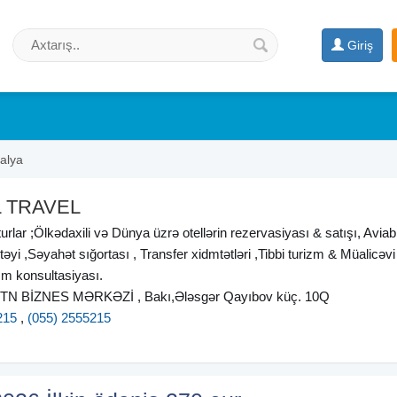
Giriş
alya
L TRAVEL
 turlar ;Ölkədaxili və Dünya üzrə otellərin rezervasiyası & satışı, Aviabi
təyi ,Səyahət sığortası , Transfer xidmtətləri ,Tibbi turizm & Müalicəvi 
zm konsultasiyası.
 STN BİZNES MƏRKƏZİ , Bakı,Ələsgər Qayıbov küç. 10Q
215
,
(055) 2555215