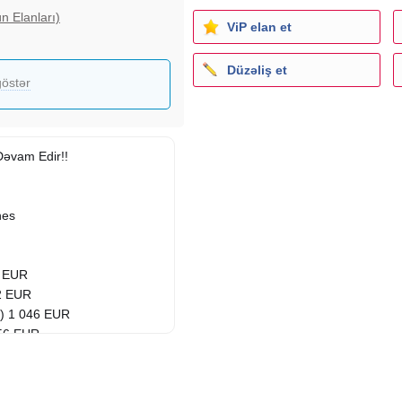
n Elanları)
ViP elan et
Düzəliş et
östər
Dəvam Edir!!
nes
7 EUR
2 EUR
a) 1 046 EUR
056 EUR
 067 EUR
85 EUR
R