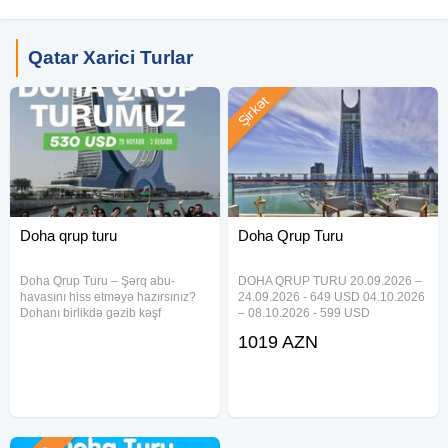
Tur tarixi: 18 - 22 Yanvar 2026
Qatar Xarici Turlar
Yer sayı məhduddur – erkən qeydiyyatla yerini təmin et!
Şirkət
Bu tur sadəcə gəzinti deyil, özünü yeniləmək, ruhunu
dincəltmək və yeni perspektivlər qazanmaqdır.
Doha qrup turu
Doha Qrup Turu
Doha Qrup Turu – Şərq abu-
DOHA QRUP TURU 20.09.2026 –
havasını hiss etməyə hazırsınız?
24.09.2026 - 649 USD 04.10.2026
Dohanı birlikdə gəzib kəşf
– 08.10.2026 - 599 USD
edəcəyik Tarix: 29 Noyabr - 3
08.11.2026 – 12.11.2026 - 649
1019 AZN
Dekabr Qiymət: 520 USD Hotel: 4*
USD 4 gecə / 5 gün 4* Hotel
━━━━━━━━━━━━━━━ Qiymətə
Qiymətə daxildir: Aviabilet (23kg +
daxildir: Gediş-dönüş
10kg) Hotel & səhər