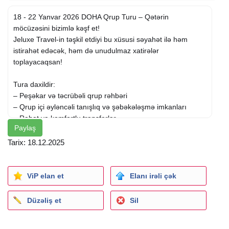
18 - 22 Yanvar 2026 DOHA Qrup Turu – Qətərin
möcüzəsini bizimlə kəşf et!
Jeluxe Travel-in təşkil etdiyi bu xüsusi səyahət ilə həm
istirahət edəcək, həm də unudulmaz xatirələr
toplayacaqsan!
Tura daxildir:
– Peşəkar və təcrübəli qrup rəhbəri
– Qrup içi əyləncəli tanışlıq və şəbəkələşmə imkanları
– Rahat və komfortlu transferlər
Paylaş
Qiymət: Cəmi 888 Azn – yalnız ilk 10 nəfər üçün keçərlidir!
Tarix: 18.12.2025
Qiymətə daxildir:
–
Aviabilet
(AZAL, baqajlı, birbaşa gediş-dönüş)
ViP elan et
Elanı irəli çək
– Transfer (Hava limanı – Otel – Hava limanı)
– Səyahət sığortası
Düzəliş et
Sil
– Səhər yeməyi qidalanma
– Oteldə gecələmə