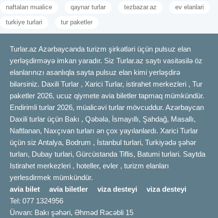
naftalan mualice
qaynar turlar
tezbazar.az
ev elanlari
turkiye turlari
tur paketler
Turlar.az Azərbaycanda turizm şirkətləri üçün pulsuz elan
yerləşdirməyə imkan yaradır. Siz Turlar.az saytı vasitəsilə öz
elanlarınızı asanlıqla sayta pulsuz elan kimi yerləşdirə
bilərsiniz. Daxili Turlar , Xarici Turlar, istirahet merkezleri , Tur
paketler 2026, ucuz qiymete avia biletler tapmaq mümkündür.
Endirimli turlar 2026, müalicəvi turlar mövcuddur. Azərbaycan
Daxili turlar üçün Bakı , Qəbələ, İsmayıllı, Şahdağ, Masallı,
Naftlanan, Naxçıvan turları ən çox yayılanlardı. Xarici Turlar
üçün siz Antalya, Bodrum , İstanbul turlari, Turkiyədə şəhər
turları, Dubay turlari, Gürcüstanda Tiflis, Batumi turlari. Saytda
Istirahet merkezleri , hoteller, evler , turizm elanları
yerlesdirmek mümkündür.
avia bilet
avia biletler
viza desteyi
viza desteyi
Tel: 077 1324956
Ünvan: Bakı şəhəri, Əhməd Rəcəbli 15