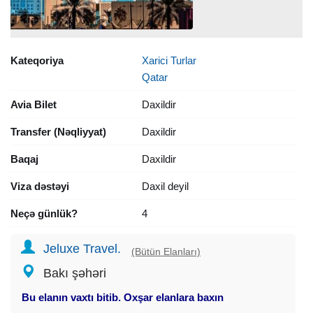
Kateqoriya
Xarici Turlar
Qatar
Avia Bilet
Daxildir
Transfer (Nəqliyyat)
Daxildir
Baqaj
Daxildir
Viza dəstəyi
Daxil deyil
Neçə günlük?
4
Jeluxe Travel.
(Bütün Elanları)
Bakı şəhəri
Bu elanın vaxtı bitib. Oxşar elanlara baxın