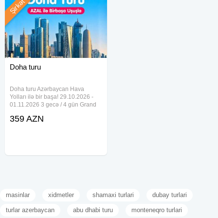
Şirkət
Doha turu
Doha turu Azərbaycan Hava
Yolları ilə bir başa! 29.10.2026 -
01.11.2026 3 gecə / 4 gün Grand
Regal Hotel 4* - 359 USD Horizon
359 AZN
Manor Hotel Doha 4* - 368 USD
Jouri, A Murwab Hotel 4* - 374
USD Al Mansour Suites Hotel 4* -
masinlar
xidmetler
shamaxi turlari
dubay turlari
turlar azerbaycan
abu dhabi turu
monteneqro turlari