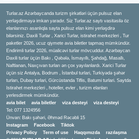
Turlar.az Azərbaycanda turizm şirkətləri üçün pulsuz elan
yerləşdirməyə imkan yaradır. Siz Turlar.az saytı vasitəsilə öz
elanlarınızı asanlıqla sayta pulsuz elan kimi yerləşdirə
bilərsiniz. Daxili Turlar , Xarici Turlar, istirahet merkezleri , Tur
paketler 2026, ucuz qiymete avia biletler tapmaq mümkündür.
Endirimli turlar 2026, müalicəvi turlar mövcuddur. Azərbaycan
Daxili turlar üçün Bakı , Qəbələ, İsmayıllı, Şahdağ, Masallı,
Naftlanan, Naxçıvan turları ən çox yayılanlardı. Xarici Turlar
üçün siz Antalya, Bodrum , İstanbul turlari, Turkiyədə şəhər
turları, Dubay turlari, Gürcüstanda Tiflis, Batumi turlari. Saytda
Istirahet merkezleri , hoteller, evler , turizm elanları
yerlesdirmek mümkündür.
avia bilet
avia biletler
viza desteyi
viza desteyi
Tel: 077 1324956
Ünvan: Bakı şəhəri, Əhməd Rəcəbli 15
Instagram
Facebook
Tiktok
Privacy Policy
Term of use
Haqqımızda
razılaşma