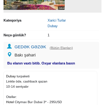
Kateqoriya
Xarici Turlar
Dubay
Neçə günlük?
1
GEDƏK GƏZƏK
(Bütün Elanları)
Bakı şəhəri
Bu elanın vaxtı bitib. Oxşar elanlara baxın
Dubay
turpaketi
Linklə ödə, cashback qazan
10-14 sentyabr
Otellər:
Hotel
Citymax Bur Dubai 3* - 295USD