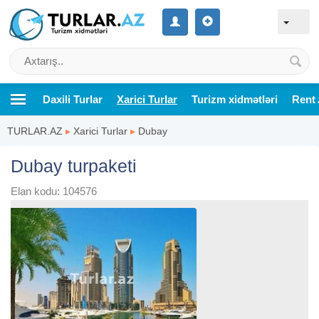
Daxili Turlar
Xarici Turlar
Turizm xidmətləri
Rent 
TURLAR.AZ
▸
Xarici Turlar
▸
Dubay
Dubay turpaketi
Elan kodu: 104576