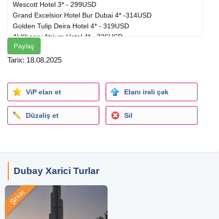
Wescott Hotel 3* - 299USD
Grand Excelsior Hotel Bur Dubai 4* -314USD
Golden Tulip Deira Hotel 4* - 319USD
Al Khoory Atrium Hotel 4* - 326USD
Paylaş
Knight Castle Hotel 5* - 334USD
Mövenpick Hotel Jumeirah Village 5* - 340USD
Tarix: 18.08.2025
Qiymətə daxildir:
Aviabilet
(Gediş-dönüş)
ViP elan et
Elanı irəli çək
Transfer
Oteldə gecələmə
Düzəliş et
Sil
Baqaj 3kq əl yuku
Qidalanma (səhər yeməyi BB)
QEYD:
Qiymət 2nəfərlik otaqda 1 böyük üçün hesablanmışdır
Dubay Xarici Turlar
DİQQƏT:* Qiymətlər hal hazırda qüvvədədir, bron etmə
tarixinə kimi dəyişilə bilər
Şirkət