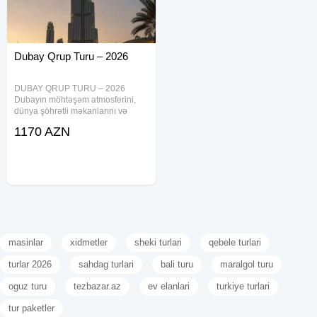
Dubay Qrup Turu – 2026
DUBAY QRUP TURU – 2026
Dubayın möhtəşəm atmosferini,
dünya şöhrətli məkanlarını və
unudulmaz əyləncələrini bizimlə
1170 AZN
kəşf edin! Tarixlər və Qiymətlər •
09.09.2026 – 13.09.2026 — 690
USD • 01.10.2026 – 05.10.2026 —
690
masinlar
xidmetler
sheki turlari
qebele turlari
turlar 2026
sahdag turlari
bali turu
maralgol turu
oguz turu
tezbazar.az
ev elanlari
turkiye turlari
tur paketler