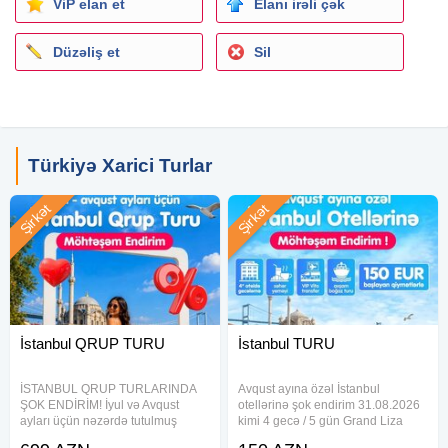
•Vip transfer + qarşılanma
ViP elan et
Elanı irəli çək
•Axşam boğaz turu
(Gəmidə şam yeməyi+transfer daxil)
Düzəliş et
Sil
•Adlar turu
(Gəmidə nahar yeməyi + transfer daxil)
Qeyd:
Aviabiletlər qiymətə daxil deyil.
Türkiyə Xarici Turlar
Qiymətlər 2nəfərlik otaqda 1nəfər üçün nəzərdə
tutulmuşdur.
Şirkət
Şirkət
* Suallarınız və qeydiyyat üçün bizimlə aşağıdakı
nömrələrlə zəng və ya Whatsapp üzərindən əlaqə saxlaya
bilərsiniz.
+99477 568 53 70 menecer
İstanbul QRUP TURU
İstanbul TURU
+99470 568 53 70 menecer
İSTANBUL QRUP TURLARINDA
Avqust ayına özəl İstanbul
STORY TRAVEL
ŞOK ENDİRİM! İyul və Avqust
otellərinə şok endirim 31.08.2026
ayları üçün nəzərdə tutulmuş
kimi 4 gecə / 5 gün Grand Liza
qiymətlərə xüsusi endirim tətbiq
Hotel 3* - 150€ Raimond Hotel 3* -
Ünvan: Əhməd Rəcəbli 1/7, Turan biznes mərkəzi 2