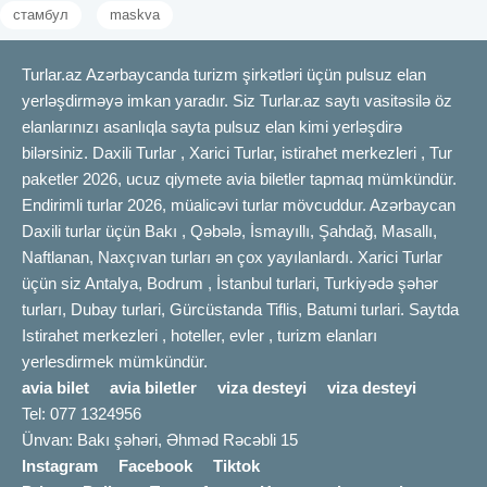
стамбул
maskva
Turlar.az Azərbaycanda turizm şirkətləri üçün pulsuz elan
yerləşdirməyə imkan yaradır. Siz Turlar.az saytı vasitəsilə öz
elanlarınızı asanlıqla sayta pulsuz elan kimi yerləşdirə
bilərsiniz. Daxili Turlar , Xarici Turlar, istirahet merkezleri , Tur
paketler 2026, ucuz qiymete avia biletler tapmaq mümkündür.
Endirimli turlar 2026, müalicəvi turlar mövcuddur. Azərbaycan
Daxili turlar üçün Bakı , Qəbələ, İsmayıllı, Şahdağ, Masallı,
Naftlanan, Naxçıvan turları ən çox yayılanlardı. Xarici Turlar
üçün siz Antalya, Bodrum , İstanbul turlari, Turkiyədə şəhər
turları, Dubay turlari, Gürcüstanda Tiflis, Batumi turlari. Saytda
Istirahet merkezleri , hoteller, evler , turizm elanları
yerlesdirmek mümkündür.
avia bilet
avia biletler
viza desteyi
viza desteyi
Tel: 077 1324956
Ünvan: Bakı şəhəri, Əhməd Rəcəbli 15
Instagram
Facebook
Tiktok