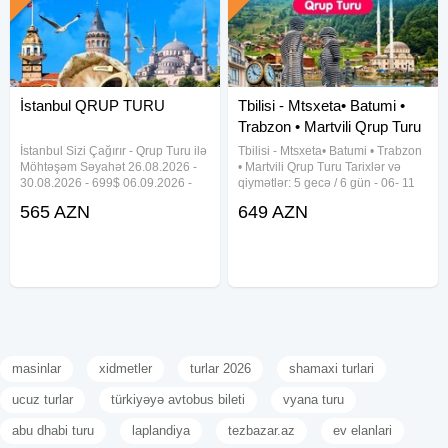
İstanbul QRUP TURU
Tbilisi - Mtsxeta• Batumi •
Trabzon • Martvili Qrup Turu
İstanbul Sizi Çağırır - Qrup Turu ilə
Tbilisi - Mtsxeta• Batumi • Trabzon
Möhtəşəm Səyahət 26.08.2026 -
• Martvili Qrup Turu Tarixlər və
30.08.2026 - 699$ 06.09.2026 -
qiymətlər: 5 gecə / 6 gün - 06- 11
10.09.2026 - 759$ 26.09.2026 -
iyul 699 USD - 25 - 30 iyul 649
565 AZN
649 AZN
30.09.2026 - 729$ 06.10.2026 -
USD - 01- 06 avqust 649 USD -
10.10.2026 - 629$ 26.10.2026 -
10- 15 avqust 649 USD - 24- 29
30.10.2026 - 565$ 06.11
avqust 649 usd Qiymətə
masinlar
xidmetler
turlar 2026
shamaxi turlari
ucuz turlar
türkiyəyə avtobus bileti
vyana turu
abu dhabi turu
laplandiya
tezbazar.az
ev elanlari