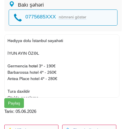
Bakı şəhəri
0775685XXX
nömrəni göstər
Hədiyyə dolu İstanbul səyahəti
İYUN AYIN ÖZƏL
Germencia
hotel
3* - 190€
Barbarossa hotel 4* - 260€
Antea Place hotel 4* - 280€
Tura daxildir
Oteldə gecələmə
Paylaş
Səhər qidalanması
Otel daxili
xidmətlər
Tarix: 05.06.2026
Hədiyələr