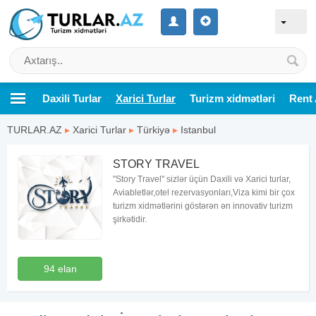
Daxili Turlar
Xarici Turlar
Turizm xidmətləri
Rent 
TURLAR.AZ
▸
Xarici Turlar
▸
Türkiyə
▸
Istanbul
STORY TRAVEL
"Story Travel" sizlər üçün Daxili və Xarici turlar,
Aviabletlər,otel rezervasyonları,Viza kimi bir çox
turizm xidmətlərini göstərən ən innovativ turizm
şirkətidir.
94 elan