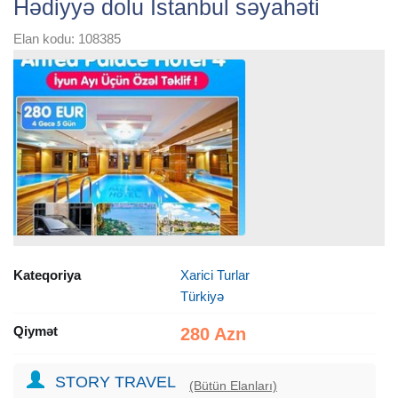
Hədiyyə dolu İstanbul səyahəti
Elan kodu: 108385
Kateqoriya
Xarici Turlar
Türkiyə
Qiymət
280 Azn
STORY TRAVEL
(Bütün Elanları)