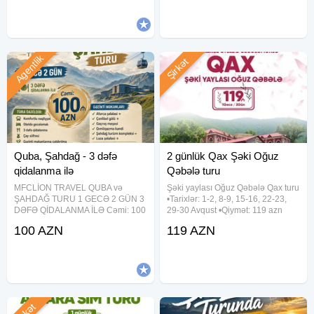
– 1, 469
(27–31 nəfərlik) Otokar Sultan
(27–35
Agentlik
Şirkət
Quba, Şahdağ - 3 dəfə
2 günlük Qax Şəki Oğuz
qidalanma ilə
Qəbələ turu
MFCLİON TRAVEL QUBA və
Şəki yaylası Oğuz Qəbələ Qax turu
ŞAHDAĞ TURU 1 GECƏ 2 GÜN 3
•Tarixlər: 1-2, 8-9, 15-16, 22-23,
DƏFƏ QİDALANMA İLƏ Cəmi: 100
29-30 Avqust •Qiymət: 119 azn
AZN Tura daxildir: Komfortlu
✓Qiymətə daxildir: - Komfortlu vip
100 AZN
119 AZN
nəqliyyat Oteldə gecələmək 3 dəfə
nəqliyyat - Səmimi və təcrübəli tur
qidalanma Çay süfrəsi Gəzinti
rəhbəri - Yol boyu əyləncəli
məkanlarına çatdırılma Gəzinti
oyunlar - Şəki
Şirkət