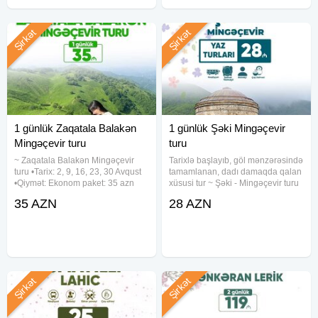
Şirkət
Şirkət
1 günlük Zaqatala Balakən
1 günlük Şəki Mingəçevir
Mingəçevir turu
turu
~ Zaqatala Balakən Mingəçevir
Tarixlə başlayıb, göl mənzərəsində
turu •Tarix: 2, 9, 16, 23, 30 Avqust
tamamlanan, dadı damaqda qalan
•Qiymət: Ekonom paket: 35 azn
xüsusi tur ~ Şəki - Mingəçevir turu
Standart paket: 40 azn ✓Qiymətə
•Tarixlər: 1, 2, 8, 9, 15, 16, 22, 23,
35 AZN
28 AZN
daxildir: • Nəqliyyat xidməti • Səhər
29, 30 Avqust •Qiymətlər: •Ekonom
yeməyi(st paketdə) • Çay süfrəsi •
paket - 28 azn •Standart paket - 32
Ekskursiyalar •
Şirkət
Şirkət