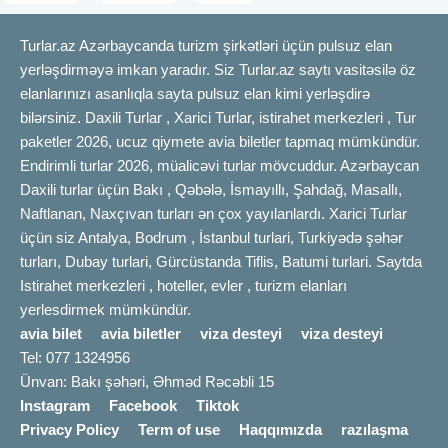
Turlar.az Azərbaycanda turizm şirkətləri üçün pulsuz elan
yerləşdirməyə imkan yaradır. Siz Turlar.az saytı vasitəsilə öz
elanlarınızı asanlıqla sayta pulsuz elan kimi yerləşdirə
bilərsiniz. Daxili Turlar , Xarici Turlar, istirahet merkezleri , Tur
paketler 2026, ucuz qiymete avia biletler tapmaq mümkündür.
Endirimli turlar 2026, müalicəvi turlar mövcuddur. Azərbaycan
Daxili turlar üçün Bakı , Qəbələ, İsmayıllı, Şahdağ, Masallı,
Naftlanan, Naxçıvan turları ən çox yayılanlardı. Xarici Turlar
üçün siz Antalya, Bodrum , İstanbul turlari, Turkiyədə şəhər
turları, Dubay turlari, Gürcüstanda Tiflis, Batumi turlari. Saytda
Istirahet merkezleri , hoteller, evler , turizm elanları
yerlesdirmek mümkündür.
avia bilet
avia biletler
viza desteyi
viza desteyi
Tel: 077 1324956
Ünvan: Bakı şəhəri, Əhməd Rəcəbli 15
Instagram
Facebook
Tiktok
Privacy Policy
Term of use
Haqqımızda
razılaşma