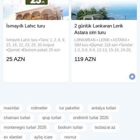
İsmayıllı Lahıc turu
2 günlük Lənkəran Lerik
Astara sim turu
İsmayıllı Lahıc turu •Tarix: 1, 2, 8, 9,
LƏNKƏRAN • LERİK • ASTARA •
15, 16, 22, 23, 29, 30 Avqust
SIM turu •Qiymət: 119 azn •Tarixlər:
•Qiymət: •Ekonom paket: 25 azn
1-2, 5-6, 8-9, 12-13, 15-16, 19-20,
•Standart paket: 29 azn ✓Qiymətə
22-23, 26-27, 29-30 Avqust ✓Tura
25 AZN
119 AZN
daxildir: •Nəqliyyat xidməti
daxildir: • Vıp nəqliyyat xidməti • 2
•Ekskursiyalar •Səhər
dəfə səhər yeməyi • Astalaniya
yeməyi(standart
istirahət
masinlar
xidmetler
tur paketler
antalya turlari
shamaxi turlari
qrup turlari
endirimli turlar 2026
montenegro turlari 2026
bodrum turlari
tezbazar.az
ev elanlari
ayliq icare
novruz