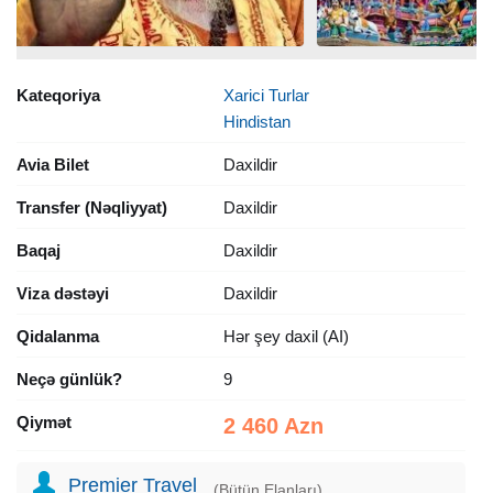
Kateqoriya
Xarici Turlar
Hindistan
Avia Bilet
Daxildir
Transfer (Nəqliyyat)
Daxildir
Baqaj
Daxildir
Viza dəstəyi
Daxildir
Qidalanma
Hər şey daxil (AI)
Neçə günlük?
9
Qiymət
2 460 Azn
Premier Travel
(Bütün Elanları)