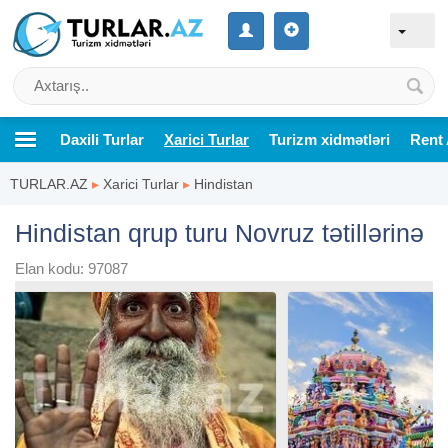
Daxili Turlar
Xarici Turlar
Turizm xidmətləri
Rent 
TURLAR.AZ
▸
Xarici Turlar
▸
Hindistan
Hindistan qrup turu Novruz tətillərinə
Elan kodu: 97087