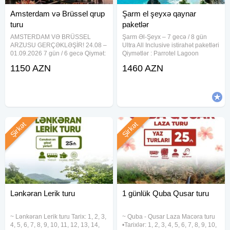
Amsterdam və Brüssel qrup
Şarm el şeyxə qaynar
turu
paketlər
AMSTERDAM VƏ BRÜSSEL
Şarm Əl-Şeyx – 7 gecə / 8 gün
ARZUSU GERÇƏKLƏŞİR! 24.08 –
Ultra All Inclusive istirahət paketləri
01.09.2026 7 gün / 6 gecə Qiymət:
Qiymətlər : Parrotel Lagoon
Böyük – 590 EUR Uşaq – 520
Waterpark Resort – 860 USD IL
1150 AZN
1460 AZN
EUR Marşrut: Budapeşt → Brno →
Mercato Splash Aqua Park 5★ –
Drezden → Amsterdam → Brüssel
950 USD Rehana Royal Beach
→ Köln → Praqa → Budapeşt
Resort Aqua Park & Spa
Qiymətə
Şirkət
Şirkət
Lənkəran Lerik turu
1 günlük Quba Qusar turu
~ Lənkəran Lerik turu Tarix: 1, 2, 3,
~ Quba - Qusar Laza Macəra turu
4, 5, 6, 7, 8, 9, 10, 11, 12, 13, 14,
•Tarixlər: 1, 2, 3, 4, 5, 6, 7, 8, 9, 10,