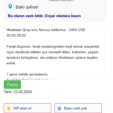
Bakı şəhəri
Bu elanın vaxtı bitib. Oxşar elanlara baxın
Hindistan
Qrup turu Novruz tətillərinə - 1450 USD
20.03-28.03
Fərqli düşünən, fərqli mədəniyyətləri kəşf etmək istəyənlər
üçün daxilində əllidən çox müxtəlif dilləri, kültürləri, yaşam
tərzlərini birləşdirən, əks etdirən Hindistanı sizlərə təqdim
edirik.
7 gece otelde qonaqlama;
Aviabilet
(Azal ilə birbaşa);
Paylaş
Tur müddəti nəqliyyat xidmeti;
Qidalanma (7 səhər, 2 nahar, 2 şam yeməyi);
Tarix: 21.02.2024
Viza;
Sığorta;
Bələdçi;
ViP elan et
Elanı irəli çək