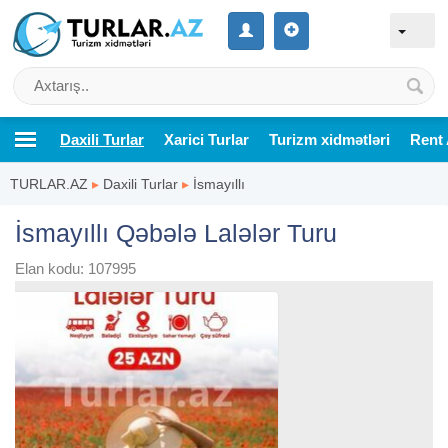
Daxili Turlar
Xarici Turlar
Turizm xidmətləri
Rent 
TURLAR.AZ
▸
Daxili Turlar
▸
İsmayıllı
İsmayıllı Qəbələ Lalələr Turu
Elan kodu: 107995