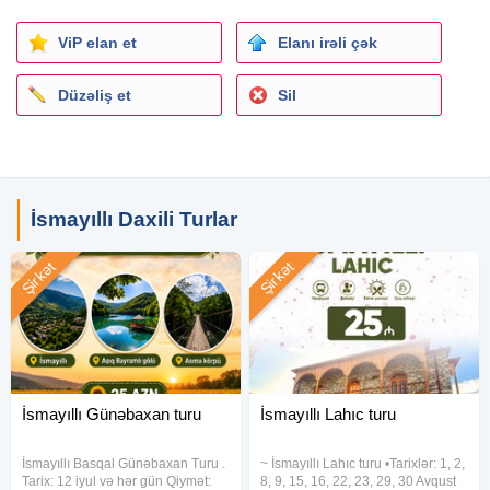
Yolüstü qoşula bilərsiniz:
• Şamaxinka (Lukoil)
ViP elan et
Elanı irəli çək
• Sulutəpə dairəsi
• Hökməli dairəsi
Düzəliş et
Sil
—————————
Qeyd:
•Tur zamanı turun gedişatına mane olan və spirtli içki qəbul
edən turistlər turdan kənarlaşdırılacaq!
•Qida təhlükəsizliyi ilə əlaqədar restoran tərəfindən
İsmayıllı Daxili Turlar
özünüzlə yemək gətirməyə icazə verilmir
•Avtobusda yerləşmə qeydiyyatdan keçmə zamanına
Şirkət
Şirkət
uyğun aparılır
•Nahar yeməyi qiymətə daxil deyil
—————————
Bizimlə əlaqə:
İsmayıllı Günəbaxan turu
İsmayıllı Lahıc turu
İsmayıllı Basqal Günəbaxan Turu .
~ İsmayıllı Lahıc turu •Tarixlər: 1, 2,
Tarix: 12 iyul və hər gün Qiymət: ︎
8, 9, 15, 16, 22, 23, 29, 30 Avqust