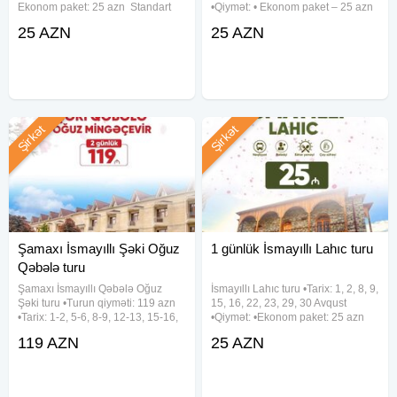
Ekonom paket: 25 azn ︎ Standart
•Qiymət: • Ekonom paket – 25 azn
paket: 29 azn - Qiymətə daxildir:
• Standart paket – 29 azn (səhər
25 AZN
25 AZN
Nəqliyyat xidməti Ekskursiyalar
yeməyi daxil) ✓ Qiymətə daxildir: •
Qidalanma(Səhər yeməyi Standart
Komfortlu nəqliyyat •
Şirkət
Şirkət
Şamaxı İsmayıllı Şəki Oğuz
1 günlük İsmayıllı Lahıc turu
Qəbələ turu
Şamaxı İsmayıllı Qəbələ Oğuz
İsmayıllı Lahıc turu •Tarix: 1, 2, 8, 9,
Şəki turu •Turun qiyməti: 119 azn
15, 16, 22, 23, 29, 30 Avqust
•Tarix: 1-2, 5-6, 8-9, 12-13, 15-16,
•Qiymət: •Ekonom paket: 25 azn
19-20, 22-23, 26-27, 29-30 Avqust
•Standart paket: 29 azn ✓Qiymətə
119 AZN
25 AZN
✓Qiymətə daxildir: - Komfortlu
daxildir: •Nəqliyyat xidməti
nəqliyyat - Yeddi gözəl hotel
•Ekskursiyalar •Səhər
(Qəbələ) - Hotel
yeməyi(standart