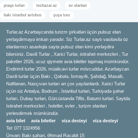
praqa turlari
tezbazar.az
ev elanlari
baki istanbul avtobus
şuşa turu
Turlar.az Azərbaycanda turizm şirkətləri üçün pulsuz elan
yerləşdirməyə imkan yaradır. Siz Turlar.az saytı vasitəsilə öz
elanlarınızı asanlıqla sayta pulsuz elan kimi yerləşdirə
bilərsiniz. Daxili Turlar , Xarici Turlar, istirahet merkezleri , Tur
paketler 2026, ucuz qiymete avia biletler tapmaq mümkündür.
Endirimli turlar 2026, müalicəvi turlar mövcuddur. Azərbaycan
Daxili turlar üçün Bakı , Qəbələ, İsmayıllı, Şahdağ, Masallı,
Naftlanan, Naxçıvan turları ən çox yayılanlardı. Xarici Turlar
üçün siz Antalya, Bodrum , İstanbul turlari, Turkiyədə şəhər
turları, Dubay turlari, Gürcüstanda Tiflis, Batumi turlari. Saytda
Istirahet merkezleri , hoteller, evler , turizm elanları
yerlesdirmek mümkündür.
avia bilet
avia biletler
viza desteyi
viza desteyi
Tel: 077 1324956
Ünvan: Bakı şəhəri, Əhməd Rəcəbli 15