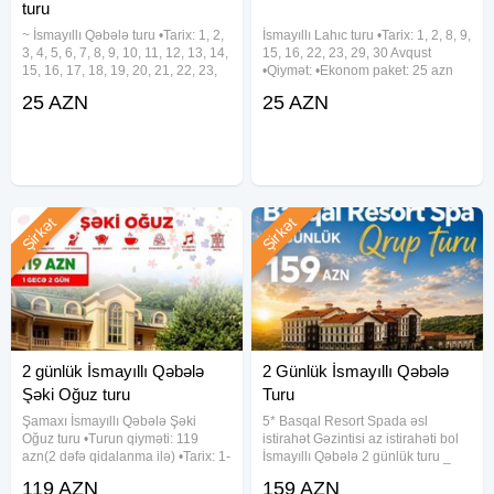
turu
~ İsmayıllı Qəbələ turu •Tarix: 1, 2,
İsmayıllı Lahıc turu •Tarix: 1, 2, 8, 9,
3, 4, 5, 6, 7, 8, 9, 10, 11, 12, 13, 14,
15, 16, 22, 23, 29, 30 Avqust
15, 16, 17, 18, 19, 20, 21, 22, 23,
•Qiymət: •Ekonom paket: 25 azn
24, 25, 26, 27, 28, 29, 30, 31
•Standart paket: 29 azn ✓Qiymətə
25 AZN
25 AZN
Avqust •Qiymət: •Ekonom paket:
daxildir: •Nəqliyyat xidməti
25 azn •Standart paket: 29 azn
•Ekskursiyalar •Səhər
✓Qiymətə
yeməyi(standart
Şirkət
Şirkət
2 günlük İsmayıllı Qəbələ
2 Günlük İsmayıllı Qəbələ
Şəki Oğuz turu
Turu
Şamaxı İsmayıllı Qəbələ Şəki
5* Basqal Resort Spada əsl
Oğuz turu •Turun qiyməti: 119
istirahət Gəzintisi az istirahəti bol
azn(2 dəfə qidalanma ilə) •Tarix: 1-
İsmayıllı Qəbələ 2 günlük turu _
2, 8-9, 15-16, 22-23, 29-30 Avqust
Turun Tarixi: • 1-2, 5-6, 8-9, 12-13,
119 AZN
159 AZN
✓Qiymətə daxildir: • Komfortlu
15-16 Avqust hər həftəsonu _ Tur