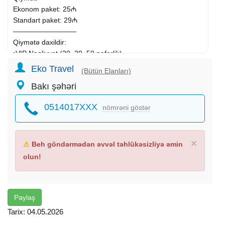
Ekonom paket: 25₼
Standart paket: 29₼
—————————
Qiymətə daxildir:
•VIP Nəqliyyat (20, 30, 50 nəfərlik)
•Professional bələdçi
Eko Travel
(Bütün Elanları)
•Səhər yeməyi (Standart Paket)
Bakı şəhəri
•Axşam qayıdışda çay süfrəsi
•Yol boyu əyləncəli oyunlar
0514017XXX
nömrəni göstər
—————————
Ekskursiyalar:
• İsmayıllı Aşıqbayramlı Gölü
• Lalələr Bağı
×
⚠
Beh göndərmədən əvvəl təhlükəsizliyə əmin
• Qəbələnd Əyləncə Mərkəzi (13 Azn)
olun!
• Nahar Fasiləsi
—————————
Toplanış: 06:30 GƏNCLİK M/S
Çıxış: 07:00
Paylaş
Bakıya çatırıq: 22:00-23:00
Tarix: 04.05.2026
—————————