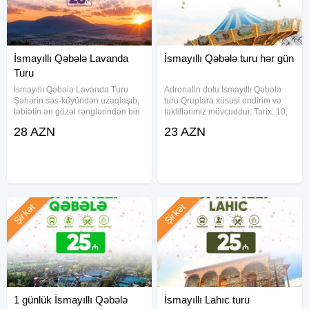
İsmayıllı Qəbələ Lavanda
İsmayıllı Qəbələ turu hər gün
Turu
İsmayıllı Qəbələ Lavanda Turu
Adrenalin dolu İsmayıllı Qəbələ
Şəhərin səs-küyündən uzaqlaşıb,
turu Qruplara xüsusi endirim və
təbiətin ən gözəl rənglərindən biri
təkliflərimiz mövcuddur. Tarix: 10,
olan lavanda çiçəklərinin sehrinə
11, 13, 14, 16, 17, 18, 20, 21, 22,
28 AZN
23 AZN
düşməyə hazırsınız? Bu
23, 24, 25, 26, 27, 28, 29, 30 iyun
turumuzda sizi sonsuz bənövşəyi
Qiymət: Ekonom paket: 23Azn
tarlalar, təmiz hava və
Standart paket: 28
Şirkət
Şirkət
1 günlük İsmayıllı Qəbələ
İsmayıllı Lahıc turu