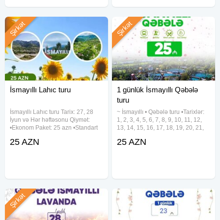
Şirkət
Şirkət
İsmayıllı Lahıc turu
1 günlük İsmayıllı Qəbələ
turu
İsmayıllı Lahıc turu Tarix: 27, 28
~ İsmayıllı • Qəbələ turu •Tarixlər:
İyun və Hər həftəsonu Qiymət:
1, 2, 3, 4, 5, 6, 7, 8, 9, 10, 11, 12,
•Ekonom Paket: 25 azn •Standart
13, 14, 15, 16, 17, 18, 19, 20, 21,
Paket: 29 azn — Qiymətə daxildir:
22, 23, 24, 25, 26, 27, 28, 29, 30,
25 AZN
25 AZN
•Nəqliyyat xidməti •Ekskursiyalar
31 Avqust •Qiymət: • Ekonom paket
•Səhər yeməyi (standart paketdə)
- 25 azn • Standart paket - 29
Şirkət