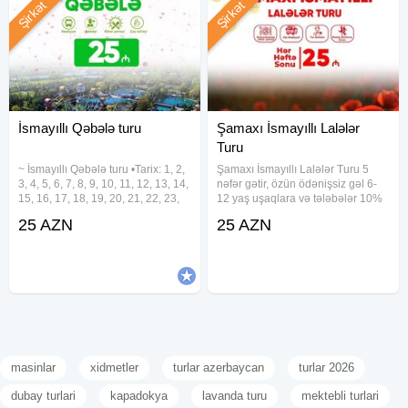
Şirkət
Şirkət
İsmayıllı Qəbələ turu
Şamaxı İsmayıllı Lalələr
Turu
~ İsmayıllı Qəbələ turu •Tarix: 1, 2,
Şamaxı İsmayıllı Lalələr Turu 5
3, 4, 5, 6, 7, 8, 9, 10, 11, 12, 13, 14,
nəfər gətir, özün ödənişsiz gəl 6-
15, 16, 17, 18, 19, 20, 21, 22, 23,
12 yaş uşaqlara və tələbələr 10%
24, 25, 26, 27, 28, 29, 30, 31
endirim Qrup turlarımıza xüsusi
25 AZN
25 AZN
Avqust •Qiymət: •Ekonom paket:
endirimlərimiz var Tarix: 23, 24, 27,
25 azn •Standart paket: 29
28, 29, 30, 31 May Qiymət:
•Ekonom paket: 25
masinlar
xidmetler
turlar azerbaycan
turlar 2026
dubay turlari
kapadokya
lavanda turu
mektebli turlari