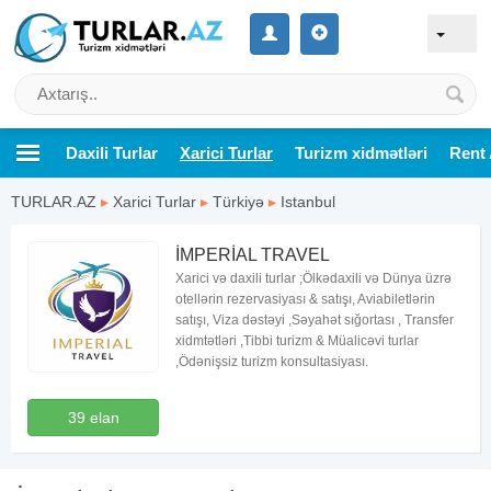
Daxili Turlar
Xarici Turlar
Turizm xidmətləri
Rent 
TURLAR.AZ
▸
Xarici Turlar
▸
Türkiyə
▸
Istanbul
İMPERİAL TRAVEL
Xarici və daxili turlar ;Ölkədaxili və Dünya üzrə
otellərin rezervasiyası & satışı, Aviabiletlərin
satışı, Viza dəstəyi ,Səyahət sığortası , Transfer
xidmtətləri ,Tibbi turizm & Müalicəvi turlar
,Ödənişsiz turizm konsultasiyası.
39 elan