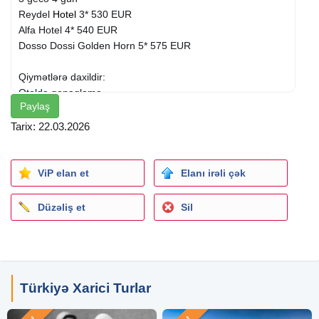
Reydel
Hotel
3* 530 EUR
Alfa Hotel 4* 540 EUR
Dosso Dossi Golden Horn 5* 575 EUR
Qiymətlərə daxildir:
Oteldə qonaqlama,
Paylaş
Qidalanma - Səhər yeməkləri
Aviabilet
/Azal ( gediş-dönüş),
Tarix: 22.03.2026
Baqaj (10 kq. ),
Qrup Transfer,
Səyahət sığortası.
ViP elan et
Elanı irəli çək
Qiymət 2 nəfərlik otağda 1 nəfər üçün hesablanıb.
Düzəliş et
Sil
Qiymətlər dinamikdir, dəyişə bilər.
Bizim şirkətlə əlaqə saxlayaraq aviabilet, tur paket və
səyahət
xidmətləri
ilə bağlı hər bir məsələdə peşəkar
dəstək ala bilərsiniz.
Türkiyə Xarici Turlar
Sizin rahat səyahətiniz - bizim əsas məqsədimizdir!