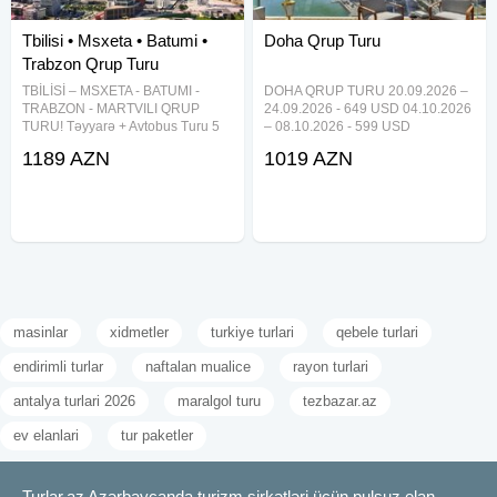
Tbilisi • Msxeta • Batumi •
Doha Qrup Turu
Trabzon Qrup Turu
TBİLİSİ – MSXETA - BATUMI -
DOHA QRUP TURU 20.09.2026 –
TRABZON - MARTVILI QRUP
24.09.2026 - 649 USD 04.10.2026
TURU! Təyyarə + Avtobus Turu 5
– 08.10.2026 - 599 USD
gecə / 6 gün Səyahət tarixləri: 24-
08.11.2026 – 12.11.2026 - 649
1189 AZN
1019 AZN
29 AVQUST 699 USD (2 nəfərlik
USD 4 gecə / 5 gün 4* Hotel
otaqda 1 nəfər üçün) 869 USD (
Qiymətə daxildir: Aviabilet (23kg +
Tək qonaqlama ) Qiymətə
10kg) Hotel & səhər
masinlar
xidmetler
turkiye turlari
qebele turlari
endirimli turlar
naftalan mualice
rayon turlari
antalya turlari 2026
maralgol turu
tezbazar.az
ev elanlari
tur paketler
Turlar.az Azərbaycanda turizm şirkətləri üçün pulsuz elan