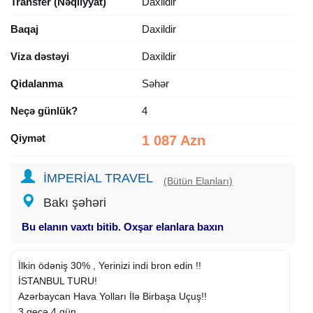
Transfer (Nəqliyyat)
Daxildir
Baqaj
Daxildir
Viza dəstəyi
Daxildir
Qidalanma
Səhər
Neçə günlük?
4
Qiymət
1 087 Azn
İMPERİAL TRAVEL
(Bütün Elanları)
Bakı şəhəri
Bu elanın vaxtı bitib. Oxşar elanlara baxın
İlkin ödəniş 30% , Yerinizi indi bron edin !!
İSTANBUL TURU!
Azərbaycan Hava Yolları İlə Birbaşa Uçuş!!
3 gecə 4 gün