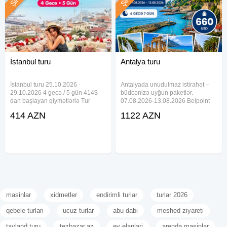
İstanbul turu
Antalya turu
İstanbul turu 25.10.2026 -
Antalyada unudulmaz istirahət –
29.10.2026 4 gecə / 5 gün 414$-
büdcənizə uyğun paketlər.
dan başlayan qiymətlərlə Tur
07.08.2026-13.08.2026 Belpoint
paketə daxildir Otelde gecələmə
Beach Hotel 4★- 660 USD Grand
414 AZN
1122 AZN
Səhər yeməyi Otel daxili xidmətlər
Nar Hotel 4★ — 695 USD Garden
İndividual transfer Aviabilet Əl
Park Beldibi Hotel 4★ — 738 USD
yükü 8-10 kq Qeyd edək ki,
Ares Dream Hotel 4★ — 752
masinlar
xidmetler
endirimli turlar
turlar 2026
qebele turlari
ucuz turlar
abu dabi
meshed ziyareti
tayland turu
tezbazar.az
ev elanlari
arenda masinlar