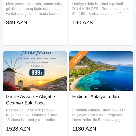
Mətn yaxşı hazırlanıb, amma satış
Hədiyyə dolu İstanbul səyahəti
gücünü artırmaq üçün daha qısa
İYUN AYIN ÖZƏL Germencia hotel
və daha peşəkar formada təqdim
3* - 190€ Barbarossa hotel 4* -
etmək olar: İSTANBUL QRUP
260€ Antea Place hotel 4* - 280€
849 AZN
190 AZN
TURU Erkən rezervasiya başladı!
Tura daxildir Oteldə gecələmə
Yay mövsümündə aviabiletlərin
Səhər qidalanması Otel daxili
bahalaşmasını nəzərə alaraq
xidmətlər Hədiyələr •Vip
Şirkət
İzmir • Ayvalık • Alaçatı •
Endirimli Antalya Turları
Çeşmə • Eski Foça
Egenin Ən Gözəl Marşrutu —
Endirimli Antalya Turları 999 azn
Kuşadası daxil, Hamısı 1 Turda!
başlayan qiymətlərə! Pegasus
"Sadəcə istirahət yox — xatirə
Hava Yolları ilə Birbaşa Uçuş.
yığacağın bir səyahət." İzmir •
Uçuş Tarixi : 26.08.2026—
1528 AZN
1130 AZN
Ayvalık • Cunda Adası • Alaçatı •
02.09.2026 Oteldə qonaqlama :
Çeşmə • Eski Foça • Kuşadası
26.08.2026-01.09.2026 Oteldə