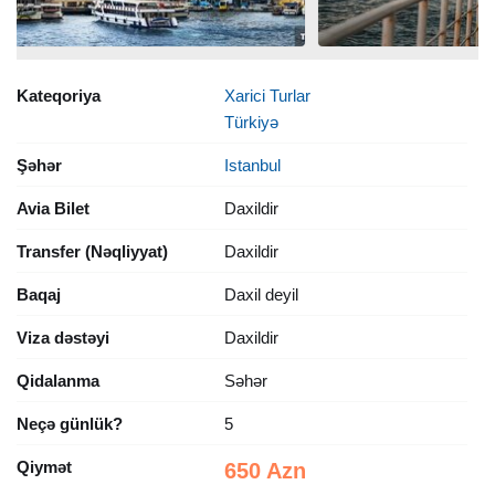
Kateqoriya
Xarici Turlar
Türkiyə
Şəhər
Istanbul
Avia Bilet
Daxildir
Transfer (Nəqliyyat)
Daxildir
Baqaj
Daxil deyil
Viza dəstəyi
Daxildir
Qidalanma
Səhər
Neçə günlük?
5
Qiymət
650 Azn