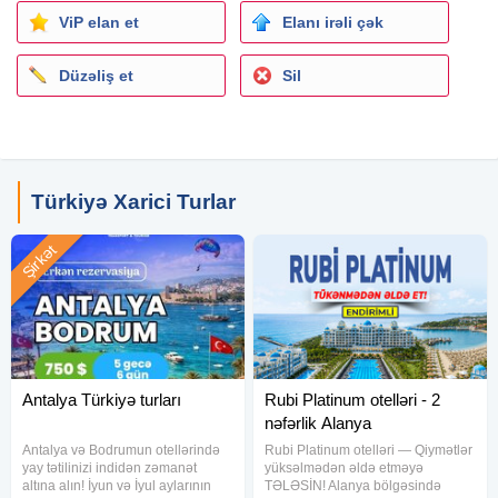
ViP elan et
Elanı irəli çək
Qiymətə daxildir.
Düzəliş et
Sil
Aviabilet
Fərdi Transfer
Oteldə gecələmə
Qidalanma səhər yeməyi
Türkiyə Xarici Turlar
Qiymət 2 nəfərlik otaqda 1 nəfər üçün hesablanmisdir.
Şirkət
Antalya Türkiyə turları
Rubi Platinum otelləri - 2
nəfərlik Alanya
Antalya və Bodrumun otellərində
Rubi Platinum otelləri — Qiymətlər
yay tətilinizi indidən zəmanət
yüksəlmədən əldə etməyə
altına alın! İyun və İyul aylarının
TƏLƏSİN! Alanya bölgəsində