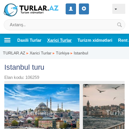
Daxili Turlar
Xarici Turlar
Turizm xidmətləri
Rent 
TURLAR.AZ
▸
Xarici Turlar
▸
Türkiyə
▸
Istanbul
Istanbul turu
Elan kodu: 106259