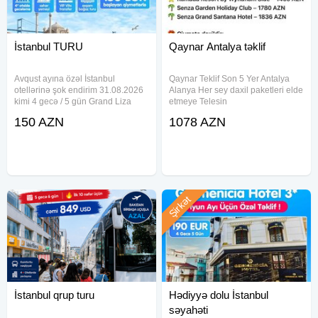
İstanbul TURU
Qaynar Antalya təklif
Avqust ayına özəl İstanbul
Qaynar Teklif Son 5 Yer Antalya
otellərinə şok endirim 31.08.2026
Alanya Her sey daxil paketleri elde
kimi 4 gecə / 5 gün Grand Liza
etmeye Telesin
Hotel 3* - 150€ Raimond Hotel 3* -
150 AZN
1078 AZN
160€ Darkhill Hotel 4* - 185€
Bristol Hotel 4* - 190€ New Emin
Hotel 4* - 195€ Sultanahmet
Şirkət
İstanbul qrup turu
Hədiyyə dolu İstanbul
səyahəti