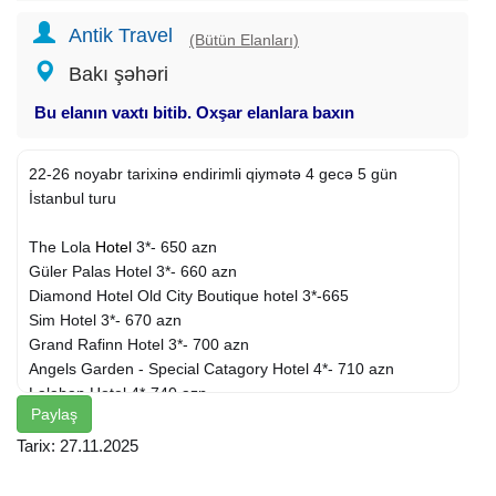
Antik Travel
(Bütün Elanları)
Bakı şəhəri
Bu elanın vaxtı bitib. Oxşar elanlara baxın
22-26 noyabr tarixinə endirimli qiymətə 4 gecə 5 gün
İstanbul turu
The Lola
Hotel
3*- 650 azn
Güler Palas Hotel 3*- 660 azn
Diamond Hotel Old City Boutique hotel 3*-665
Sim Hotel 3*- 670 azn
Grand Rafinn Hotel 3*- 700 azn
Angels Garden - Special Catagory Hotel 4*- 710 azn
Lalahan Hotel 4*-740 azn
Paylaş
Grand Durmaz Hotel 4*- 740 azn
Amber
Istanbul
Hotel 4*- 770 azn
Tarix: 27.11.2025
Ramada by Wyndham Istanbul Pera Hotel 5*- 825 azn
Wyndham Istanbul Old City 5*- 845 azn