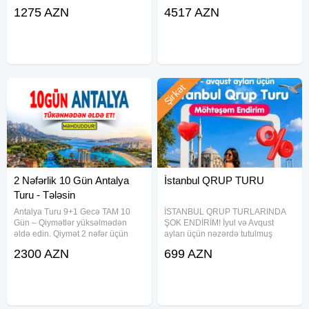
qızmar günlərini "Hər şey daxil"
yerləşən, münasib qiymət və
1275 AZN
4517 AZN
lüks istirahətlə, Crystal-dan Rixos-
keyfiyyət balansı ilə seçilən otel
a qədər özəl seçimlərlə qarşılayın.
şəbəkəsidir. Bu otellər xüsusilə
İndi
ailəvi istirahət, dəniz tətili və
Şirkət
2 Nəfərlik 10 Gün Antalya
İstanbul QRUP TURU
Turu - Tələsin
Antalya Turu 9+1 Gecə TAM 10
İSTANBUL QRUP TURLARINDA
Gün – Qiymətlər yüksəlmədən
ŞOK ENDİRİM! İyul və Avqust
əldə edin. Qiymət 2 nəfər üçün
ayları üçün nəzərdə tutulmuş
hərşey daxil 9+1 GECƏ TAM 10
qiymətlərə xüsusi endirim tətbiq
2300 AZN
699 AZN
GÜN 1349 USD-dan başlayır və
olundu! Qiymətə daxildir Gediş-
otellərə görə dəyişir. TARİX: 20
dönüş aviabileti 8-10 kq əl yükü
İYUN 2026 - 9+1 GECƏ -TAM 10
Hoteldə gecələmə Səhər