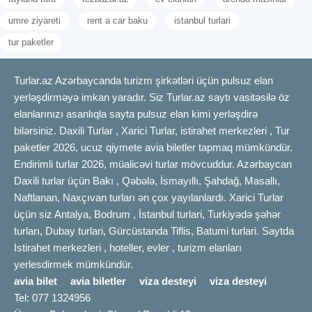
umre ziyareti
rent a car baku
istanbul turlari
tur paketler
Turlar.az Azərbaycanda turizm şirkətləri üçün pulsuz elan
yerləşdirməyə imkan yaradır. Siz Turlar.az saytı vasitəsilə öz
elanlarınızı asanlıqla sayta pulsuz elan kimi yerləşdirə
bilərsiniz. Daxili Turlar , Xarici Turlar, istirahet merkezleri , Tur
paketler 2026, ucuz qiymete avia biletler tapmaq mümkündür.
Endirimli turlar 2026, müalicəvi turlar mövcuddur. Azərbaycan
Daxili turlar üçün Bakı , Qəbələ, İsmayıllı, Şahdağ, Masallı,
Naftlanan, Naxçıvan turları ən çox yayılanlardı. Xarici Turlar
üçün siz Antalya, Bodrum , İstanbul turlari, Turkiyədə şəhər
turları, Dubay turlari, Gürcüstanda Tiflis, Batumi turlari. Saytda
Istirahet merkezleri , hoteller, evler , turizm elanları
yerlesdirmek mümkündür.
avia bilet
avia biletler
viza desteyi
viza desteyi
Tel: 077 1324956