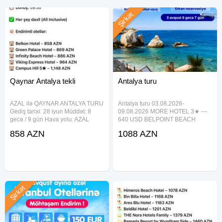
Şirkət
Qaynar Antalya tekli
Antalya turu
AZAL ilə QAYNAR ANTALYA TURU
Antalya turu 03.08.2026-
Gediş tarixi: 28 iyun Müddət: 8
09.08.2026 MORE HOTEL 3★ —
gecə / 9 gün Hava yolu: AZAL
640 USD BELPOINT BEACH
Gediş: 15:15 Dönüş: 09:30
HOTEL 4★ — 683 USD BELDIBI
858 AZN
1088 AZN
Qidalanma: Hər şey daxil (All
BEACH HOTEL 4★ — 714 USD
Inclusive) Endirimli otellər: Belkon
GRAND NAR HOTEL 4★ — 732
Hotel – 858 AZN
USD HEDEF RESORT HOTEL 5★
— 725 USD PALMORA LARA
HOTEL 5★ —
Şirkət