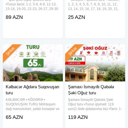
•Turun tarixi: 1-2, 5-6, 8-9, 12-13,
1, 2, 3, 4, 5, 6, 7, 8, 9, 10, 11, 12,
15-16, 19-20, 22-23, 26-27, 29-30
13, 14, 15, 16, 17, 18, 19, 20, 21,
Avqust •Turun qiyməti: - Həftəiçi:
22, 23, 24, 25, 26, 27, 28, 29, 30,
89 AZN
25 AZN
89 azn - Həftəsonu: 99 azn -
31 Avqust •Qiymət: • Ekonom paket
Kotecdə gecələmə: 109 azn
- 25 azn • Standart paket - 29 azn
✓Qiymətə
Şirkət
Şirkət
Kəlbəcər Ağdərə Suqovuşan
Şamaxı İsmayıllı Qəbələ
turu
Şəki Oğuz turu
KƏLBƏCƏR • AĞDƏRƏ •
Şamaxı İsmayıllı Qəbələ Şəki
SUQOVUŞAN TURU Möhtəşəm
Oğuz turu •Turun qiyməti: 119
dağ mənzərələri, şəfalı bulaqlar və
azn(2 dəfə qidalanma ilə) •Tarix: 1-
tarixi abidələrlə dolu unudulmaz
2, 8-9, 15-16, 22-23, 29-30 Avqust
65 AZN
119 AZN
səyahət •Tarix: 1, 2, 8, 9, 15, 16,
✓Qiymətə daxildir: • Komfortlu
22, 23, 29, 30 Avqust ✓Qiymət: -
nəqliyyat • 1 gecə oteldə
Ekonom paket: 65 azn(səhər
gecələmək • Zəngəzur Harmony