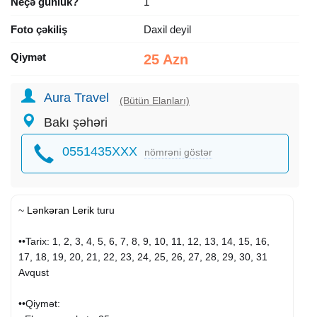
Neçə günlük?
1
Foto çəkiliş
Daxil deyil
Qiymət
25 Azn
Aura Travel
(Bütün Elanları)
Bakı şəhəri
0551435XXX
nömrəni göstər
~
Lənkəran
Lerik
turu
••Tarix: 1, 2, 3, 4, 5, 6, 7, 8, 9, 10, 11, 12, 13, 14, 15, 16,
17, 18, 19, 20, 21, 22, 23, 24, 25, 26, 27, 28, 29, 30, 31
Avqust
••Qiymət: