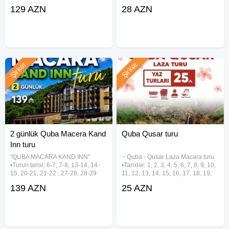
22-23, 29-30 Avqust •Müddət: 2
20, 21, 22, 23, 24, 25, 26, 27, 28,
129 AZN
28 AZN
gün / 1 gecə •Hotelə giriş: 14:00 -
29, 30, 31 Avqust •Qiymət: •
15:00 •Hoteldən çıxış: 11:00
Ekonom paket: 28 azn • Standart
✓Gəzintilər: - Qəçrəş
paket: 32
Şirkət
Şirkət
2 günlük Quba Macera Kand
Quba Qusar turu
Inn turu
"QUBA MACARA KAND INN"
~ Quba - Qusar Laza Macəra turu
•Turun tarixi: 6-7, 7-8, 13-14, 14-
•Tarixlər: 1, 2, 3, 4, 5, 6, 7, 8, 9, 10,
15, 20-21, 21-22 , 27-28, 28-29
11, 12, 13, 14, 15, 16, 17, 18, 19,
Avqust ✓Gəzinti yerləri: - Macara
20, 21, 22, 23, 24, 25, 26, 27, 28,
139 AZN
25 AZN
Lake Park - Kand Inn - Təngəaltı
29, 30, 31 Avqust •Qiymət: •
Kanyonu ✓Tur qiymətləri (1 nəfər
Ekonom paket - 25 azn • Standart
üçün) - Townhouse
paket - 29