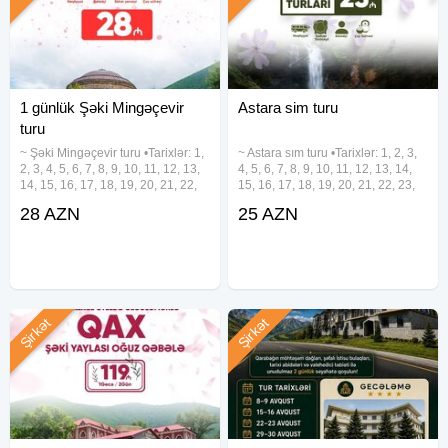
1 günlük Şəki Mingəçevir
Astara sim turu
turu
~ Şəki Mingəçevir turu •Tarixlər: 1,
~ Astara sım turu •Tarixlər: 1, 2, 3,
2, 3, 4, 5, 6, 7, 8, 9, 10, 11, 12, 13,
4, 5, 6, 7, 8, 9, 10, 11, 12, 13, 14,
14, 15, 16, 17, 18, 19, 20, 21, 22,
15, 16, 17, 18, 19, 20, 21, 22, 23,
23, 24, 25, 26, 27, 28, 29, 30, 31
24, 25, 26, 27, 28, 29, 30, 31
28 AZN
25 AZN
Avqust •Qiymətlər: • Ekonom
Avqust •Qiymət: • Ekonom paket:
paket: 28 azn • Standart paket: 32
25 azn • Standart paket: 29
azn
azn(səhər yeməyi
Şirkət
Şirkət