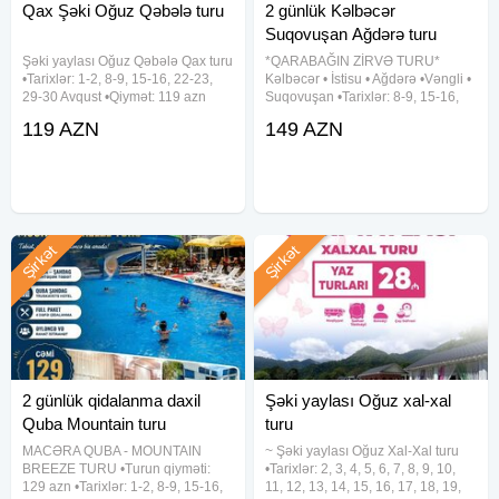
Qax Şəki Oğuz Qəbələ turu
2 günlük Kəlbəcər
Suqovuşan Ağdərə turu
Şəki yaylası Oğuz Qəbələ Qax turu
*QARABAĞIN ZİRVƏ TURU*
•Tarixlər: 1-2, 8-9, 15-16, 22-23,
Kəlbəcər • İstisu • Ağdərə •Vəngli •
29-30 Avqust •Qiymət: 119 azn
Suqovuşan •Tarixlər: 8-9, 15-16,
✓Qiymətə daxildir: - Komfortlu vip
22-23, 29-30 Avqust •Qiymət: -
119 AZN
149 AZN
nəqliyyat - Səmimi və təcrübəli tur
Riverside hotel (*4): 149 azn
rəhbəri - Yol boyu əyləncəli
✓Qiymətə daxildir: - Vıp Mercedes
oyunlar -
avtobusla komfortlu
Şirkət
Şirkət
2 günlük qidalanma daxil
Şəki yaylası Oğuz xal-xal
Quba Mountain turu
turu
MACƏRA QUBA - MOUNTAIN
~ Şəki yaylası Oğuz Xal-Xal turu
BREEZE TURU •Turun qiyməti:
•Tarixlər: 2, 3, 4, 5, 6, 7, 8, 9, 10,
129 azn •Tarixlər: 1-2, 8-9, 15-16,
11, 12, 13, 14, 15, 16, 17, 18, 19,