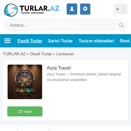
Daxili Turlar
Xarici Turlar
Turizm xidmətləri
Rent 
TURLAR.AZ
▸
Daxili Turlar
▸
Lənkəran
Aura Travel
Aura Travel — Premium xidmət, etibarlı təşkilat
və unudulmaz səyahətlər.
23 elan