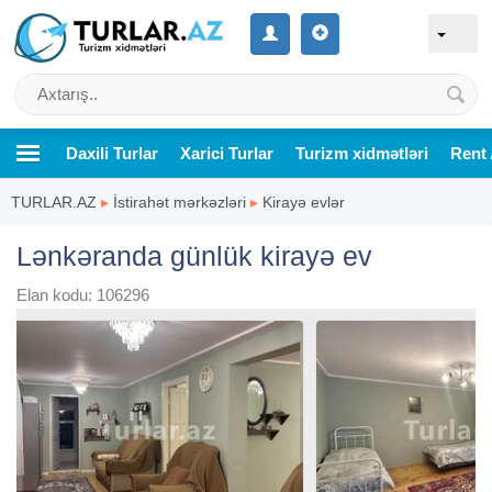
Daxili Turlar
Xarici Turlar
Turizm xidmətləri
Rent 
TURLAR.AZ
▸
İstirahət mərkəzləri
▸
Kirayə evlər
Lənkəranda günlük kirayə ev
Elan kodu: 106296