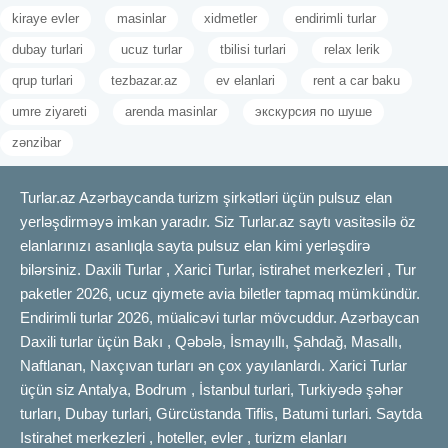
kiraye evler
masinlar
xidmetler
endirimli turlar
dubay turlari
ucuz turlar
tbilisi turlari
relax lerik
qrup turlari
tezbazar.az
ev elanlari
rent a car baku
umre ziyareti
arenda masinlar
экскурсия по шуше
zənzibar
Turlar.az Azərbaycanda turizm şirkətləri üçün pulsuz elan
yerləşdirməyə imkan yaradır. Siz Turlar.az saytı vasitəsilə öz
elanlarınızı asanlıqla sayta pulsuz elan kimi yerləşdirə
bilərsiniz. Daxili Turlar , Xarici Turlar, istirahet merkezleri , Tur
paketler 2026, ucuz qiymete avia biletler tapmaq mümkündür.
Endirimli turlar 2026, müalicəvi turlar mövcuddur. Azərbaycan
Daxili turlar üçün Bakı , Qəbələ, İsmayıllı, Şahdağ, Masallı,
Naftlanan, Naxçıvan turları ən çox yayılanlardı. Xarici Turlar
üçün siz Antalya, Bodrum , İstanbul turlari, Turkiyədə şəhər
turları, Dubay turlari, Gürcüstanda Tiflis, Batumi turlari. Saytda
Istirahet merkezleri , hoteller, evler , turizm elanları