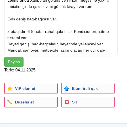
Lənkəranda
Xanbulan gölünə və Hirkan meşəsinə yaxın,
təbiətin içində şəxsi evimi günlük kirayə verirəm.
Evin geniş bağ-bağçası var.
3 otaqlıdır. 6-8 nəfər rahat qala bilər. Kondisioneri, isitmə
sistemi var.
Həyəti geniş, bağ-bağçalıdır, həyətində yelləncəyi var.
Manqal, samovar, mətbəxdə lazım olacaq hər cür qab-
qaşıq var.
Paylaş
Ev asvalt yolun üstündədir. Evin yanında market, aptek,
qəssab, yanacaqdoldurma var.
Tarix: 04.11.2025
Qiymət günlük 80 Azn.
ViP elan et
Elanı irəli çək
Rezervasiya üçün zəng edin
Düzəliş et
Sil