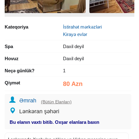
Kateqoriya
İstirahət mərkəzləri
Kirayə evlər
Spa
Daxil deyil
Hovuz
Daxil deyil
Neçə günlük?
1
Qiymət
80 Azn
Əmrah
(Bütün Elanları)
Lənkəran şəhəri
Bu elanın vaxtı bitib. Oxşar elanlara baxın