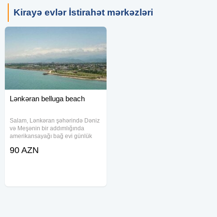
Kirayə evlər İstirahət mərkəzləri
Lənkəran belluga beach
Salam, Lənkəran şəhərində Dəniz
və Meşənin bir addımlığında
amerikansayağı bağ evi günlük
icarə verilir. Həyətdə və evin
90 AZN
daxilində hamam yerləşir. Qaz,
işıq, su, wifi, smart tv, kondisioner
həmçinin samovar, manqal, şiş