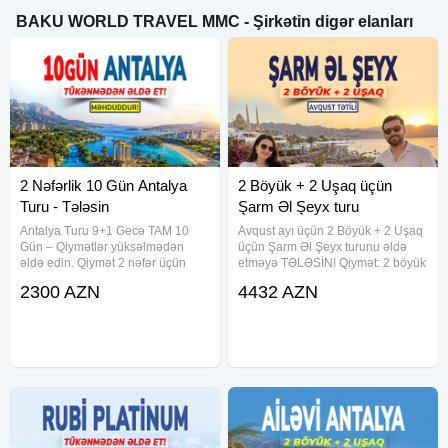
BAKU WORLD TRAVEL MMC - Şirkətin digər elanları
2 Nəfərlik 10 Gün Antalya
2 Böyük + 2 Uşaq üçün
Turu - Tələsin
Şarm Əl Şeyx turu
Antalya Turu 9+1 Gecə TAM 10
Avqust ayı üçün 2 Böyük + 2 Uşaq
Gün – Qiymətlər yüksəlmədən
üçün Şarm Əl Şeyx turunu əldə
əldə edin. Qiymət 2 nəfər üçün
etməyə TƏLƏSİN! Qiymət: 2 böyük
hərşey daxil 9+1 GECƏ TAM 10
+ 2 uşaq üçün hərşey daxil Tam 7
2300 AZN
4432 AZN
GÜN 1349 USD-dan başlayır və
Gün 2599 USD dən başlayır və
otellərə görə dəyişir. TARİX: 20
otellərə görə dəyişir. TARİX: 18
İYUN 2026 - 9+1 GECƏ -TAM 10
AVQUST 2026 . Hər şey