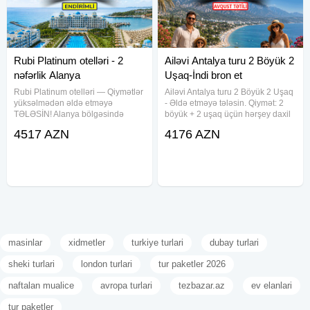
Rubi Platinum otelləri - 2
Ailəvi Antalya turu 2 Böyük 2
nəfərlik Alanya
Uşaq-İndi bron et
Rubi Platinum otelləri — Qiymətlər
Ailəvi Antalya turu 2 Böyük 2 Uşaq
yüksəlmədən əldə etməyə
- Əldə etməyə tələsin. Qiymət: 2
TƏLƏSİN! Alanya bölgəsində
böyük + 2 uşaq üçün hərşey daxil
yerləşən, münasib qiymət və
TAM 7 Gün 2449 USD dən
4517 AZN
4176 AZN
keyfiyyət balansı ilə seçilən otel
başlayır və otellərə görə dəyişir.
şəbəkəsidir. Bu otellər xüsusilə
TARİX: 16 AVQUST 2026 . Hər şey
ailəvi istirahət, dəniz tətili və
daxil – TAM 7
masinlar
xidmetler
turkiye turlari
dubay turlari
sheki turlari
london turlari
tur paketler 2026
naftalan mualice
avropa turlari
tezbazar.az
ev elanlari
tur paketler