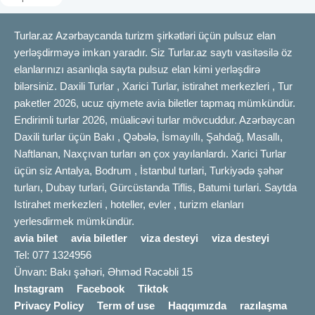
Turlar.az Azərbaycanda turizm şirkətləri üçün pulsuz elan
yerləşdirməyə imkan yaradır. Siz Turlar.az saytı vasitəsilə öz
elanlarınızı asanlıqla sayta pulsuz elan kimi yerləşdirə
bilərsiniz. Daxili Turlar , Xarici Turlar, istirahet merkezleri , Tur
paketler 2026, ucuz qiymete avia biletler tapmaq mümkündür.
Endirimli turlar 2026, müalicəvi turlar mövcuddur. Azərbaycan
Daxili turlar üçün Bakı , Qəbələ, İsmayıllı, Şahdağ, Masallı,
Naftlanan, Naxçıvan turları ən çox yayılanlardı. Xarici Turlar
üçün siz Antalya, Bodrum , İstanbul turlari, Turkiyədə şəhər
turları, Dubay turlari, Gürcüstanda Tiflis, Batumi turlari. Saytda
Istirahet merkezleri , hoteller, evler , turizm elanları
yerlesdirmek mümkündür.
avia bilet
avia biletler
viza desteyi
viza desteyi
Tel: 077 1324956
Ünvan: Bakı şəhəri, Əhməd Rəcəbli 15
Instagram
Facebook
Tiktok
Privacy Policy
Term of use
Haqqımızda
razılaşma