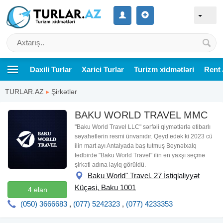
Daxili Turlar
Xarici Turlar
Turizm xidmətləri
Rent 
TURLAR.AZ
▸
Şirkətlər
BAKU WORLD TRAVEL MMC
"Baku World Travel LLC" sərfəli qiymətlərlə etibarlı
səyahətlərin rəsmi ünvanıdır. Qeyd edək ki 2023 cü
ilin mart ayı Antalyada baş tutmuş Beynəlxalq
tədbirdə "Baku World Travel" ilin ən yaxşı seçmə
şirkəti adına layiq görüldü.
Baku World" Travel, 27 İstiqlaliyyət
Küçəsi, Baku 1001
4 elan
(050) 3666683
,
(077) 5242323
,
(077) 4233353