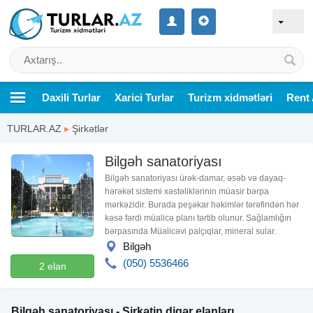
Daxili Turlar
Xarici Turlar
Turizm xidmətləri
Rent 
TURLAR.AZ
▸
Şirkətlər
Bilgəh sanatoriyası
Bilgəh sanatoriyası ürək-damar, əsəb və dayaq-
hərəkət sistemi xəstəliklərinin müasir bərpa
mərkəzidir. Burada peşəkar həkimlər tərəfindən hər
kəsə fərdi müalicə planı tərtib olunur. Sağlamlığın
bərpasında Müalicəvi palçıqlar, mineral sular.
Bilgəh
(050) 5536466
2 elan
Bilgəh sanatoriyası - Şirkətin digər elanları