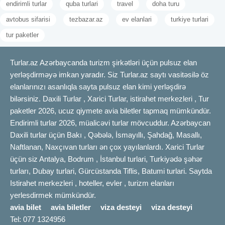
endirimli turlar
quba turlari
travel
doha turu
avtobus sifarisi
tezbazar.az
ev elanlari
turkiye turlari
tur paketler
Turlar.az Azərbaycanda turizm şirkətləri üçün pulsuz elan
yerləşdirməyə imkan yaradır. Siz Turlar.az saytı vasitəsilə öz
elanlarınızı asanlıqla sayta pulsuz elan kimi yerləşdirə
bilərsiniz. Daxili Turlar , Xarici Turlar, istirahet merkezleri , Tur
paketler 2026, ucuz qiymete avia biletler tapmaq mümkündür.
Endirimli turlar 2026, müalicəvi turlar mövcuddur. Azərbaycan
Daxili turlar üçün Bakı , Qəbələ, İsmayıllı, Şahdağ, Masallı,
Naftlanan, Naxçıvan turları ən çox yayılanlardı. Xarici Turlar
üçün siz Antalya, Bodrum , İstanbul turlari, Turkiyədə şəhər
turları, Dubay turlari, Gürcüstanda Tiflis, Batumi turlari. Saytda
Istirahet merkezleri , hoteller, evler , turizm elanları
yerlesdirmek mümkündür.
avia bilet
avia biletler
viza desteyi
viza desteyi
Tel: 077 1324956