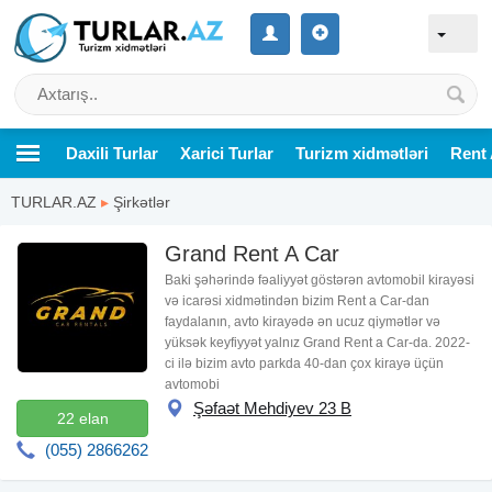
Daxili Turlar
Xarici Turlar
Turizm xidmətləri
Rent 
TURLAR.AZ
▸
Şirkətlər
Grand Rent A Car
Baki şəhərində fəaliyyət göstərən avtomobil kirayəsi
və icarəsi xidmətindən bizim Rent a Car-dan
faydalanın, avto kirayədə ən ucuz qiymətlər və
yüksək keyfiyyət yalnız Grand Rent a Car-da. 2022-
ci ilə bizim avto parkda 40-dan çox kirayə üçün
avtomobi
Şəfaət Mehdiyev 23 B
22 elan
(055) 2866262