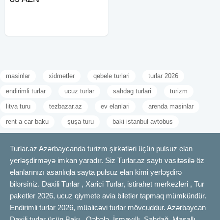
təhlükəsiz səyahətlərini təmin
etmək üçün səy göstəririk. Daim
yenilənən avtomobil parkımız
masinlar
xidmetler
qebele turlari
turlar 2026
endirimli turlar
ucuz turlar
sahdag turlari
turizm
litva turu
tezbazar.az
ev elanlari
arenda masinlar
rent a car baku
şuşa turu
baki istanbul avtobus
Turlar.az Azərbaycanda turizm şirkətləri üçün pulsuz elan
yerləşdirməyə imkan yaradır. Siz Turlar.az saytı vasitəsilə öz
elanlarınızı asanlıqla sayta pulsuz elan kimi yerləşdirə
bilərsiniz. Daxili Turlar , Xarici Turlar, istirahet merkezleri , Tur
paketler 2026, ucuz qiymete avia biletler tapmaq mümkündür.
Endirimli turlar 2026, müalicəvi turlar mövcuddur. Azərbaycan
Daxili turlar üçün Bakı , Qəbələ, İsmayıllı, Şahdağ, Masallı,