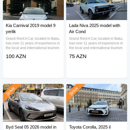
Kia Carnival 2019 model 9
Lada Niva 2025 model with
yerlik
Air Cond
Grand Rent A Car, located in Baku,
Grand Rent A Car, located in Baku,
has over 11 years of experience in
has over 11 years of experience in
the local and international tourism
the local and international tourism
industry. We currently offer both
industry. We currently offer both
100 AZN
75 AZN
self-driven and chauffeur-driven
self-driven and chauffeur-driven
services to local and foreign
services to local and foreign
clients,
clients,
Şirkət
Şirkət
Byd Seal 05 2026 model in
Toyota Corolla, 2025 il