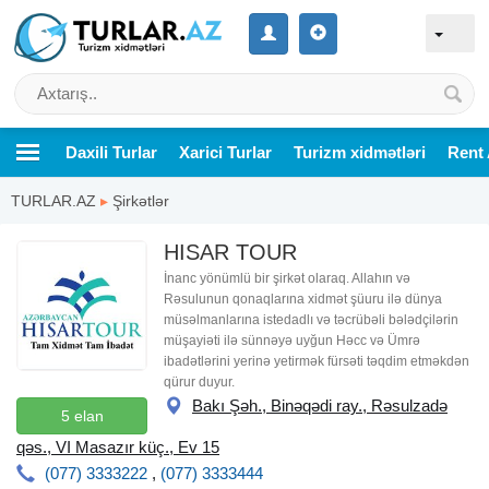
Daxili Turlar
Xarici Turlar
Turizm xidmətləri
Rent 
TURLAR.AZ
▸
Şirkətlər
HISAR TOUR
İnanc yönümlü bir şirkət olaraq. Allahın və
Rəsulunun qonaqlarına xidmət şüuru ilə dünya
müsəlmanlarına istedadlı və təcrübəli bələdçilərin
müşayiəti ilə sünnəyə uyğun Həcc və Ümrə
ibadətlərini yerinə yetirmək fürsəti təqdim etməkdən
qürur duyur.
Bakı Şəh., Binəqədi ray., Rəsulzadə
5 elan
qəs., VI Masazır küç., Ev 15
(077) 3333222
,
(077) 3333444