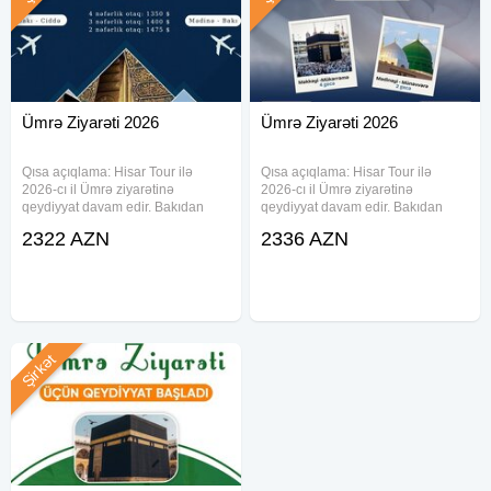
Ümrə Ziyarəti 2026
Ümrə Ziyarəti 2026
Qısa açıqlama: Hisar Tour ilə
Qısa açıqlama: Hisar Tour ilə
2026-cı il Ümrə ziyarətinə
2026-cı il Ümrə ziyarətinə
qeydiyyat davam edir. Bakıdan
qeydiyyat davam edir. Bakıdan
Ciddəyə uçuş, Məkkəyi-
Ciddəyə uçuş, Məkkəyi-
2322 AZN
2336 AZN
Mükərrəmə və Mədinəyi-
Mükərrəmə və Mədinəyi-
Münəvvərə ziyarəti, otel, nəqliyyat,
Münəvvərə ziyarəti, otel, nəqliyyat,
viza və bələdçi xidməti ilə rahat
viza və bələdçi xidməti ilə rahat
Ümrə turu
Ümrə turu
Şirkət