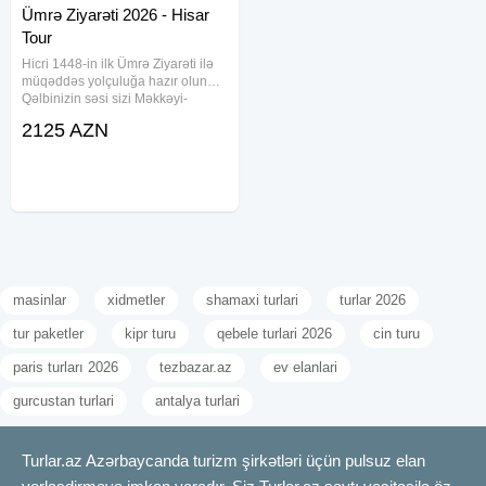
Ümrə Ziyarəti 2026 - Hisar
Tour
Hicri 1448-in ilk Ümrə Ziyarəti ilə
müqəddəs yolçuluğa hazır olun…
Qəlbinizin səsi sizi Məkkəyi-
Mükərrəməyə çağırırsa, bu fürsəti
2125 AZN
qaçırmayın… 21–28 İyun 2026
tarixlərində Hisar Tour tərəfindən
təşkil olunan ilk Ümrə
masinlar
xidmetler
shamaxi turlari
turlar 2026
tur paketler
kipr turu
qebele turlari 2026
cin turu
paris turları 2026
tezbazar.az
ev elanlari
gurcustan turlari
antalya turlari
Turlar.az Azərbaycanda turizm şirkətləri üçün pulsuz elan