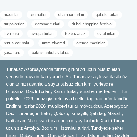
QEYD: Yerlər məhduddur, rezerv etməyə tələsin!
masinlar
xidmetler
shamaxi turlari
qebele turlari
tur paketler
qarabag turlari
dubai shopping festival
litva turu
avropa turlari
tezbazar.az
ev elanlari
rent a car baku
umre ziyareti
arenda masinlar
şuşa turu
baki istanbul avtobus
Turlar.az Azərbaycanda turizm şirkətləri üçün pulsuz elan
yerləşdirməyə imkan yaradır. Siz Turlar.az saytı vasitəsilə öz
elanlarınızı asanlıqla sayta pulsuz elan kimi yerləşdirə
bilərsiniz. Daxili Turlar , Xarici Turlar, istirahet merkezleri , Tur
paketler 2026, ucuz qiymete avia biletler tapmaq mümkündür.
Endirimli turlar 2026, müalicəvi turlar mövcuddur. Azərbaycan
Daxili turlar üçün Bakı , Qəbələ, İsmayıllı, Şahdağ, Masallı,
Naftlanan, Naxçıvan turları ən çox yayılanlardı. Xarici Turlar
üçün siz Antalya, Bodrum , İstanbul turlari, Turkiyədə şəhər
turları, Dubay turlari, Gürcüstanda Tiflis, Batumi turlari. Saytda