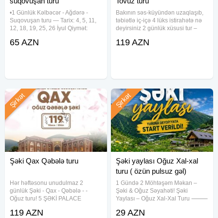
suqovuşan turu
Tovuz turu
* Şəki şirniyyat evləri
•1 Günlük Kəlbəcər - Ağdərə -
Bakının səs-küyündən uzaqlaşıb,
Suqovuşan turu — Tarix: 4, 5, 11,
təbiətlə iç-içə 4 lüks istirahətə nə
Qax – İlisu
12, 18, 19, 25, 26 İyul Qiymət:
deyirsiniz 2 günlük xüsusi tur –
•Ekonom paket: 65 azn •Standart
Mingəçevir , Gədəbəy, Tovuz sizi
* Ramrama şəlaləsi (offroad: +7 AZN)
65 AZN
119 AZN
paket: 70 azn — Qiymətə daxildir:
gözləyir! Seçim sizin, xidməti bizə
* Mamırlı şəlaləsi (offroad: +7 AZN)
•Komfortlu Nəqliyyat (20 nəfərlik
həvalə edin! Tarixlər: 4-5 İyul 11-
Mersedes
12
* ⁠Ulu körpü
* ⁠Səngərqala
Zaqatala
Şirkət
Şirkət
* Şəhər gəzintisi
* Alban kilsəsi (XIX əsr)
* Qala düzü
Mingəçevir
* Kür çayında gəmi gəzintisi (əlavə: 5 AZN)
Şəki Qax Qəbələ turu
Şəki yaylası Oğuz Xal-xal
turu ( özün pulsuz gəl)
━━━━━━━━━━━━━━━━
Hər həftəsonu unudulmaz 2
1 Gündə 2 Möhtəşəm Məkan –
günlük Şəki - Qax - Qəbələ - -
Şəki & Oğuz Səyahəti! Şəki
Oğuz turu! 5 ŞƏKİ PALACE
Yaylası – Oğuz Xal-Xal Turu ⸻
Toplanış yeri:
HOTEL ilə lüks istirahət sizi
Tarixlər: Hərhəftəsonu Qiymətlər: *
Gənclik metrosu çıxışı
119 AZN
29 AZN
gözləyir! Seçimi siz edin, xidməti
Ekonom paket — 29 AZN *