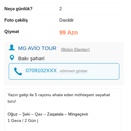
Neçə günlük?
2
Foto çəkiliş
Daxildir
Qiymət
99 Azn
MG AVİO TOUR
(Bütün Elanları)
Bakı şəhəri
0709102XXX
nömrəni göstər
Yazın gəlişi ilə 5 rayonu əhatə edən möhtəşəm səyahət
turu!
Oğuz
– Şəki – Qax –
Zaqatala
–
Mingəçevir
1 Gecə / 2 Gün |