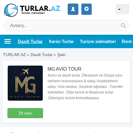
Daxili Turlar
Xarici Turlar
Turizm xidmətləri
Rent 
TURLAR.AZ
▸
Daxili Turlar
▸
Şəki
MG AVİO TOUR
Xarici və daxili turlar ;Ölkədaxili və Dünya üzrə
otellərin rezervasiyası & satışı, Aviabiletlərin
satışı, Viza dəstəyi ,Səyahət sığortası , Transfer
xidmtətləri ,Tibbi turizm & Müalicəvi turlar
,Ödənişsiz turizm konsultasiyası.
29 elan