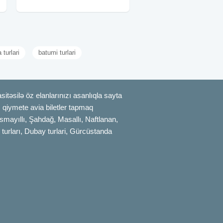
49 Azn •Standart
 turlari
batumi turlari
itəsilə öz elanlarınızı asanlıqla sayta
uz qiymete avia biletler tapmaq
smayıllı, Şahdağ, Masallı, Naftlanan,
 turları, Dubay turlari, Gürcüstanda