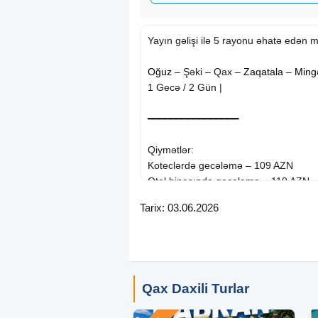
Yayın gəlişi ilə 5 rayonu əhatə edən
Oğuz
– Şəki – Qax –
Zaqatala
–
Ming
1 Gecə / 2 Gün |
━━━━━━━━━━━━━━━━
Qiymətlər:
Koteclərdə gecələmə – 109 AZN
Otel binasında gecələmə – 119 AZN
Tarix: 03.06.2026
Tarix:
6-7 Iyun
13-14 Iyun
14-15 Iyun
Qax Daxili Turlar
20-21 Iyun
27-28 Iyun