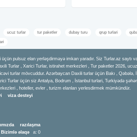
n gözəl bölgələrini kəşf etmək
16, 18, 19, 20, 22, 23, 25, 26, 27,
nəqliyyat xidməti 2 dəfə səhər yeməyi
 bu turu qaçırmayın
Astalaniya
ucuz turlar
tur paketler
dubay turu
qrup turlari
quba
ari
 üçün pulsuz elan yerləşdirməyə imkan yaradır. Siz Turlar.az saytı vas
axili Turlar , Xarici Turlar, istirahet merkezleri , Tur paketler 2026, uc
cəvi turlar mövcuddur. Azərbaycan Daxili turlar üçün Bakı , Qəbələ, İ
rici Turlar üçün siz Antalya, Bodrum , İstanbul turlari, Turkiyədə şəhər
merkezleri , hoteller, evler , turizm elanları yerlesdirmek mümkündür.
i
viza desteyi
ımızda
razılaşma
|
Bizimlə əlaqə
a: 0