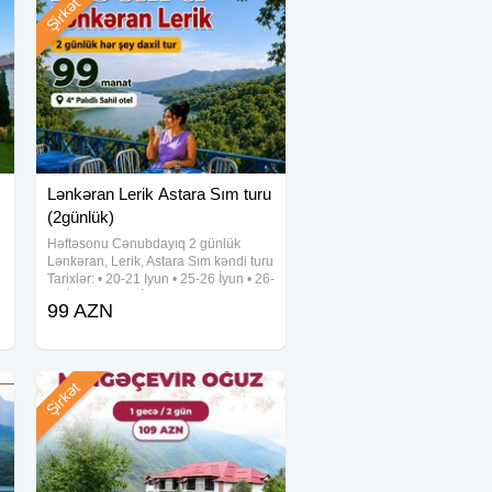
Şirkət
Lənkəran Lerik Astara Sım turu
(2günlük)
Həftəsonu Cənubdayıq 2 günlük
Lənkəran, Lerik, Astara Sım kəndi turu
Tarixlər: • 20-21 Iyun • 25-26 İyun • 26-
27 İyun • 27-28 İyun və hər həftəsonu
99 AZN
Qiymət: Standart paket: 99 Azn Full
paket: 139
Şirkət