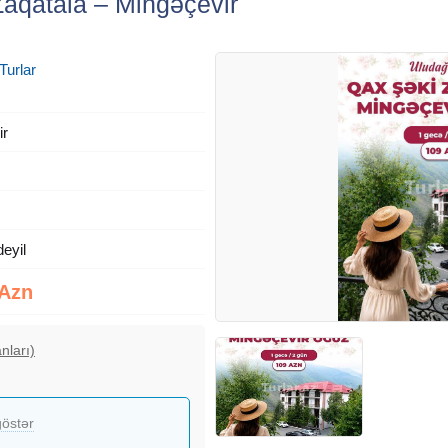
aqatala – Mingəçevir
Turlar
ir
deyil
 Azn
nları)
östər