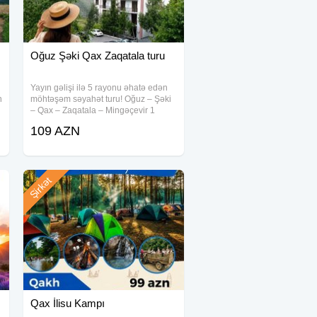
Oğuz Şəki Qax Zaqatala turu
Yayın gəlişi ilə 5 rayonu əhatə edən
n
möhtəşəm səyahət turu! Oğuz – Şəki
– Qax – Zaqatala – Mingəçevir 1
Gecə / 2 Gün | ━━━━━━━━━━━━━━━━
109 AZN
Qiymətlər: Koteclərdə gecələmə –
109 AZN Otel binasında gecələmə –
119
Şirkət
Qax İlisu Kampı