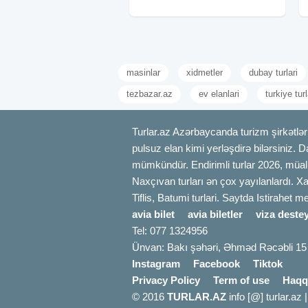
Yazın təravətini hiss etmək, təbiətin ə
ecazkar təbiət qoynunda yürüş!
və unudulmaz xatirələr toplamaq üçün
Rezervasiya üçün bizə yazın
Yerlər məhduddur!
masinlar
xidmetler
dubay turlari
Qeydiyyat:
tezbazar.az
ev elanlari
turkiye turl
Turlar.az Azərbaycanda turizm şirkətləri
pulsuz elan kimi yerləşdirə bilərsiniz. D
mümkündür. Endirimli turlar 2026, müali
Naxçıvan turları ən çox yayılanlardı. Xa
Tiflis, Batumi turlari. Saytda Istirahet 
avia bilet
avia biletler
viza destey
Tel: 077 1324956
Ünvan: Bakı şəhəri, Əhməd Rəcəbli 15
Instagram
Facebook
Tiktok
Privacy Policy
Term of use
Haqq
© 2016
TURLAR.AZ
info [@] turlar.az 