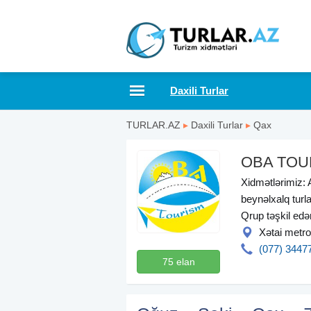
Daxili Turlar
TURLAR.AZ
▸
Daxili Turlar
▸
Qax
OBA TOU
Xidmətlərimiz: A
beynəlxalq turla
Qrup təşkil ed
Xətai metro
(077) 3447
75 elan