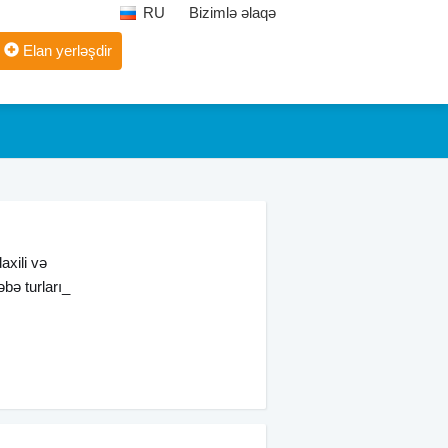
RU
Bizimlə əlaqə
Elan yerləşdir
axili və
əbə turları_