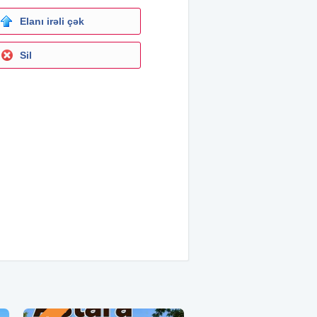
Elanı irəli çək
Sil