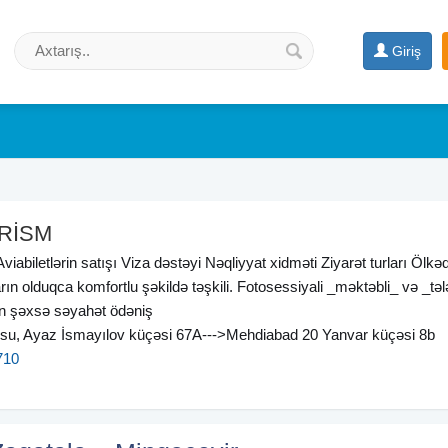
Giriş
RİSM
viabiletlərin satışı Viza dəstəyi Nəqliyyat xidməti Ziyarət turları Ölkəd
rın olduqca komfortlu şəkildə təşkili. Fotosessiyali _məktəbli_ və _təl
ən şəxsə səyahət ödəniş
su, Ayaz İsmayılov küçəsi 67A--->Mehdiabad 20 Yanvar küçəsi 8b
710