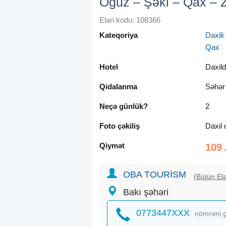
Oğuz – Şəki – Qax – Z
Elan kodu: 108366
Kateqoriya
Daxili 
Qax
Hotel
Daxild
Qidalanma
Səhər
Neçə günlük?
2
Foto çəkiliş
Daxil 
Qiymət
109
OBA TOURİSM
(Bütün Ela
Bakı şəhəri
0773447XXX
nömrəni g