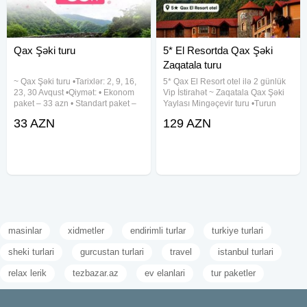
Qax Şəki turu
5* El Resortda Qax Şəki
Zaqatala turu
~ Qax Şəki turu •Tarixlər: 2, 9, 16,
5* Qax El Resort otel ilə 2 günlük
23, 30 Avqust •Qiymət: • Ekonom
Vip İstirahət ~ Zaqatala Qax Şəki
paket – 33 azn • Standart paket –
Yaylası Mingəçevir turu •Turun
38 azn(səhər yeməyi daxil)
tarixi: 1-2, 5-6, 8-9, 12-13, 15-16,
33 AZN
129 AZN
✓Qiymətə daxildir: • Komfortlu
19-20, 22-23, 26-27, 29-30 Avqust
nəqliyyat • Ekskursiyalar • Çay
•Turun qiyməti: - Standart paket:
süfrəsi • Tur
129
masinlar
xidmetler
endirimli turlar
turkiye turlari
sheki turlari
gurcustan turlari
travel
istanbul turlari
relax lerik
tezbazar.az
ev elanlari
tur paketler