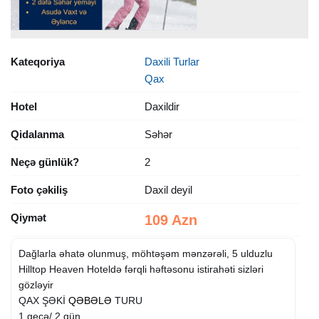
Kateqoriya
Daxili Turlar
Qax
Hotel
Daxildir
Qidalanma
Səhər
Neçə günlük?
2
Foto çəkiliş
Daxil deyil
Qiymət
109 Azn
Dağlarla əhatə olunmuş, möhtəşəm mənzərəli, 5 ulduzlu
Hilltop Heaven Hoteldə fərqli həftəsonu istirahəti sizləri
gözləyir
QAX ŞƏKİ
QƏBƏLƏ
TURU
1 gecə/ 2 gün