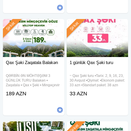
- Tura 2 gün qalmış ləğv tələbi edənin ödənişi geri
16, 23, 30 Avqust Qiymət:
oyunlar
qaytarılmır.
—Toplaşma
Şirkət
Şirkət
06:00 - Gənclik Metrosu
06:30 - Yola düşmə
22:00 - Bakıya Çatırıq
Qax Şəki Zaqatala Balakən
1 günlük Qax Şəki turu
QƏRBİN ƏN MÖHTƏŞƏM 3
~ Qax Şəki turu •Tarix: 2, 9, 16, 23,
GÜNLÜK TURU Balakən •
30 Avqust •Qiymət: •Ekonom paket:
Zaqatala • Qax • Şəki • Mingəçevir
33 azn •Standart paket: 38 azn
• Oğuz Dağ mənzərəsi, hotel
✓Qiymətə daxildir: •Nəqliyyat
189 AZN
33 AZN
komfortu və əyləncə dolu səyahət!
xidməti •Ekskursiyalar •Çay süfrəsi
Qiymət: 189 AZN Müddət: 2 gecə /
•Tur rəhbəri •Yolboyu əyləncəli
3 gün Tarixlər: 5-6-7 avqust 12-13-
oyunlar və
14
Şirkət