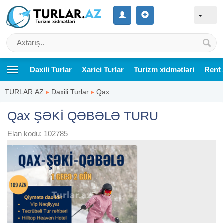
Daxili Turlar
Xarici Turlar
Turizm xidmətləri
Rent 
TURLAR.AZ
▸
Daxili Turlar
▸
Qax
Qax ŞƏKİ QƏBƏLƏ TURU
Elan kodu: 102785