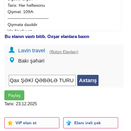
Tarix: Hər həftəsonu
Qiymət: 109₼
——————————
Qiymətə daxildir
Vip Nəqliyyat
Bu elanın vaxtı bitib. Oxşar elanlara baxın
Təcrübəli Tur rəhbəri
Hilltop Heaven Hotel - www.instagram.com/hilltopheaven.az
Lavin travel
2 dəfə Səhər yeməyi
(Bütün Elanları)
Asudə Vaxt və Əyləncə
Bakı şəhəri
_______
Otel daxili
xidmətlər
:
* Fitnes mərkəzi
* Spa/sauna
* Oyun zalı
Paylaş
_______
Tarix: 23.12.2025
Gəzintilər
Qəbələ
* Nohurgöl
ViP elan et
Elanı irəli çək
* ⁠Tufandağ