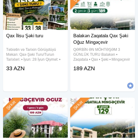
Qax İlisu Şəki turu
Balakən Zaqatala Qax Şəki
Oğuz Mingəçevir
Təbiətin və Tarixin Görüşdüyü
QƏRBİN ƏN MÖHTƏŞƏM 3
Məkan: Qax-Şəki Turu! ​ Turun
GÜNLÜK TURU Balakən •
Tarixləri: • ​İyun: 28 İyun Qiymət: • ​
Zaqatala • Qax • Şəki • Mingəçevir
Ekonom Paket: 33 AZN • Standart
• Oğuz Dağ mənzərəsi, hotel
33 AZN
189 AZN
Paket: 38 AZN ​ Qiymətə Daxildir: • ​
komfortu və əyləncə dolu səyahət!
Nəqliyyat: Rahat və VIP nəqliyyat •
Qiymət: 189 AZN Müddət: 2 gecə /
3 gün Tarixlər: 5-6-7 avqust
Şirkət
Şirkət