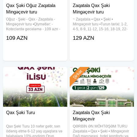
Qax Şəki Oğuz Zaqatala
Zaqatala Qax Şəki
Mingəçevir turu
Mingəçevir turu
Oğuz - Şəki - Qax - Zaqatala -
~ Zaqatala • Qax • Şəki •
Mingəçevir turu •Qiymətlər: -
Mingəçevir turu •Turun tarixi: 1-2,
Koteclərdə gecələmə - 109 azn -
4-5, 8-9, 11-12, 15-16, 18-19, 22-
Hotel binasında gecələmə - 119
23, 25-26, 29-30 Avqust •Turun
109 AZN
129 AZN
azn •Tarix: 1-2, 8-9, 15-16, 22-23,
qiyməti: 129 azn (1 nəfər üçün)
29-39 Avqust ✓Tura daxildir: -
✓Qiymətə daxildir: •VIP nəqliyyat
Komfortlu vip nəqliyyat -
xidməti •Hoteldə
Şirkət
Qax Şəki Turu
Zaqatala Qax Şəki
Mingəçevir
Qax Şəki Turu 10 nəfər gətir, sən
QƏRBİN ƏN MÖHTƏŞƏM TURU
ödəniş etmə 6-12 yaş uşaqlara və
Zaqatala • Qax • Şəki • Mingəçevir
tələbələrə 10% endirim Qrup
Dağ mənzərəsi, hotel komfortu və