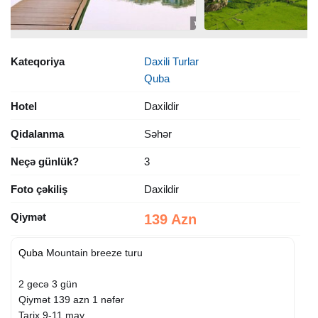
Kateqoriya
Daxili Turlar
Quba
Hotel
Daxildir
Qidalanma
Səhər
Neçə günlük?
3
Foto çəkiliş
Daxildir
Qiymət
139 Azn
Quba
Mountain breeze turu
2 gecə 3 gün
Qiymət 139 azn 1 nəfər
Tarix 9-11 may