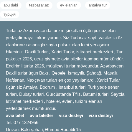
abu dabi
tezbazar.az
ev elanlari
antalya tur
турция
Turlar.az Azərbaycanda turizm şirkətləri üçün pulsuz elan
yerləşdirməyə imkan yaradır. Siz Turlar.az saytı vasitəsilə öz
elanlarınızı asanlıqla sayta pulsuz elan kimi yerləşdirə
bilərsiniz. Daxili Turlar , Xarici Turlar, istirahet merkezleri , Tur
paketler 2026, ucuz qiymete avia biletler tapmaq mümkündür.
Endirimli turlar 2026, müalicəvi turlar mövcuddur. Azərbaycan
Daxili turlar üçün Bakı , Qəbələ, İsmayıllı, Şahdağ, Masallı,
Naftlanan, Naxçıvan turları ən çox yayılanlardı. Xarici Turlar
üçün siz Antalya, Bodrum , İstanbul turlari, Turkiyədə şəhər
turları, Dubay turlari, Gürcüstanda Tiflis, Batumi turlari. Saytda
Istirahet merkezleri , hoteller, evler , turizm elanları
yerlesdirmek mümkündür.
avia bilet
avia biletler
viza desteyi
viza desteyi
Tel: 077 1324956
Ünvan: Bakı şəhəri, Əhməd Rəcəbli 15