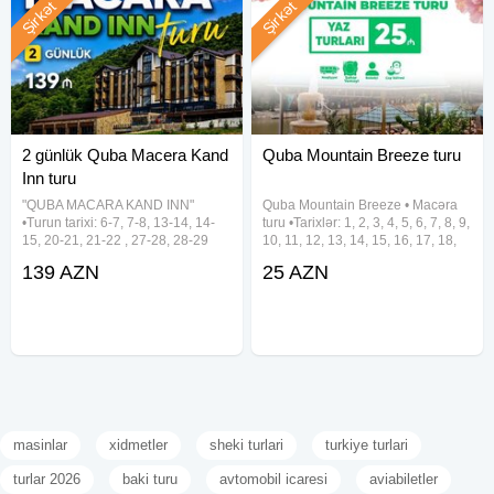
Şirkət
Şirkət
2 günlük Quba Macera Kand
Quba Mountain Breeze turu
Inn turu
"QUBA MACARA KAND INN"
Quba Mountain Breeze • Macəra
•Turun tarixi: 6-7, 7-8, 13-14, 14-
turu •Tarixlər: 1, 2, 3, 4, 5, 6, 7, 8, 9,
15, 20-21, 21-22 , 27-28, 28-29
10, 11, 12, 13, 14, 15, 16, 17, 18,
Avqust ✓Gəzinti yerləri: - Macara
19, 20, 21, 22, 23, 24, 25, 26, 27,
139 AZN
25 AZN
Lake Park - Kand Inn - Təngəaltı
28, 29, 30, 31 Avqust •Qiymət: •
Kanyonu ✓Tur qiymətləri (1 nəfər
Ekonom paket - 25 azn • Standart
paket -
masinlar
xidmetler
sheki turlari
turkiye turlari
turlar 2026
baki turu
avtomobil icaresi
aviabiletler