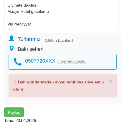
Qiymətə daxildir:
Maajid
Hotel
gecələmə
Vip Nəqliyyat
Səhər yeməyi
Canlı Musiqi
Turlarımız
(Bütün Elanları)
Əyləncələr
Bakı şəhəri
Peşəkar Tur rəhbəri
Otel
xidmətləri
:
0507720XXX
nömrəni göstər
SPA Xidmətlərindən istifadə
•Qapalı Hovuz Sauna & Spa
•Sanatoriya xidmətlərindən istifadə ( Pulsuzdur )
•Həkim qəbulu
×
⚠
Beh göndərmədən əvvəl təhlükəsizliyə əmin
•Duz otağı
olun!
•Mineral su
Uşaqlar üçün Əyləncə Mərkəzi
—
Gəzintilər :
Paylaş
Quba:
Tarix: 23.04.2026
Təngəaltı