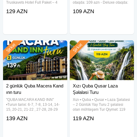
Truskavets Hotel Full Paket – 4
otaqda: 109 azn - Deluxe otaqda:
dəfə qidalanma Cəmi: 129 AZN 1
119 azn •Turun tarixi: 1-2, 5-6, 8-9,
129 AZN
109 AZN
günlük: Quba Təngəaltı 25azn
12-13, 15-16, 19-20, 22-23, 26-27,
Quba Qusar Laza 25 azn Quba
29-30 Avqust ✓Gəziləcək
Mountain breeze turu 25 azn 1-2,
məkanlar: - Qəçrəş
8-9,
Şirkət
Şirkət
2 günlük Quba Macera Kand
Xızı Quba Qusar Laza
ınn turu
Şəlaləsi Turu
"QUBA MACARA KAND INN"
Xızı • Quba • Qusar • Laza Şəlaləsi
•Turun tarixi: 6-7, 7-8, 13-14, 14-
– 2 Günlük Yay Turu 2 şəlaləsi
15, 20-21, 21-22 , 27-28, 28-29
olan möhtəşəm Tur Qiymət: 119
Avqust ✓Gəzinti yerləri: - Macara
AZN Tur tarixləri: 1–2, 8–9, 15–16,
139 AZN
119 AZN
Lake Park - Kand Inn - Təngəaltı
22–23, 29–30 Avqust Tur proqramı
Kanyonu ✓Tur qiymətləri (1 nəfər
1-ci gün Xızı – Altıağac (giriş: 5
üçün) - Townhouse
AZN)