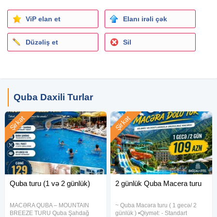
Qəçrəş Meşəsi
Çəblibel gölü
ViP elan et
Elanı irəli çək
Macera Lake Park
Qımıl qazma
Düzəliş et
Sil
Mountain Breeze
_____
Toplanış saatı: 06:30
Çıxış: 07:00
Bakıya çatma: 20:00-21:00
Quba Daxili Turlar
Şirkət
Şirkət
Quba turu (1 və 2 günlük)
2 günlük Quba Macera turu
MACƏRA QUBA – MOUNTAIN
~ Quba Macəra turu ( 1 gecə/ 2
BREEZE TURU Quba Şahdağ
günlük ) •Qiymət: - Standart