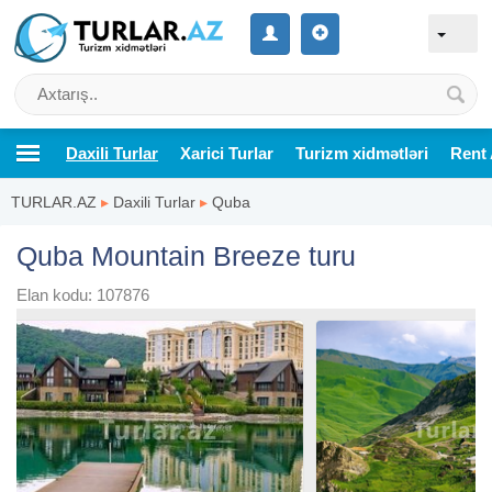
Daxili Turlar
Xarici Turlar
Turizm xidmətləri
Rent 
TURLAR.AZ
▸
Daxili Turlar
▸
Quba
Quba Mountain Breeze turu
Elan kodu: 107876