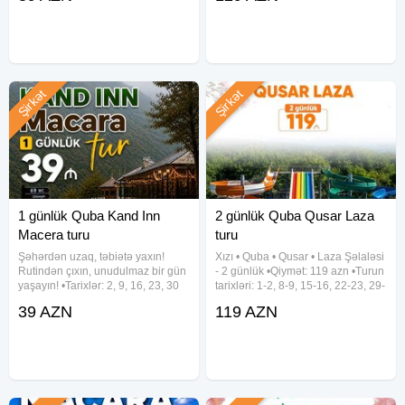
məhsullarından hazırlanmış
15:00 •Hoteldən çıxış: 11:00
orqanik səhər yeməyi və kənd
✓Gəzintilər: - Qəçrəş Meşəsi -
Şirkət
Şirkət
1 günlük Quba Kand Inn
2 günlük Quba Qusar Laza
Macera turu
turu
Şəhərdən uzaq, təbiətə yaxın!
Xızı • Quba • Qusar • Laza Şəlaləsi
Rutindən çıxın, unudulmaz bir gün
- 2 günlük •Qiymət: 119 azn •Turun
yaşayın! •Tarixlər: 2, 9, 16, 23, 30
tarixləri: 1-2, 8-9, 15-16, 22-23, 29-
Avqust •Qiymət: 39 azn ✓Tur
30 Avqust ✓Tur proqramı: ~ 1-ci
39 AZN
119 AZN
proqramı: • Kand Inn - kənd
gün Xızı - Altıağac (giriş: 5 azn) -
məhsullarından hazırlanmış
Mikayıl Müşfiqin Ev Muzeyi - 4★
orqanik səhər yeməyi və kənd
həyatı