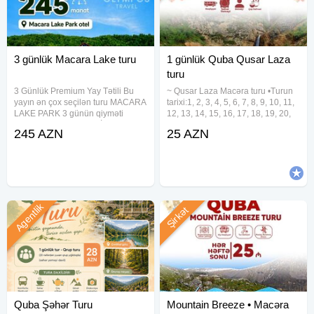
3 günlük Macara Lake turu
1 günlük Quba Qusar Laza
turu
3 Günlük Premium Yay Tətili Bu
~ Qusar Laza Macəra turu •Turun
yayın ən çox seçilən turu MACARA
tarixi:1, 2, 3, 4, 5, 6, 7, 8, 9, 10, 11,
LAKE PARK 3 günün qiyməti
12, 13, 14, 15, 16, 17, 18, 19, 20,
245₼ ( bir nefer üçün) İyul - Avqust
21, 22, 23, 24, 25, 26, 27, 28, 29,
245 AZN
25 AZN
ayları hər həftə 2 gecə -3 gün
30, 31 Avqust •Turun qiyməti:
tarixləri: * 2-4, 9-11, 16-18, 23-25
•Ekonom paket: 25 azn •Standart
İyul *
Agentlik
Şirkət
Quba Şəhər Turu
Mountain Breeze • Macəra