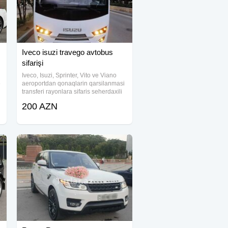
Iveco isuzi travego avtobus
sifarişi
Iveco, Isuzi, Sprinter, Vito ve Viano
ə
aeroportdan qonaqlarin qarsilanmasi
transferi rayonlara sifaris seherdaxili
gezinti benzin ve ya dizel, surucu
200 AZN
sirkete aiddir bu qiymete pula
daxildi.Qiymet mesafeden asili olaraq