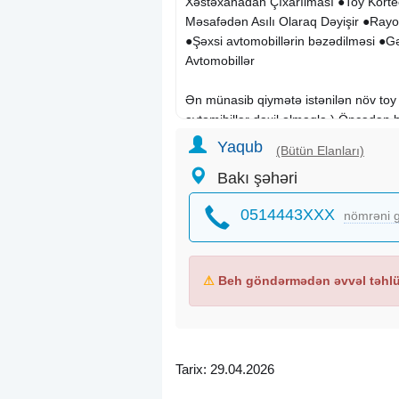
Xəstəxanadan Çıxarılması ●Toy Kortecl
Məsafədən Asılı Olaraq Dəyişir ●Rayo
●Şəxsi avtomobillərin bəzədilməsi ●Gəl
Avtomobillər
Ən münasib qiymətə istənilən növ toy 
avtomibillər daxil olmaqla ) Öncədən 
Whatsapp aktivdir 24/7.
Yaqub
(Bütün Elanları)
Bakı şəhəri
Шокирующие скидки Свадебные маш
расстояния . Принимаятся заказы на
0514443XXX
nömrəni g
выписка новорожденного, клипы , ф
относится к внутригородским расст
Цена может варьироваться в зависи
⚠
Beh göndərmədən əvvəl təhlük
Rezerv üçün öncədən əlaqə saxlamanı
Avtomobili səhərdən axşama kimidə 
Aeroport transfer, qonaq qarsilama, se
Avtomobillərin şəkillərinə ətraflı baxa
Tarix: 29.04.2026
bilərsiz. Whatsapp 24 saat aktivdir, yaz