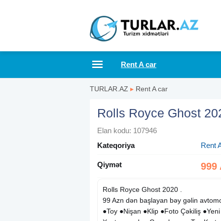
Rent A car
TURLAR.AZ
▸
Rent A car
Rolls Royce Ghost 2
Elan kodu: 107946
Kateqoriya
Rent A
Qiymət
999
Rolls Royce Ghost 2020 .
99 Azn dən başlayan bəy gəlin avtomo
●Toy ●Nişan ●Klip ●Foto Çəkiliş ●Yen