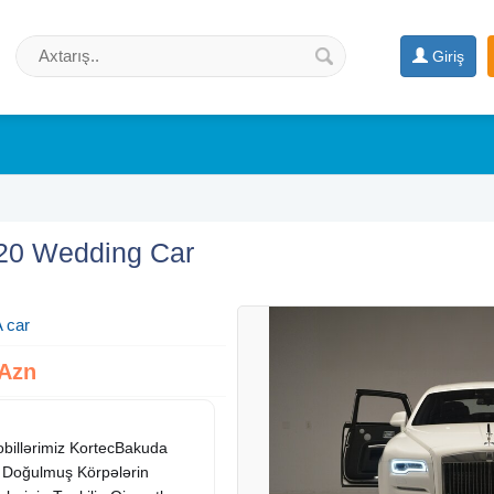
Giriş
020 Wedding Car
 car
 Azn
billərimiz KortecBakuda
i Doğulmuş Körpələrin