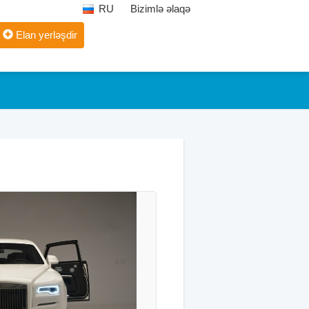
RU
Bizimlə əlaqə
Elan yerləşdir