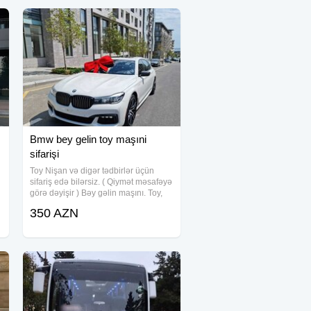
Bmw bey gelin toy maşıni
sifarişi
Toy Nişan və digər tədbirlər üçün
sifariş edə bilərsiz. ( Qiymət məsafəyə
görə dəyişir ) Bəy gəlin maşını. Toy,
Nişan, Yeni Doğulan Körpələrin
350 AZN
Doğum Evindən Çıxarılması, Klip,
Kino çəkilişləri üçün sifariş qəbul
olunur.