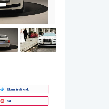
Elanı irəli çək
Sil