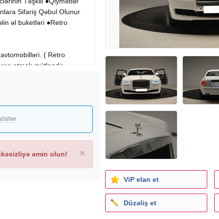
ərinin Təşkili ●Qiymətlər
nlara Sifariş Qəbul Olunur
in əl buketləri ●Retro
avtomobilləri. ( Retro
bron etmək mütləqdir.
ины. Цена зависит от
 свадьбы , помолвка ,
östər
ильмы и т.д. Цена
ояниям.
мости от расстояния.
×
əsizliyə əmin olun!
z tövsiyyə olunur.
rezerv etmək mümkündür.
ViP elan et
her gezintisi..
 yaxud canlı gəlib baxa
Düzəliş et
a bilersiz.