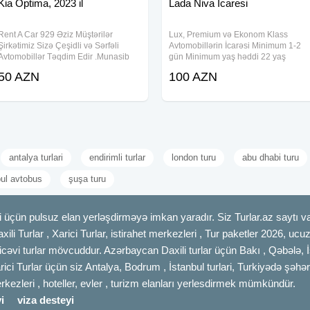
Kia Optima, 2023 il
Lada Niva İcaresi
Rent A Car 929 Əziz Müştərilər
Lux, Premium və Ekonom Klass
Şirkətimiz Sizə Çeşidli və Sərfəli
Avtomobillərin İcarəsi Minimum 1-2
Avtomobillər Təqdim Edir .Munasib
gün Minimum yaş həddi 22 yaş
qiymete, endirimlerle icareye masin
Sürücülük vəsiqəsinin stajı minimum
50 AZN
100 AZN
teklif ediriki, Depozit yoxdur, 15
1il Car rental Lux, Premium and
deqiqe erzinde senedlesme, en ucuz
Economy class Minimum 1-2 days
qiymetler
Minimum age 22
antalya turlari
endirimli turlar
london turu
abu dhabi turu
bul avtobus
şuşa turu
 üçün pulsuz elan yerləşdirməyə imkan yaradır. Siz Turlar.az saytı vas
axili Turlar , Xarici Turlar, istirahet merkezleri , Tur paketler 2026, uc
cəvi turlar mövcuddur. Azərbaycan Daxili turlar üçün Bakı , Qəbələ, İ
rici Turlar üçün siz Antalya, Bodrum , İstanbul turlari, Turkiyədə şəhər
merkezleri , hoteller, evler , turizm elanları yerlesdirmek mümkündür.
i
viza desteyi