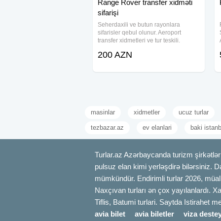
Range Rover transfer xidməti
sifarişi
Seherdaxili ve butun rayonlara
sifarisler qebul olunur. Aeroport
transfer xidmetleri ve tur teskili.
Qiymet mesafeden asili deyisir.
200 AZN
#Mercedes #S class #Transfer #Iveco,
#Isuzi, #Sprinter, #Mikroavtobus
#Travego,
masinlar
xidmetler
ucuz turlar
tezbazar.az
ev elanlari
baki istan
Turlar.az Azərbaycanda turizm şirkətləri
pulsuz elan kimi yerləşdirə bilərsiniz. D
mümkündür. Endirimli turlar 2026, müali
Naxçıvan turları ən çox yayılanlardı. Xa
Tiflis, Batumi turlari. Saytda Istirahet 
avia bilet
avia biletler
viza destey