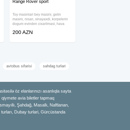
Range Rover sport
Toy masinlari bey masini, gelin
masini, nisan, xinayaxdi, korpelerin
dogum evinden cixarilmasi, hava
limanindan qonaglarin qarsilanmasi
200 AZN
xidmeti heyata kecirilir. Xidmətlərimiz
nəznində professional surucu
personali ilə
avtobus sifarisi
sahdag turlari
itəsilə öz elanlarınızı asanlıqla sayta
uz qiymete avia biletler tapmaq
smayıllı, Şahdağ, Masallı, Naftlanan,
 turları, Dubay turlari, Gürcüstanda