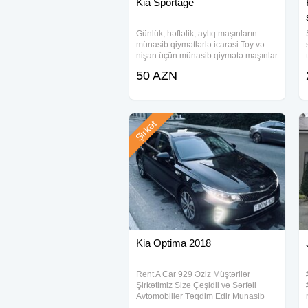
Kia Sportage
Günlük, həftəlik, aylıq maşınların
münasib qiymətlərlə icarəsi.Toy və
nişan üçün münasib qiymətə maşınlar
Yüksək səviyyədə karteclərin təşkili
50 AZN
Bəzədilmə Yanacaq Sürücü biz
tərəfdən hədiyyə Ünvan : Mircəlal küç
127 ‎شركة
Şirkət
Kia Optima 2018
Rent A Car 929 Əziz Müştərilər
Şirkətimiz Sizə Çeşidli və Sərfəli
Avtomobillər Təqdim Edir Munasib
qiymete, endirimlerle icareye masin