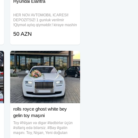
Hyundai Elantra
HER NOV AVTOMOBIL ICARESI!
DEPOZITSIZ! 1 gunluk verilmir
!Qiymət aylıq qiymətdir.! kiraye mashin
rentacar kiraye masin kiraye mashin
50 AZN
,
mashin kirayesi gunluk mashin
avtomobil kirayesi mashin kirayesi
icare mashin icare
rolls royce ghost white bey
gelin toy maşıni
Toy #Nişan və digər #tədbirlər üçün
#sifariş edə bilərsiz. #Bəy #gəlin
maşını. Toy, Nişan, Yeni doğulan
#Körpələrin #Doğum #Evindən