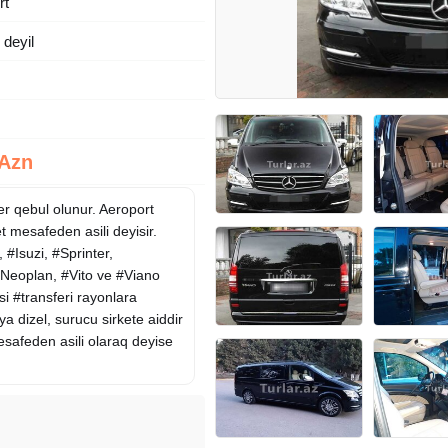
rt
deyil
 Azn
ler qebul olunur. Aeroport
et mesafeden asili deyisir.
#Isuzi, #Sprinter,
Neoplan, #Vito ve #Viano
i #transferi rayonlara
ya dizel, surucu sirkete aiddir
esafeden asili olaraq deyise