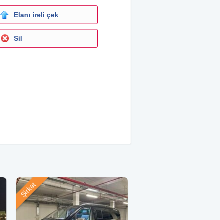
Elanı irəli çək
Sil
Şirkət