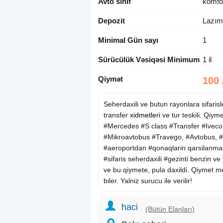
Avto sinif
komfo
Depozit
Lazım 
Minimal Gün sayı
1
Sürücülük Vəsiqəsi Minimum
1 il
Qiymət
100
Seherdaxili ve butun rayonlara sifaris
transfer
xidmetleri
ve tur teskili. Qiym
#Mercedes #S class #Transfer #Iveco, 
#Mikroavtobus #Travego, #Avtobus, #
#aeroportdan #qonaqlarin qarsilanmas
#sifaris seherdaxili #gezinti benzin ve 
ve bu qiymete, pula daxildi. Qiymet m
biler. Yalniz surucu ile verilir!
haci
(Bütün Elanları)