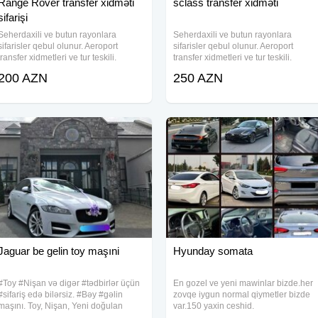
Range Rover transfer xidməti
sclass transfer xidməti
sifarişi
Seherdaxili ve butun rayonlara
Seherdaxili ve butun rayonlara
sifarisler qebul olunur. Aeroport
sifarisler qebul olunur. Aeroport
transfer xidmetleri ve tur teskili.
transfer xidmetleri ve tur teskili.
Qiymet mesafeden asili deyisir.
Qiymet mesafeden asili deyisir.
200 AZN
250 AZN
#Mercedes #S class #Transfer #Iveco,
#Mercedes #S class #Transfer #Iveco
#Isuzi, #Sprinter, #Mikroavtobus
#Isuzi, #Sprinter, #Mikroavtobus
#Travego,
#Travego,
Jaguar be gelin toy maşıni
Hyunday somata
#Toy #Nişan və digər #tədbirlər üçün
En gozel ve yeni mawinlar bizde.her
#sifariş edə bilərsiz. #Bəy #gəlin
zovqe iygun normal qiymetler bizde
maşını. Toy, Nişan, Yeni doğulan
var.150 yaxin ceshid.
#Körpələrin #Doğum #Evindən