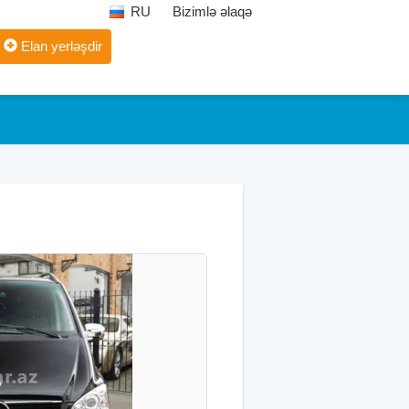
RU
Bizimlə əlaqə
Elan yerləşdir