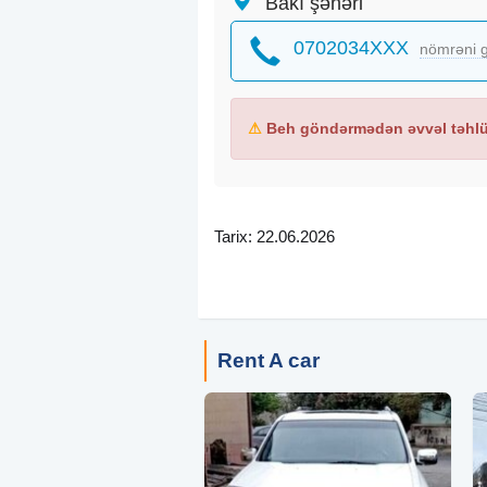
Bakı şəhəri
0702034XXX
nömrəni g
⚠
Beh göndərmədən əvvəl təhlük
Tarix: 22.06.2026
Rent A car