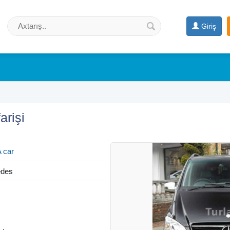
Giriş
arişi
 car
des