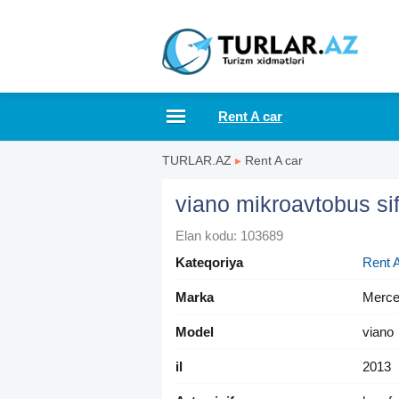
Rent A car
TURLAR.AZ
▸
Rent A car
viano mikroavtobus sif
Elan kodu: 103689
Kateqoriya
Rent A
Marka
Merce
Model
viano
il
2013