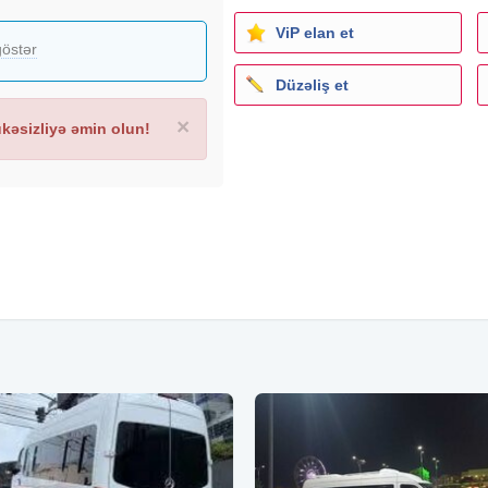
ViP elan et
östər
Düzəliş et
×
əsizliyə əmin olun!