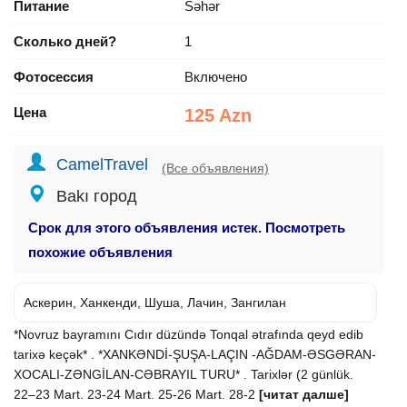
Питание
Səhər
Сколько дней?
1
Фотосессия
Включено
Цена
125 Azn
CamelTravel
(Все объявления)
Bakı город
Срок для этого объявления истек. Посмотреть
похожие объявления
Аскерин, Ханкенди, Шуша, Лачин, Зангилан
*Novruz bayramını Cıdır düzündə Tonqal ətrafında qeyd edib
tarixə keçək* . *XANKƏNDİ-ŞUŞA-LAÇIN -AĞDAM-ƏSGƏRAN-
XOCALI-ZƏNGİLAN-CƏBRAYIL TURU* . Tarixlər (2 günlük.
22–23 Mart. 23-24 Mart. 25-26 Mart. 28-2
[читат далше]