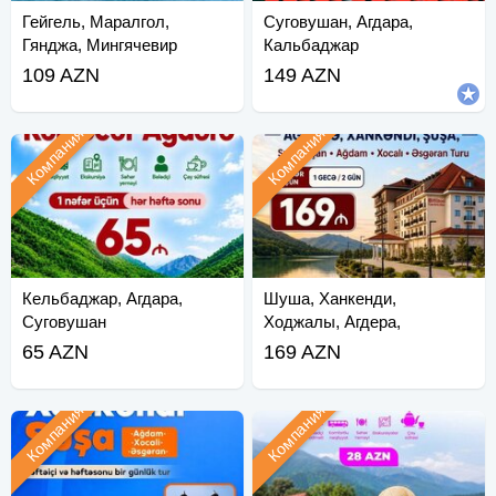
Гейгель, Маралгол,
Суговушан, Агдара,
Гянджа, Мингячевир
Кальбаджар
109 AZN
149 AZN
Компания
Компания
Кельбаджар, Агдара,
Шуша, Ханкенди,
Суговушан
Ходжалы, Агдера,
Кельбаджар
65 AZN
169 AZN
Компания
Компания