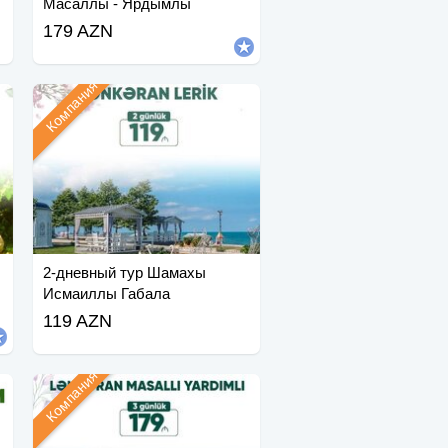
Масаллы - Ярдымлы
179 AZN
Компания
2-дневный тур Шамахы
Исмаиллы Габала
119 AZN
Компания