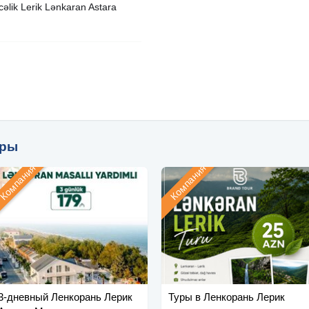
əlik Lerik Lənkaran Astara
уры
Компания
Компания
3-дневный Ленкорань Лерик
Туры в Ленкорань Лерик