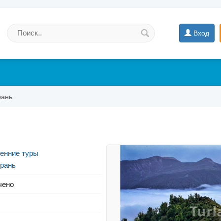
Вход
рань
енние туры
рань
чено