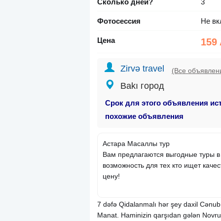
Сколько дней?
3
Фотосессия
Не вк
Цена
159
Zirvə travel
(Все объявлен
Bakı город
Срок для этого объявления ис
похожие объявления
Астара Масаллы тур
Вам предлагаются выгодные туры в
возможность для тех кто ищет каче
цену!
7 dəfə Qidalanmalı hər şey daxil Cənu
Manat. Haminizin qarşıdan gələn Novr