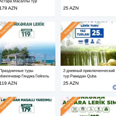
Астара Масаллы тур
179 AZN
25 AZN
Компания
Компания
Праздничные туры
2-дневный приключенческий
Мингячевир Гянджа Гейгель
тур Рамадан Quba
119 AZN
25 AZN
Компания
Компания