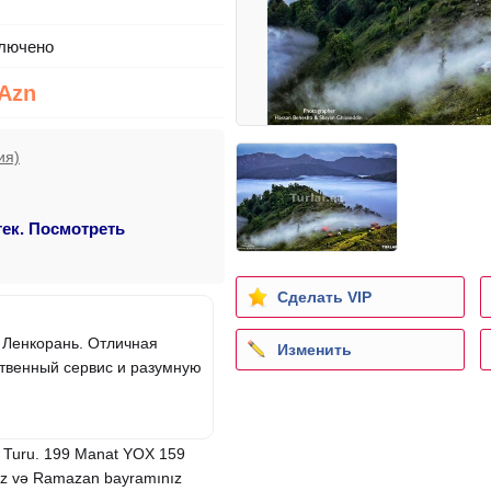
лючено
 Azn
ия)
тек. Посмотреть
Сделать VIP
 Ленкорань. Отличная
Изменить
ственный сервис и разумную
b Turu. 199 Manat YOX 159
uz və Ramazan bayramınız