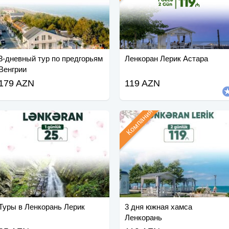
3-дневный тур по предгорьям
Ленкоран Лерик Астара
Венгрии
179 AZN
119 AZN
Компания
Туры в Ленкорань Лерик
3 дня южная хамса
Ленкорань