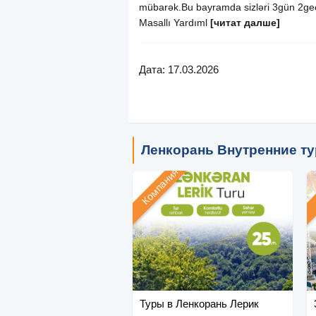
mübarək.Bu bayramda sizləri 3gün 2gec
Masallı Yardıml
[читат далше]
Дата: 17.03.2026
Ленкорань Внутренние т
Компания
Туры в Ленкорань Лерик