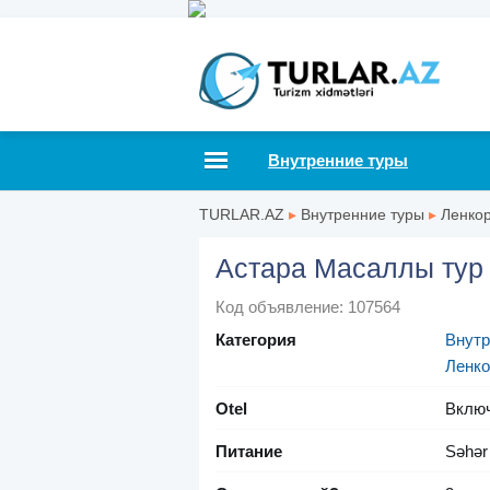
Внутренние туры
TURLAR.AZ
▸
Внутренние туры
▸
Ленко
Астара Масаллы тур
Код объявление: 107564
Категория
Внутр
Ленко
Otel
Вклю
Питание
Səhər