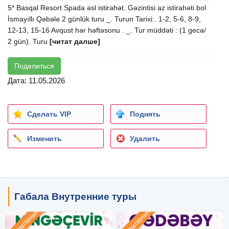
5* Basqal Resort Spada əsl istirahət. Gəzintisi az istirahəti bol
İsmayıllı Qəbələ 2 günlük turu _. Turun Tarixi:. 1-2, 5-6, 8-9,
12-13, 15-16 Avqust hər həftəsonu . _. Tur müddəti : (1 gecə/
2 gün). Turu
[читат далше]
Поделиться
Дата: 11.05.2026
Сделать VIP
Поднять
Изменить
Удалить
Габала Внутренние туры
Компания
Компания