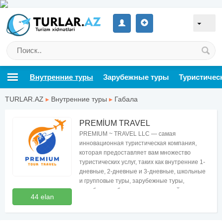
Внутренние туры
Зарубежные туры
Туристичес
TURLAR.AZ
▸
Внутренние туры
▸
Габала
PREMİUM TRAVEL
PREMIUM ~ TRAVEL LLC — самая
инновационная туристическая компания,
которая предоставляет вам множество
туристических услуг, таких как внутренние 1-
дневные, 2-дневные и 3-дневные, школьные
и групповые туры, зарубежные туры,
авиабилеты, бронирование отелей, визы.
44 elan