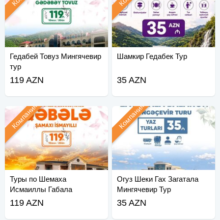
Гедабей Товуз Мингячевир
Шамкир Гедабек Тур
тур
119 AZN
35 AZN
Компания
Компания
Туры по Шемаха
Огуз Шеки Гах Загатала
Исмаиллы Габала
Мингячевир Тур
119 AZN
35 AZN