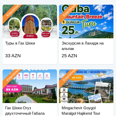
Компания
Компания
Туры в Гах Шеки
Экскурсия в Лахидж на
альпак
33 AZN
25 AZN
Компания
Компания
Гах Шеки Огуз
Mingachevir Goygol
двухточечный Габала
Maralgol Hajikend Tour