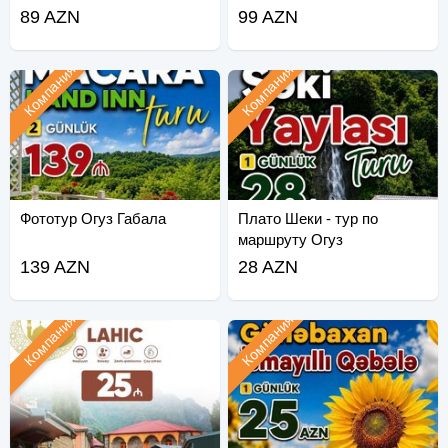
Шеки Тур по плато
89 AZN
99 AZN
Компания
Компания
Фототур Огуз Габала
Плато Шеки - тур по
маршруту Огуз
139 AZN
28 AZN
Компания
Компания