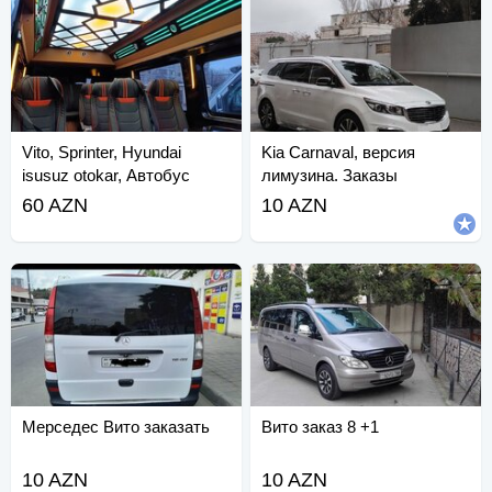
Vito, Sprinter, Hyundai
Kia Carnaval, версия
isusuz otokar, Автобус
лимузина. Заказы
принимаются.
60 AZN
10 AZN
Мерседес Вито заказать
Вито заказ 8 +1
10 AZN
10 AZN