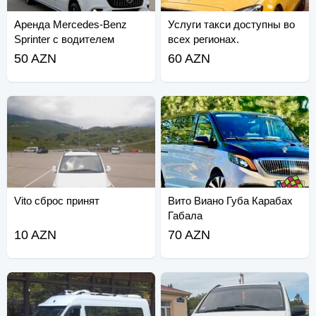
Аренда Mercedes-Benz
Услуги такси доступны во
Sprinter с водителем
всех регионах.
(Mercedes-Benz Sprinter).
50 AZN
60 AZN
Vito сброс принят
Вито Виано Губа Карабах
Габала
10 AZN
70 AZN