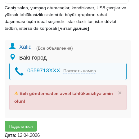
Geniş salon, yumşaq oturacaqlar, kondisioner, USB çıxışlar və
yüksək təhlükəsizlik sistemi ilə böyük qrupların rahat
daşınması üçün ideal seçimdir. İstər daxili tur, istər dövlət
tədbiri, istərsə də korporati
[читат далше]
Xalid
(Все объявления)
Bakı город
0559713XXX
Показать номер
×
⚠
Beh göndərmədən əvvəl təhlükəsizliyə əmin
olun!
Поделиться
Дата: 12.04.2026