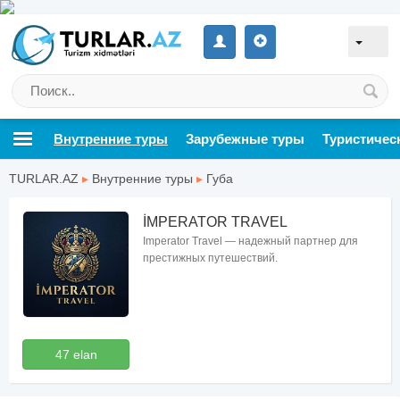
Внутренние туры
Зарубежные туры
Туристичес
TURLAR.AZ
▸
Внутренние туры
▸
Губа
İMPERATOR TRAVEL
Imperator Travel — надежный партнер для
престижных путешествий.
47 elan