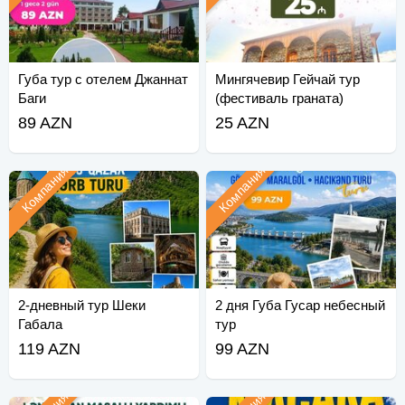
Губа тур с отелем Джаннат
Мингячевир Гейчай тур
Баги
(фестиваль граната)
89 AZN
25 AZN
Компания
Компания
2-дневный тур Шеки
2 дня Губа Гусар небесный
Габала
тур
119 AZN
99 AZN