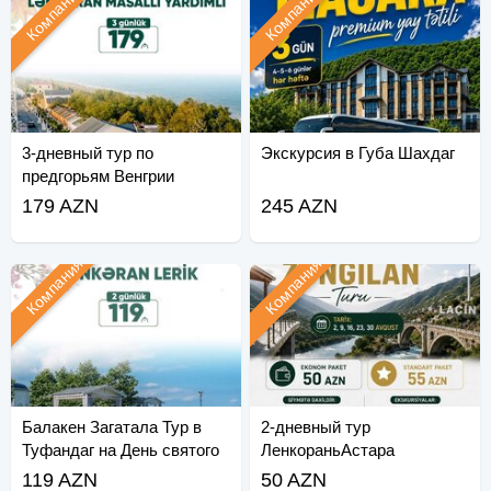
Компания
Компания
3-дневный тур по
Экскурсия в Губа Шахдаг
предгорьям Венгрии
179 AZN
245 AZN
Компания
Компания
Балакен Загатала Тур в
2-дневный тур
Туфандаг на День святого
ЛенкораньАстара
Валентина
119 AZN
50 AZN