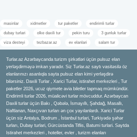
masinlar
xidmetler
tur paketler
endirimli turlar
dubay turlari
olke daxili tur
pekin turu
3 gunluk turlar
viza desteyi
tezbazar.az
ev elanlari
salam tur
Turlar.az Azərbaycanda turizm şirkətləri üçün pulsuz elan
yerləşdirməyə imkan yaradır. Siz Turlar.az saytı vasitəsilə öz
elanlarınızı asanlıqla sayta pulsuz elan kimi yerləşdirə
bilərsiniz. Daxili Turlar , Xarici Turlar, istirahet merkezleri , Tur
paketler 2026, ucuz qiymete avia biletler tapmaq mümkündür.
Endirimli turlar 2026, müalicəvi turlar mövcuddur. Azərbaycan
Daxili turlar üçün Bakı , Qəbələ, İsmayıllı, Şahdağ, Masallı,
Naftlanan, Naxçıvan turları ən çox yayılanlardı. Xarici Turlar
üçün siz Antalya, Bodrum , İstanbul turlari, Turkiyədə şəhər
turları, Dubay turlari, Gürcüstanda Tiflis, Batumi turlari. Saytda
Istirahet merkezleri , hoteller, evler , turizm elanları