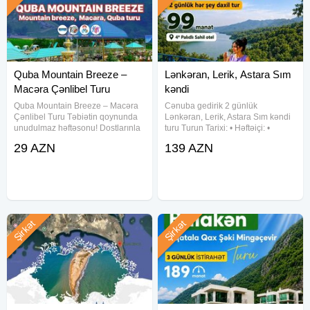
Quba Mountain Breeze –
Lənkəran, Lerik, Astara Sım
Macəra Çənlibel Turu
kəndi
Quba Mountain Breeze – Macəra
Cənuba gedirik 2 günlük
Çənlibel Turu Təbiətin qoynunda
Lənkəran, Lerik, Astara Sım kəndi
unudulmaz həftəsonu! Dostlarınla
turu Turun Tarixi: • Həftəiçi: •
birlikdə Qubanın ən gözəl
Həftəsonu • 4-5 iyul • 8-9 iyul • 11-
29 AZN
139 AZN
məkanlarını kəşf et Tarixlər: hər
12 iyul • 15-16 iyul • 18-19 iyul •
gün Qiymətlər: Ekonom paket – 25
22-23 iyul • 25-26 iyul • 29-30 iyul •
AZN Standart paket
Şirkət
Şirkət