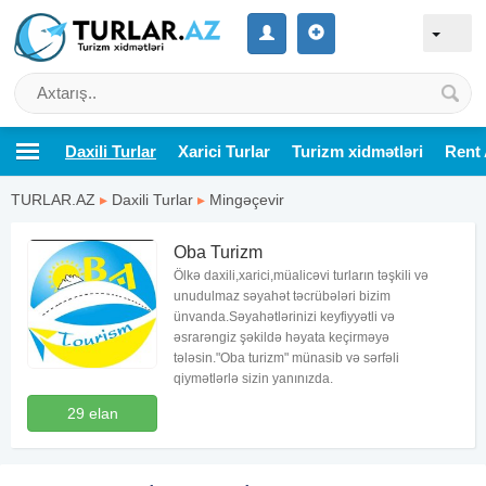
Daxili Turlar
Xarici Turlar
Turizm xidmətləri
Rent 
TURLAR.AZ
▸
Daxili Turlar
▸
Mingəçevir
Oba Turizm
Ölkə daxili,xarici,müalicəvi turların təşkili və
unudulmaz səyahət təcrübələri bizim
ünvanda.Səyahətlərinizi keyfiyyətli və
əsrarəngiz şəkildə həyata keçirməyə
tələsin."Oba turizm" münasib və sərfəli
qiymətlərlə sizin yanınızda.
29 elan