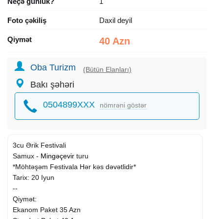
Neçə günlük?
1
Foto çəkiliş
Daxil deyil
Qiymət
40 Azn
Oba Turizm
(Bütün Elanları)
Bakı şəhəri
0504899XXX
nömrəni göstər
3cu Ərik Festivali
Samux -
Mingəçevir
turu
*Möhtəşəm Festivala Hər kəs dəvətlidir*
Tarix: 20 Iyun
--
Qiymət:
Ekanom Paket 35 Azn