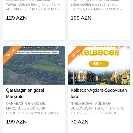
Yaylası Qəbələ turu _ Turun Tarixi:
edən möhtəşəm səyahət turu!
•4-5 İyul • 11-12 İyul • 18-19 İyul •
Oğuz – Şəki – Qax – Zaqatala –
25-26 İyul Standart paket: 129 azn
Mingəçevir 1 Gecə / 2 Gün |
129 AZN
109 AZN
Full paket: 159 azn _ Qiymətə
━━━━━━━━━━━━━━━━ Qiymətlər:
daxildir Vip Nəqliyyat Təcrübəli
Koteclərdə gecələmə – 109 AZN
Otel binasında gecələmə – 119
Şirkət
Şirkət
Qarabağın ən gözəl
Kəlbəcər-Ağdərə-Suqovuşan
Marşrutu
turu
QARABAĞIN ƏN GÖZƏL
*KƏLBƏCƏR - AĞDƏRƏ -
MARŞRUTU 2 GÜNLÜK
SUQOVUŞAN TURU * Tarix: 8, 9,
UNUDULMAZ SƏYAHƏT Şuşa •
15, 16, 22, 23, 29, 30 Avqust
Xankəndi • Laçın • Ağdam •
Qiymət: Ekonom Paket – 65 AZN
199 AZN
70 AZN
Əsgəran • Zəngilan • Cəbrayıl
Standart Paket – 70 AZN Qiymətə
Premium 5 ulduz istirahət Təbiət •
daxildir: Səhər yeməyi (standart
Tarix • Komfort bir arada
paketdə) Komfortlu