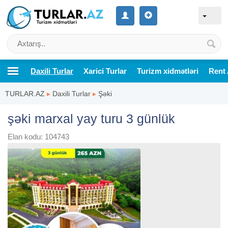
Daxili Turlar
Xarici Turlar
Turizm xidmətləri
Rent 
TURLAR.AZ
▸
Daxili Turlar
▸
Şəki
şəki marxal yay turu 3 günlük
Elan kodu: 104743