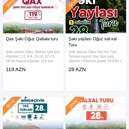
Şirkət
Şirkət
Qax Şəki Oğuz Qəbələ turu
Şəki yaylası Oğuz xal-xal
Turu
Şəki yaylası Oğuz Qəbələ Qax turu
Şəki yaylası Oğuz Xal-Xal Turu
•Tarixlər: 1-2, 8-9, 15-16, 22-23,
Tarixlər Avqust: Hər Gün çıxış
29-30 Avqust •Qiymət: 119 azn
Qiymət: • Ekonom paket: 28 AZN •
✓Qiymətə daxildir: - Komfortlu vip
Standart paket: 32 AZN(səhər
119 AZN
28 AZN
nəqliyyat - Səmimi və təcrübəli tur
yeməyi daxil) Qiymətə daxildir: •
rəhbəri - Yol boyu əyləncəli
Komfortlu nəqliyyat • Ekskursiyalar
oyunlar -
• Səhər
Şirkət
Şirkət