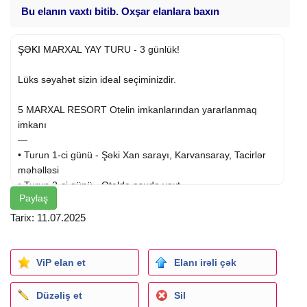
Bu elanın vaxtı bitib. Oxşar elanlara baxın
ŞƏKI
MARXAL YAY TURU - 3 günlük!
Lüks səyahət sizin ideal seçiminizdir.
5 MARXAL RESORT Otelin imkanlarından yararlanmaq
imkanı
—
• Turun 1-ci günü - Şəki Xan sarayı, Karvansaray, Tacirlər
məhəlləsi
• Turun 2-ci günü - Oteldə asudə vaxt
Paylaş
• Turun 3-cü günü -
Mingəçevir
gəmi gəzintisi və Kür
sahilində yemək fasiləsi
Tarix: 11.07.2025
Günün ikinci günü əlavə ödəniş ilə Şəki Yayla gezitisi təşkil
etmək imkanı
ViP elan et
Elanı irəli çək
Qiymət bir nəfər üçün - 265 ₼ ( bir nefer üçün)
Düzəliş et
Sil
______