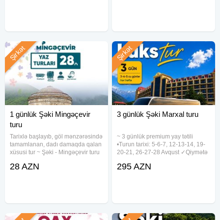
Səhər yeməyi (standart paketdə)
rəhbəri - Yol boyu əyləncəli
oyunlar - Şəki
Şirkət
Şirkət
1 günlük Şəki Mingəçevir
3 günlük Şəki Marxal turu
turu
Tarixlə başlayıb, göl mənzərəsində
~ 3 günlük premium yay tətili
tamamlanan, dadı damaqda qalan
•Turun tarixi: 5-6-7, 12-13-14, 19-
xüsusi tur ~ Şəki - Mingəçevir turu
20-21, 26-27-28 Avqust ✓Qiymətə
•Tarixlər: 1, 2, 8, 9, 15, 16, 22, 23,
daxildir: - 2 gecə Marxal Resort &
28 AZN
295 AZN
29, 30 Avqust •Qiymətlər: •Ekonom
Spa-da gecələmə - 3 dəfə səhər
paket - 28 azn •Standart paket - 32
yeməyi - Vip nəqliyyat ( Neoplan
48 nəfərlik) - Spa