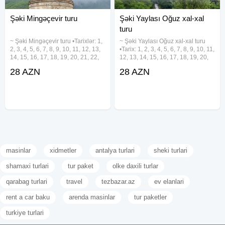
Şəki Mingəçevir turu
Şəki Yaylası Oğuz xal-xal
turu
~ Şəki Mingəçevir turu •Tarixlər: 1,
~ Şəki Yaylası Oğuz xal-xal turu
2, 3, 4, 5, 6, 7, 8, 9, 10, 11, 12, 13,
•Tarix: 1, 2, 3, 4, 5, 6, 7, 8, 9, 10, 11,
14, 15, 16, 17, 18, 19, 20, 21, 22,
12, 13, 14, 15, 16, 17, 18, 19, 20,
23, 24, 25, 26, 27, 28, 29, 30, 31
21, 22, 23, 24, 25, 26, 27, 28, 29,
28 AZN
28 AZN
Avqust •Qiymətlər: • Ekonom
30, 31 Avqust •Qiymət: - Ekonom
paket: 28 azn • Standart paket: 32
Paket: 28 azn - Standart Paket: 32
masinlar
xidmetler
antalya turlari
sheki turlari
shamaxi turlari
tur paket
olke daxili turlar
qarabag turlari
travel
tezbazar.az
ev elanlari
rent a car baku
arenda masinlar
tur paketler
turkiye turlari