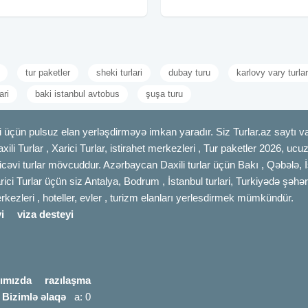
paket: 139
Laza 25 azn Quba Mountain breeze
turu 25 azn 1-2, 8-9,
tur paketler
sheki turlari
dubay turu
karlovy vary turla
ari
baki istanbul avtobus
şuşa turu
 üçün pulsuz elan yerləşdirməyə imkan yaradır. Siz Turlar.az saytı vas
axili Turlar , Xarici Turlar, istirahet merkezleri , Tur paketler 2026, uc
cəvi turlar mövcuddur. Azərbaycan Daxili turlar üçün Bakı , Qəbələ, İ
rici Turlar üçün siz Antalya, Bodrum , İstanbul turlari, Turkiyədə şəhər
merkezleri , hoteller, evler , turizm elanları yerlesdirmek mümkündür.
i
viza desteyi
ımızda
razılaşma
|
Bizimlə əlaqə
a: 0