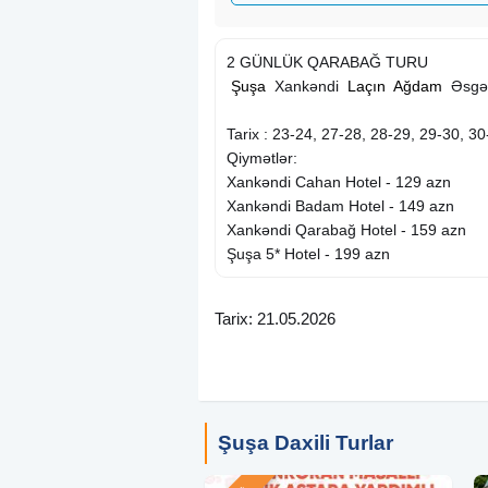
2 GÜNLÜK QARABAĞ TURU
︎
Şuşa
︎ Xankəndi ︎
Laçın
︎
Ağdam
︎ Əsgə
Tarix : 23-24, 27-28, 28-29, 29-30, 3
Qiymətlər:
Xankəndi Cahan Hotel - 129 azn
Xankəndi Badam Hotel - 149 azn
Xankəndi Qarabağ Hotel - 159 azn
Şuşa 5* Hotel - 199 azn
———————————————
Qiymətə daxildir:
Tarix: 21.05.2026
• Portal qeydiyyatı
• Nəqliyyat xidməti
• Professional tur rəhbər
• Hoteldə gecələmə
• Qidalanma(2 dəfə Səhər yeməyi)
Şuşa Daxili Turlar
• Gəzintilər
———————————————