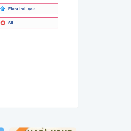
Elanı irəli çək
Sil