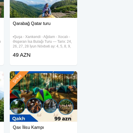
Qarabağ Qatar turu
•Şuşa - Xankəndi - Ağdam - Xocalı -
n
Əsgəran İsa Bulağı Turu — Tarix: 24,
26, 27, 28 İyun Növbəti ay: 4, 5, 8, 9,
11, 12, 15, 16, 18, 19, 22, 23, 25, 26,
49 AZN
29, 30 İyul — Qiymət: •Ekonom paket:
49 Azn •Standart
Şirkət
Qax İlisu Kampı