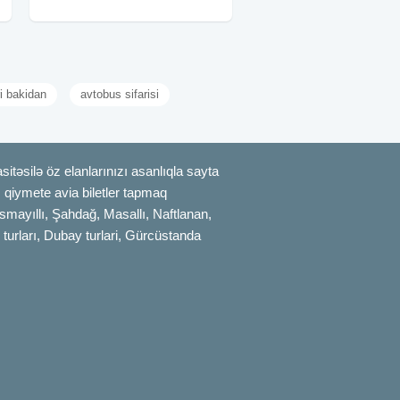
Qiymət: •Laçın Şəhəri
ri bakidan
avtobus sifarisi
itəsilə öz elanlarınızı asanlıqla sayta
uz qiymete avia biletler tapmaq
smayıllı, Şahdağ, Masallı, Naftlanan,
 turları, Dubay turlari, Gürcüstanda