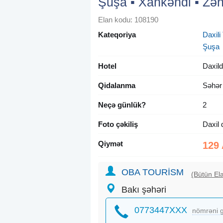
Şuşa ▪︎ Xankəndi ▪︎ Zən
Elan kodu: 108190
Kateqoriya
Daxili 
Şuşa
Hotel
Daxild
Qidalanma
Səhər
Neçə günlük?
2
Foto çəkiliş
Daxil 
Qiymət
129
OBA TOURİSM
(Bütün Ela
Bakı şəhəri
0773447XXX
nömrəni g