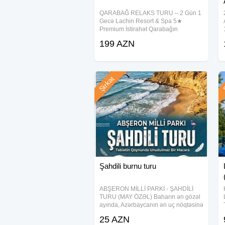
Proqrama tur rəhbəri tərəfindən dəyişik
QARABAĞ RELAKS TURU – 2 Gün 1
0-5 yaşa qədər uşaqlar ödənişsizdir
Gecə Lachin Resort & Spa 5★
———————————————
Premium İstirahət Qarabağın
möhtəşəm məkanlarını kəşf edin, 5
Toplanış: 04:30 Gənclik m/s, Caspian
199 AZN
ulduzlu oteldə komfortlu istirahətin
Çıxış: 05:00.
zövqünü yaşayın. . Qiymət: 199 AZN
Bakıya çatma: 23:00-00:00(təqribi)
Tur
——————————————
Şirkət
Ş
Ətraflı məlumat üçün:
Şahdili burnu turu
ABŞERON MİLLİ PARKI - ŞAHDİLİ
TURU (MAY ÖZƏL) Baharın ən gözəl
ayında, Azərbaycanın ən uç nöqtəsinə
— Şahdilinə gedirik! Xəritəmizin
25 AZN
*"Qartal dimdiyi"* də möhtəşəm fotolar