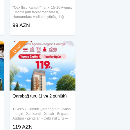
*Qax İlisu Kampı * Tarix: 15-16 Avqust
_Möhtəşəm təbiət mənzərəsi,
Hamamdərə vadisinə yürüş, dağ
maşınları ilə həyəcan dolu anlar, canlı
99 AZN
musiqi, maraqlı dostlar, termal
kükürdlü su vannaları, əyləncəli
oyunlar
Şirkət
Qarabağ turu (1 və 2 günlük)
1 Gecə 2 Günlük Qarabağ turu •Şuşa
- Laçın - Xankəndi - Xocalı - Əsgəran -
Ağdam - Zəngilan - Cəbrayıl turu —
Tarix: 29-30 İyul Növbəti ay: 1-2, 8-9,
119 AZN
12-13, 15-16, 19-20, 22-23 Avqust —