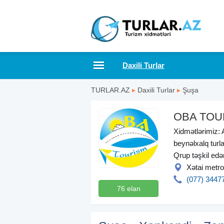
Daxili Turlar
TURLAR.AZ
▸
Daxili Turlar
▸
Şuşa
OBA TOU
Xidmətlərimiz: A
beynəlxalq turla
Qrup təşkil ed
Xətai metro
(077) 3447
76 elan