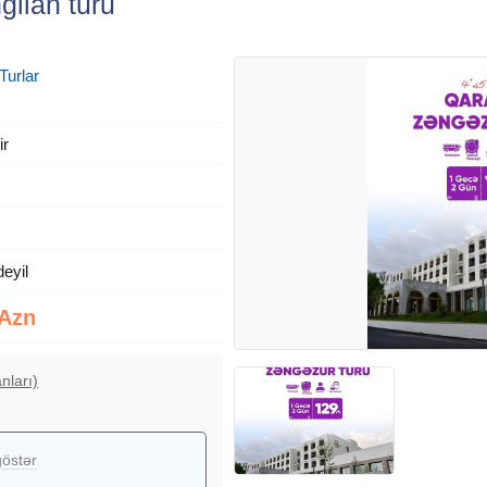
gilan turu
Turlar
ir
deyil
 Azn
nları)
östər