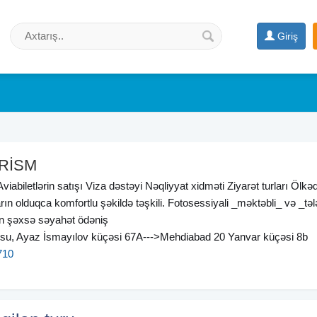
Giriş
RİSM
viabiletlərin satışı Viza dəstəyi Nəqliyyat xidməti Ziyarət turları Ölkəd
rın olduqca komfortlu şəkildə təşkili. Fotosessiyali _məktəbli_ və _təl
ən şəxsə səyahət ödəniş
su, Ayaz İsmayılov küçəsi 67A--->Mehdiabad 20 Yanvar küçəsi 8b
710