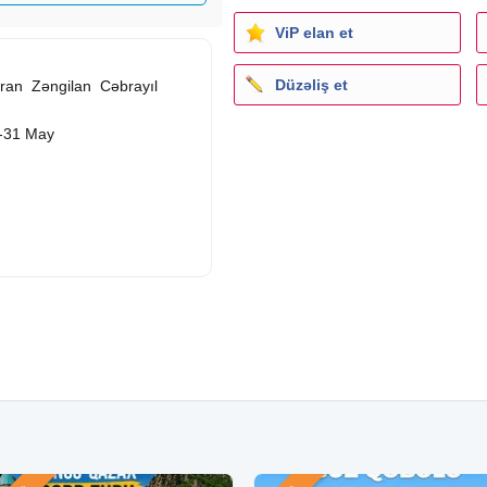
ViP elan et
Düzəliş et
ran ︎ Zəngilan ︎ Cəbrayıl
0-31 May