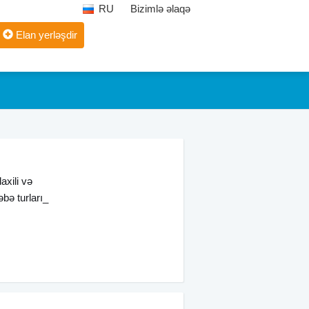
RU
Bizimlə əlaqə
Elan yerləşdir
axili və
əbə turları_