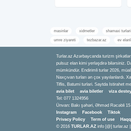
çəkdirmək və dəniz havası almaq
üçün
masinlar
xidmetler
shamaxi turlari
umre ziyareti
tezbazar.az
ev elanl
Turlar.az Azərbaycanda turizm şirkətləri
pulsuz elan kimi yerləşdirə bilərsiniz. D
mümkündür. Endirimli turlar 2026, müali
Naxçıvan turları ən çox yayılanlardı. Xa
Tiflis, Batumi turlari. Saytda Istirahet 
avia bilet
avia biletler
viza destey
Tel: 077 1324956
Ünvan: Bakı şəhəri, Əhməd Rəcəbli 15
Instagram
Facebook
Tiktok
Privacy Policy
Term of use
Haqq
© 2016
TURLAR.AZ
info [@] turlar.az 