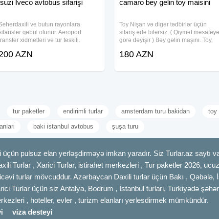
isuzi Iveco avtobus sifarişi
camaro bey gelin toy maisini
Seherdaxili ve butun rayonlara
Toy Nişan və digər tədbirlər üçün
sifarisler qebul olunur. Aeroport
sifariş edə bilərsiz. ( Qiymət məsafəy
transfer xidmetleri ve tur teskili.
görə dəyişir ) Bəy gəlin maşını. Toy,
Qiymet mesafeden asili deyisir.
Nişan, Yeni Doğulan Körpələrin
200 AZN
180 AZN
#Mercedes #S class #Transfer #Iveco,
Doğum Evindən Çıxarılması, Klip,
#Isuzi, #Sprinter, #Mikroavtobus
Kino çəkilişləri üçün sifariş qəbul
#Travego,
olunur.
tur paketler
endirimli turlar
amsterdam turu bakidan
toy
anlari
baki istanbul avtobus
şuşa turu
 üçün pulsuz elan yerləşdirməyə imkan yaradır. Siz Turlar.az saytı vas
axili Turlar , Xarici Turlar, istirahet merkezleri , Tur paketler 2026, uc
cəvi turlar mövcuddur. Azərbaycan Daxili turlar üçün Bakı , Qəbələ, İ
rici Turlar üçün siz Antalya, Bodrum , İstanbul turlari, Turkiyədə şəhər
merkezleri , hoteller, evler , turizm elanları yerlesdirmek mümkündür.
i
viza desteyi