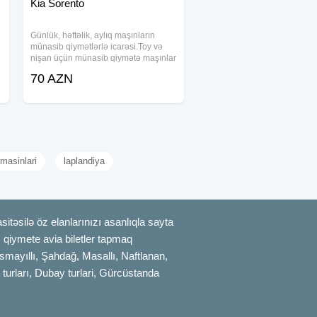
Kia Sorento
Günlük, həftəlik, aylıq maşınların
ə
münasib qiymətlərlə icarəsi.Toy və
nişan üçün münasib qiymətə maşınlar
Yüksək səviyyədə karteclərin təşkili
70 AZN
Bəzədilmə Yanacaq Sürücü biz
tərəfdən hədiyyə ‎شركة السلام لإيجار
السيارات
 masinlari
laplandiya
itəsilə öz elanlarınızı asanlıqla sayta
uz qiymete avia biletler tapmaq
smayıllı, Şahdağ, Masallı, Naftlanan,
 turları, Dubay turlari, Gürcüstanda