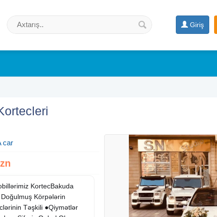
Giriş
Kortecleri
 car
Azn
billərimiz KortecBakuda
i Doğulmuş Körpələrin
ərinin Təşkili ●Qiymətlər