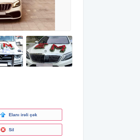
Elanı irəli çək
Sil