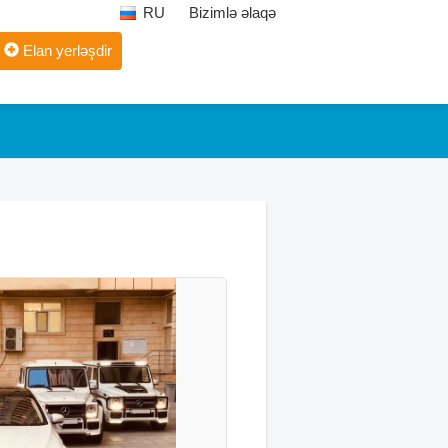
RU
Bizimlə əlaqə
Elan yerləşdir