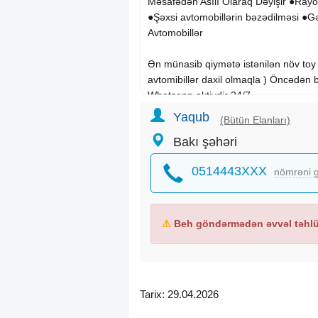
Məsafədən Asılı Olaraq Dəyişir ●Rayo
●Şəxsi avtomobillərin bəzədilməsi ●Gəl
Avtomobillər
Ən münasib qiymətə istənilən növ toy 
avtomibillər daxil olmaqla ) Öncədən 
Whatsapp aktivdir 24/7.
Yaqub
(Bütün Elanları)
Шокирующие скидки Свадебные маш
Bakı şəhəri
расстояния . Принимаятся заказы на
выписка новорожденного, клипы , ф
0514443XXX
nömrəni g
относится к внутригородским расст
Цена может варьироваться в зависи
Rezerv üçün öncədən əlaqə saxlamanı
⚠
Beh göndərmədən əvvəl təhlük
Avtomobili səhərdən axşama kimidə 
Aeroport transfer, qonaq qarsilama, se
Avtomobillərin şəkillərinə ətraflı baxa
bilərsiz. Whatsapp 24 saat aktivdir, yaz
Tarix: 29.04.2026
Toy masini