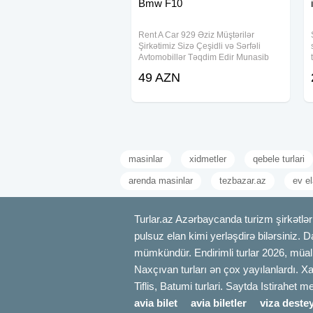
Bmw F10
Rent A Car 929 Əziz Müştərilər
Şirkətimiz Sizə Çeşidli və Sərfəli
Avtomobillər Təqdim Edir Munasib
qiymete, endirimlerle icareye masin
49 AZN
teklif ediriki, Depozit yoxdur, 15
deqiqe erzinde senedlesme, en ucuz
qiymetler
masinlar
xidmetler
qebele turlari
arenda masinlar
tezbazar.az
ev el
Turlar.az Azərbaycanda turizm şirkətləri
pulsuz elan kimi yerləşdirə bilərsiniz. D
mümkündür. Endirimli turlar 2026, müali
Naxçıvan turları ən çox yayılanlardı. Xa
Tiflis, Batumi turlari. Saytda Istirahet 
avia bilet
avia biletler
viza destey