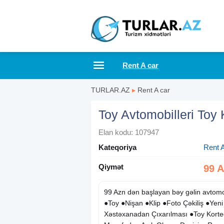
Rent A car
TURLAR.AZ
▸
Rent A car
Toy Avtomobilleri Toy 
Elan kodu: 107947
Kateqoriya
Rent A
Qiymət
99 
99 Azn dən başlayan bəy gəlin avtomo
●Toy ●Nişan ●Klip ●Foto Çəkiliş ●Yen
Xəstəxanadan Çıxarılması ●Toy Kortecl