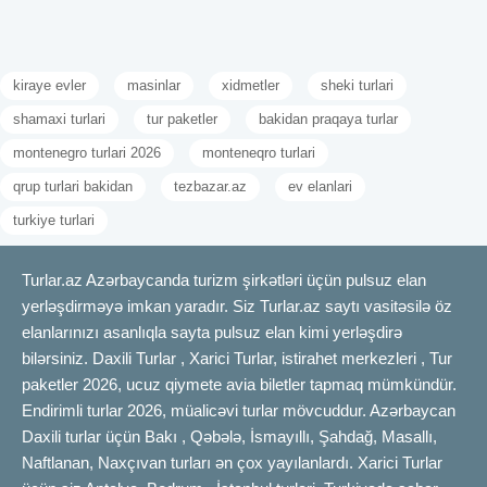
kiraye evler
masinlar
xidmetler
sheki turlari
shamaxi turlari
tur paketler
bakidan praqaya turlar
montenegro turlari 2026
monteneqro turlari
qrup turlari bakidan
tezbazar.az
ev elanlari
turkiye turlari
Turlar.az Azərbaycanda turizm şirkətləri üçün pulsuz elan
yerləşdirməyə imkan yaradır. Siz Turlar.az saytı vasitəsilə öz
elanlarınızı asanlıqla sayta pulsuz elan kimi yerləşdirə
bilərsiniz. Daxili Turlar , Xarici Turlar, istirahet merkezleri , Tur
paketler 2026, ucuz qiymete avia biletler tapmaq mümkündür.
Endirimli turlar 2026, müalicəvi turlar mövcuddur. Azərbaycan
Daxili turlar üçün Bakı , Qəbələ, İsmayıllı, Şahdağ, Masallı,
Naftlanan, Naxçıvan turları ən çox yayılanlardı. Xarici Turlar