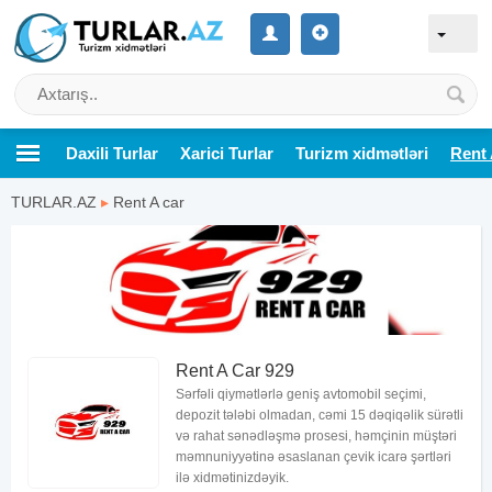
Daxili Turlar
Xarici Turlar
Turizm xidmətləri
Rent 
TURLAR.AZ
▸
Rent A car
Rent A Car 929
Sərfəli qiymətlərlə geniş avtomobil seçimi,
depozit tələbi olmadan, cəmi 15 dəqiqəlik sürətli
və rahat sənədləşmə prosesi, həmçinin müştəri
məmnuniyyətinə əsaslanan çevik icarə şərtləri
ilə xidmətinizdəyik.