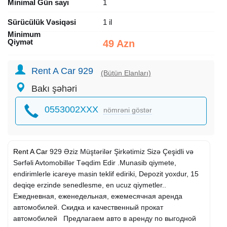
Minimal Gün sayı
1
Sürücülük Vəsiqəsi
1 il
Minimum
Qiymət
49 Azn
Rent A Car 929
(Bütün Elanları)
Bakı şəhəri
0553002XXX
nömrəni göstər
Rent A Car
929 Əziz Müştərilər Şirkətimiz Sizə Çeşidli və
Sərfəli Avtomobillər Təqdim Edir .Munasib qiymete,
endirimlerle icareye masin teklif ediriki, Depozit yoxdur, 15
deqiqe erzinde senedlesme, en ucuz qiymetler..
Ежедневная, еженедельная, ежемесячная аренда
автомобилей. Скидка и качественный прокат
автомобилей Предлагаем авто в аренду по выгодной