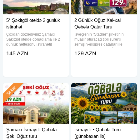
5* Şəkitgöl oteldə 2 günlük
2 Günlük Oğuz Xal-xal
istirahət
Qəbələ Qatar Turu
Çoxdan gözlədiyiniz Şamaxı
İsveçrənin "Stadler" şirkətinin
Sakitgöl oteldə qonaqlama ilə 2
müasir oturacaq tipli sürərtli
günlük həftəsonu istirahəti!
sərnişin-ekspres qatarları ilə
Şamaxı Alpaka Ferması • Qəbələ
möhtəşəm səyahət! OĞUZ
145 AZN
129 AZN
Tufandağ Kompleksi • Nohurgöl
QƏBƏLƏ QATAR TURU ! Qatarla 2
istirahət mərkəzi Tarix və müddət:
günlük tur 8-9, 15-16, 22-23, 29-30
Hər həftəsonu (2 gün/1
Avqust Buta Otel
Şirkət
Şamaxı İsmayıllı Qəbələ
İsmayıllı • Qəbələ Turu
Şəki Oğuz turu
(günəbaxan ilə)