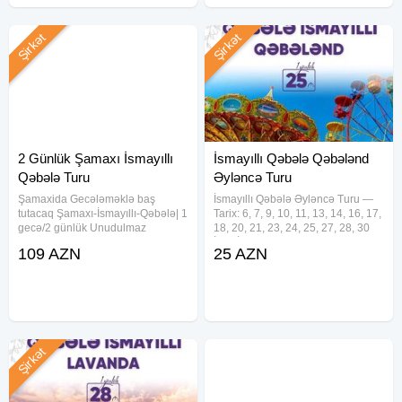
Şirkət
Şirkət
2 Günlük Şamaxı İsmayıllı
İsmayıllı Qəbələ Qəbələnd
Qəbələ Turu
Əyləncə Turu
Şamaxida Gecələməklə baş
İsmayıllı Qəbələ Əyləncə Turu —
tutacaq Şamaxı-İsmayıllı-Qəbələ| 1
Tarix: 6, 7, 9, 10, 11, 13, 14, 16, 17,
gecə/2 günlük Unudulmaz
18, 20, 21, 23, 24, 25, 27, 28, 30
Səyahət 1 gecə / 2 gün – Şamaxı
İyun İyul və Avqust ayı həftə içi və
109 AZN
25 AZN
Pirquluda yerləşən Gözəl Məkan
həftəsonu tarixlərdə — Qiymət:
Hotellə 109 AZN (2 dəfə
Ekonom paket: 25₼ Standart
qidalanma ilə) TARİXLƏR: 1-2, 8-
paket:
9, 15-16,
Şirkət