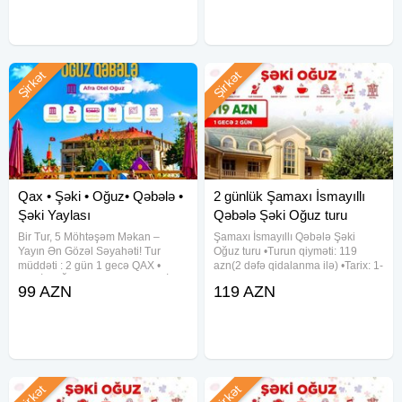
günlük tur -
Ekskursiyalar • Səhər yeməyi
Şirkət
Şirkət
Qax • Şəki • Oğuz• Qəbələ •
2 günlük Şamaxı İsmayıllı
Şəki Yaylası
Qəbələ Şəki Oğuz turu
Bir Tur, 5 Möhtəşəm Məkan –
Şamaxı İsmayıllı Qəbələ Şəki
Yayın Ən Gözəl Səyahəti! Tur
Oğuz turu •Turun qiyməti: 119
müddəti : 2 gün 1 gecə QAX •
azn(2 dəfə qidalanma ilə) •Tarix: 1-
ŞƏKİ • OĞUZ• QƏBƏLƏ • ŞƏKİ
2, 8-9, 15-16, 22-23, 29-30 Avqust
99 AZN
119 AZN
YAYLASI Qiymət: Otel Binasında
✓Qiymətə daxildir: • Komfortlu
gecələmə: 99 ₼ Kotecdə
nəqliyyat • 1 gecə oteldə
gecələmə: 109 ₼ Qeyd : 1 nəfər
gecələmək • Zəngəzur
tək
Şirkət
Şirkət