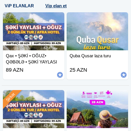
ViP ELANLAR
Vip elan et
Qax • ŞƏKİ • OĞUZ•
Quba Qusar laza turu
QƏBƏLƏ • ŞƏKİ YAYLASI
89 AZN
25 AZN
Şirkət