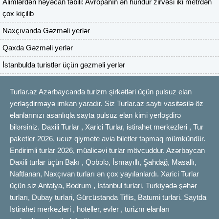
Alimlərdən həyəcan təbili: Avropanın ən hündür zirvəsi iki metrdən
çox kiçilib
Naxçıvanda Gəzməli yerlər
Qaxda Gəzməli yerlər
İstanbulda turistlər üçün gəzməli yerlər
Turlar.az Azərbaycanda turizm şirkətləri üçün pulsuz elan
yerləşdirməyə imkan yaradır. Siz Turlar.az saytı vasitəsilə öz
elanlarınızı asanlıqla sayta pulsuz elan kimi yerləşdirə
bilərsiniz. Daxili Turlar , Xarici Turlar, istirahet merkezleri , Tur
paketler 2026, ucuz qiymete avia biletler tapmaq mümkündür.
Endirimli turlar 2026, müalicəvi turlar mövcuddur. Azərbaycan
Daxili turlar üçün Bakı , Qəbələ, İsmayıllı, Şahdağ, Masallı,
Naftlanan, Naxçıvan turları ən çox yayılanlardı. Xarici Turlar
üçün siz Antalya, Bodrum , İstanbul turlari, Turkiyədə şəhər
turları, Dubay turlari, Gürcüstanda Tiflis, Batumi turlari. Saytda
Istirahet merkezleri , hoteller, evler , turizm elanları