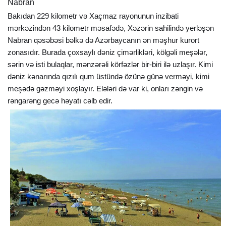
Nabran
Bakıdan 229 kilometr və Xaçmaz rayonunun inzibati
mərkəzindən 43 kilometr məsafədə, Xəzərin sahilində yerləşən
Nabran qəsəbəsi bəlkə də Azərbaycanın ən məşhur kurort
zonasıdır. Burada çoxsaylı dəniz çimərlikləri, kölgəli meşələr,
sərin və isti bulaqlar, mənzərəli körfəzlər bir-biri ilə uzlaşır. Kimi
dəniz kənarında qızılı qum üstündə özünə günə verməyi, kimi
meşədə gəzməyi xoşlayır. Elələri də var ki, onları zəngin və
rəngarəng gecə həyatı cəlb edir.