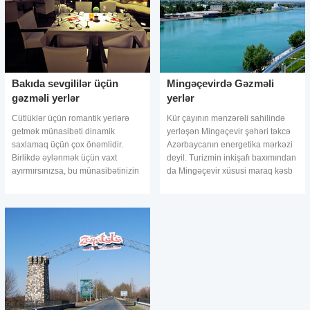
Bakıda sevgililər üçün
Mingəçevirdə Gəzməli
gəzməli yerlər
yerlər
Cütlüklər üçün romantik yerlərə
Kür çayının mənzərəli sahilində
getmək münasibəti dinamik
yerləşən Mingəçevir şəhəri təkcə
saxlamaq üçün çox önəmlidir.
Azərbaycanın energetika mərkəzi
Birlikdə əylənmək üçün vaxt
deyil. Turizmin inkişafı baxımından
ayırmırsınızsa, bu münasibətinizin
da Mingəçevir xüsusi maraq kəsb
sarsılmasına gətirib çıxara bilər.
edir. Mingəçevirə səyahət etməyə
Münasibətiniz rutin və standart
dəyər, ən azı gəzinti katerind
vərdişlərdə