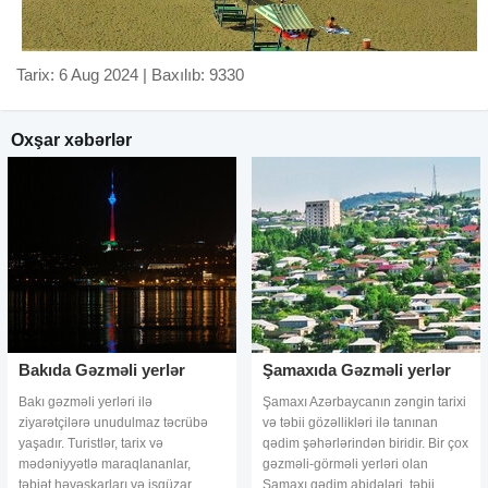
Tarix: 6 Aug 2024 | Baxılıb: 9330
Oxşar xəbərlər
Bakıda Gəzməli yerlər
Şamaxıda Gəzməli yerlər
Bakı gəzməli yerləri ilə
Şamaxı Azərbaycanın zəngin tarixi
ziyarətçilərə unudulmaz təcrübə
və təbii gözəllikləri ilə tanınan
yaşadır. Turistlər, tarix və
qədim şəhərlərindən biridir. Bir çox
mədəniyyətlə maraqlananlar,
gəzməli-görməli yerləri olan
təbiət həvəskarları və işgüzar
Şamaxı qədim abidələri, təbii