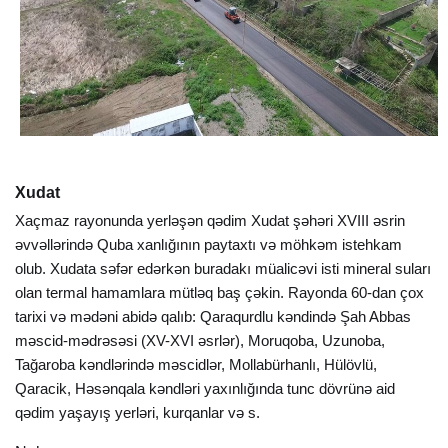
Xudat
Xaçmaz rayonunda yerləşən qədim Xudat şəhəri XVIII əsrin
əvvəllərində
Quba
xanlığının paytaxtı və möhkəm istehkam
olub. Xudata səfər edərkən buradakı müalicəvi isti mineral suları
olan termal hamamlara mütləq baş çəkin. Rayonda 60-dan çox
tarixi və mədəni abidə qalıb: Qaraqurdlu kəndində Şah Abbas
məscid-mədrəsəsi (XV-XVI əsrlər), Moruqoba, Uzunoba,
Tağaroba kəndlərində məscidlər, Mollabürhanlı, Hülövlü,
Qaracik, Həsənqala kəndləri yaxınlığında tunc dövrünə aid
qədim yaşayış yerləri, kurqanlar və s.