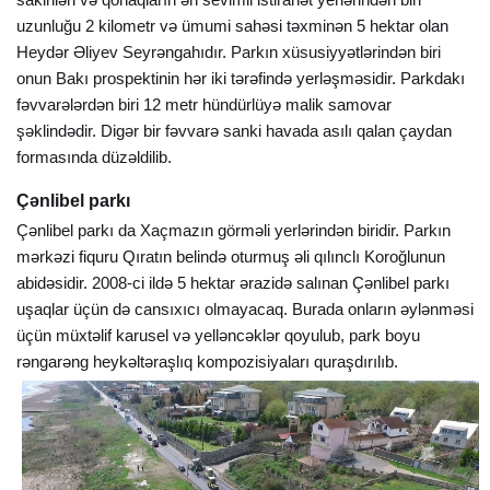
uzunluğu 2 kilometr və ümumi sahəsi təxminən 5 hektar olan
Heydər Əliyev Seyrəngahıdır. Parkın xüsusiyyətlərindən biri
onun Bakı prospektinin hər iki tərəfində yerləşməsidir. Parkdakı
fəvvarələrdən biri 12 metr hündürlüyə malik samovar
şəklindədir. Digər bir fəvvarə sanki havada asılı qalan çaydan
formasında düzəldilib.
Çənlibel parkı
Çənlibel parkı da Xaçmazın görməli yerlərindən biridir. Parkın
mərkəzi fiquru Qıratın belində oturmuş əli qılınclı Koroğlunun
abidəsidir. 2008-ci ildə 5 hektar ərazidə salınan Çənlibel parkı
uşaqlar üçün də cansıxıcı olmayacaq. Burada onların əylənməsi
üçün müxtəlif karusel və yelləncəklər qoyulub, park boyu
rəngarəng heykəltəraşlıq kompozisiyaları quraşdırılıb.