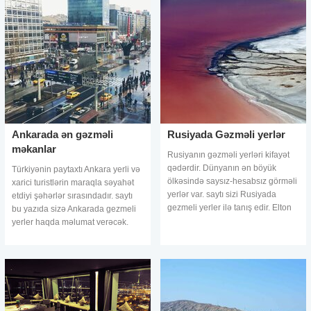
Ankarada ən gəzməli
Rusiyada Gəzməli yerlər
məkanlar
Rusiyanın gəzməli yerləri kifayət
qədərdir. Dünyanın ən böyük
Türkiyənin paytaxtı Ankara yerli və
ölkəsində saysız-hesabsız görməli
xarici turistlərin maraqla səyahət
yerlər var. saytı sizi Rusiyada
etdiyi şəhərlər sırasındadır. saytı
gezmeli yerler ilə tanış edir. Elton
bu yazıda sizə Ankarada gezmeli
gölü, Volqoqrad. Qar kimi ağ duz
yerler haqda məlumat verəcək.
halqası ilə əhatə olunmu
Hamamönü. Altındağ Bələdiyyəsi
tərəfindən bərpa edilərə