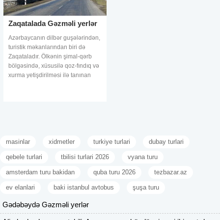
Zaqatalada Gəzməli yerlər
Azərbaycanın dilbər guşələrindən,
turistik məkanlarından biri də
Zaqataladır. Ölkənin şimal-qərb
bölgəsində, xüsusilə qoz-fındıq və
xurma yetişdirilməsi ilə tanınan
Zaqatalada müxtəlif çeşidli maraqlı
ənənəvi təamları dad
masinlar
xidmetler
turkiye turlari
dubay turlari
qebele turlari
tbilisi turlari 2026
vyana turu
amsterdam turu bakidan
quba turu 2026
tezbazar.az
ev elanlari
baki istanbul avtobus
şuşa turu
Gədəbəydə Gəzməli yerlər