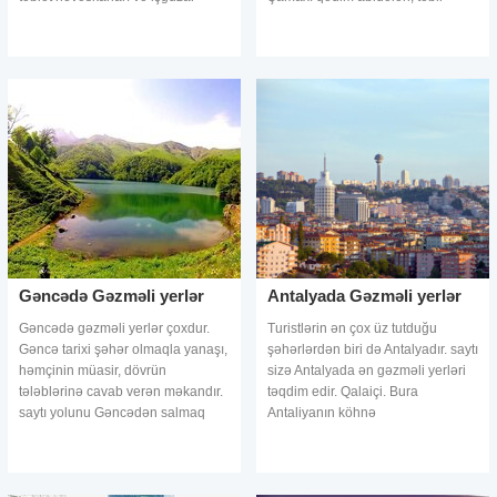
səyahət edənlər Bakının tarix və
parkları və astronomiya mərkəzləri
müasirliyi birləşdirən unikal məkan
ilə insanların marağın
olmasında
Gəncədə Gəzməli yerlər
Antalyada Gəzməli yerlər
Gəncədə gəzməli yerlər çoxdur.
Turistlərin ən çox üz tutduğu
Gəncə tarixi şəhər olmaqla yanaşı,
şəhərlərdən biri də Antalyadır. saytı
həmçinin müasir, dövrün
sizə Antalyada ən gəzməli yerləri
tələblərinə cavab verən məkandır.
təqdim edir. Qalaiçi. Bura
saytı yolunu Gəncədən salmaq
Antaliyanın köhnə
istəsəyənlər üçün virtual səyahət
mərkəzlərindəndir. Qalaiçinə
proqramı hazırlayıb. Gəncədə
Antalya mərkəzinin incisi də
gəzməl
deyirlər. "Antaly