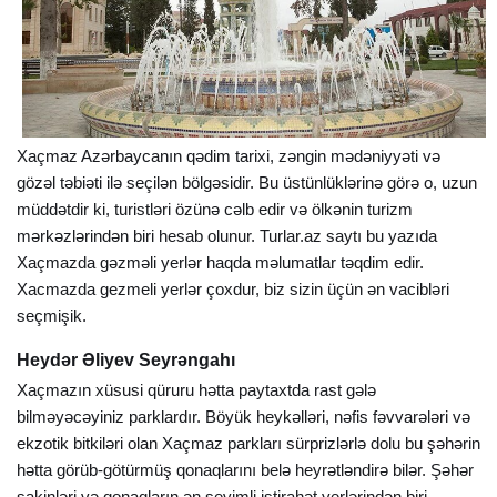
Xaçmaz Azərbaycanın qədim tarixi, zəngin mədəniyyəti və
gözəl təbiəti ilə seçilən bölgəsidir. Bu üstünlüklərinə görə o, uzun
müddətdir ki, turistləri özünə cəlb edir və ölkənin turizm
mərkəzlərindən biri hesab olunur.
Turlar
.az saytı bu yazıda
Xaçmazda gəzməli yerlər haqda məlumatlar təqdim edir.
Xacmazda gezmeli yerlər çoxdur, biz sizin üçün ən vacibləri
seçmişik.
Heydər Əliyev Seyrəngahı
Xaçmazın xüsusi qüruru hətta paytaxtda rast gələ
bilməyəcəyiniz parklardır. Böyük heykəlləri, nəfis fəvvarələri və
ekzotik bitkiləri olan Xaçmaz parkları sürprizlərlə dolu bu şəhərin
hətta görüb-götürmüş qonaqlarını belə heyrətləndirə bilər. Şəhər
sakinləri və qonaqların ən sevimli istirahət yerlərindən biri