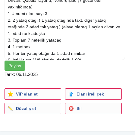
Ünvan:
Qəbələ
rayonu, Nohurqışlaq (7 gözəl otel
yaxınlığında)
1.Umumi otaq sayı 3
2. 2 yataq otağı ( 1 yataq otağında taxt, digər yataq
otağında 2 ədəd tək yataq ) (əlavə olaraq 1 açılan divan və
1 ədəd raskladuşka.
3. Toplam 7 nəfərlik yatacaq
4. 1 mətbəx
5. Hər bir yataq otağında 1 ədəd minibar
6. İsti Hovuz (4*8 ölçüdə, dərinlik 1.60)
Paylaş
7. 2 Sanuzel ( Hər bir yataq otağında mövcuddur)
8. Dağ mənzərəli Terras
Tarix: 06.11.2025
9. Musiqi sistemi (Aux, Bluetooth)
10. 2 ədəd TV
11. Kino proyektor (Terrasda)
ViP elan et
Elanı irəli çək
12. Manqal, Samovar, Sac
Düzəliş et
Sil