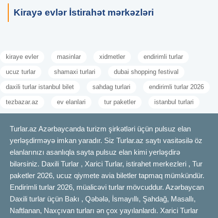
Kirayə evlər İstirahət mərkəzləri
kiraye evler
masinlar
xidmetler
endirimli turlar
ucuz turlar
shamaxi turlari
dubai shopping festival
daxili turlar istanbul bilet
sahdag turlari
endirimli turlar 2026
tezbazar.az
ev elanlari
tur paketler
istanbul turlari
Turlar.az Azərbaycanda turizm şirkətləri üçün pulsuz elan
yerləşdirməyə imkan yaradır. Siz Turlar.az saytı vasitəsilə öz
elanlarınızı asanlıqla sayta pulsuz elan kimi yerləşdirə
bilərsiniz. Daxili Turlar , Xarici Turlar, istirahet merkezleri , Tur
paketler 2026, ucuz qiymete avia biletler tapmaq mümkündür.
Endirimli turlar 2026, müalicəvi turlar mövcuddur. Azərbaycan
Daxili turlar üçün Bakı , Qəbələ, İsmayıllı, Şahdağ, Masallı,
Naftlanan, Naxçıvan turları ən çox yayılanlardı. Xarici Turlar