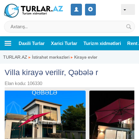
Daxili Turlar
Xarici Turlar
Turizm xidmətləri
Rent 
TURLAR.AZ
▸
İstirahət mərkəzləri
▸
Kirayə evlər
Villa kirayə verilir, Qəbələ r
Elan kodu: 106330