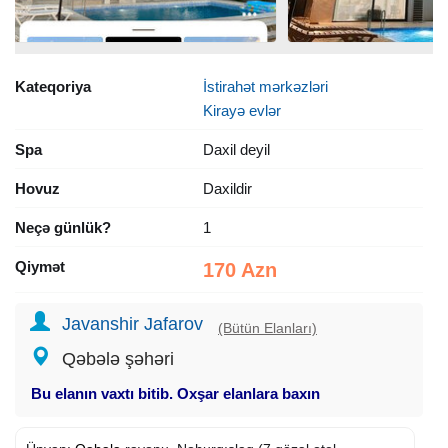
Kateqoriya
İstirahət mərkəzləri
Kirayə evlər
Spa
Daxil deyil
Hovuz
Daxildir
Neçə günlük?
1
Qiymət
170 Azn
Javanshir Jafarov
(Bütün Elanları)
Qəbələ şəhəri
Bu elanın vaxtı bitib. Oxşar elanlara baxın