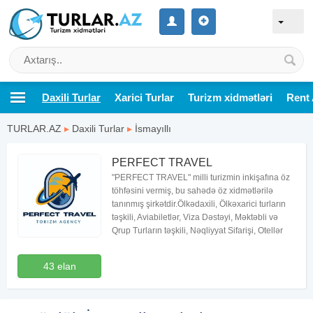
Daxili Turlar
Xarici Turlar
Turizm xidmətləri
Rent 
TURLAR.AZ
▸
Daxili Turlar
▸
İsmayıllı
PERFECT TRAVEL
"PERFECT TRAVEL" milli turizmin inkişafına öz
töhfəsini vermiş, bu sahədə öz xidmətlərilə
tanınmış şirkətdir.Ölkədaxili, Ölkəxarici turların
təşkili, Aviabiletlər, Viza Dəstəyi, Məktəbli və
Qrup Turların təşkili, Nəqliyyat Sifarişi, Otellər
43 elan