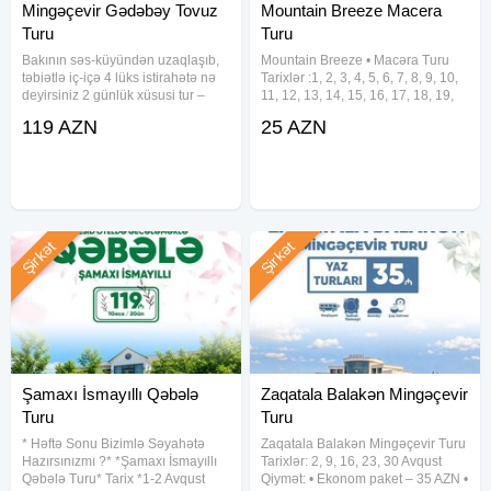
Mingəçevir Gədəbəy Tovuz
Mountain Breeze Macera
Turu
Turu
Bakının səs-küyündən uzaqlaşıb,
Mountain Breeze • Macəra Turu
təbiətlə iç-içə 4 lüks istirahətə nə
Tarixlər :1, 2, 3, 4, 5, 6, 7, 8, 9, 10,
deyirsiniz 2 günlük xüsusi tur –
11, 12, 13, 14, 15, 16, 17, 18, 19,
Mingəçevir , Gədəbəy, Tovuz sizi
20, 21, 22, 23, 24, 25, 26, 27, 28,
119 AZN
25 AZN
gözləyir! Seçim sizin, xidməti bizə
29, 30, 31 Avqust Qiymət: Ekonom
həvalə edin! Tarixlər: 1-2 Avqust
Paket – 25 AZN Standart Paket –
29
Şirkət
Şirkət
Şamaxı İsmayıllı Qəbələ
Zaqatala Balakən Mingəçevir
Turu
Turu
* Həftə Sonu Bizimlə Səyahətə
Zaqatala Balakən Mingəçevir Turu
Hazırsınızmı ?* *Şamaxı İsmayıllı
Tarixlər: 2, 9, 16, 23, 30 Avqust
Qəbələ Turu* Tarix *1-2 Avqust
Qiymət: • Ekonom paket – 35 AZN •