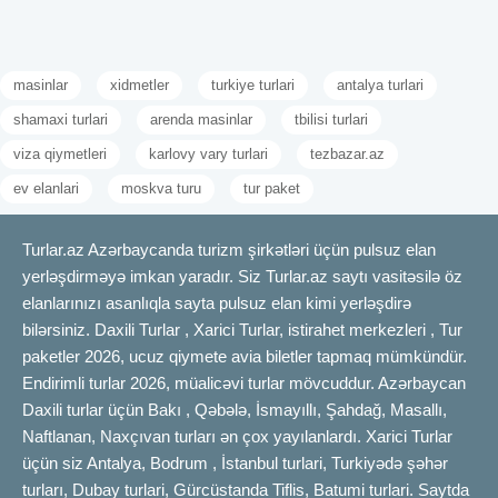
masinlar
xidmetler
turkiye turlari
antalya turlari
shamaxi turlari
arenda masinlar
tbilisi turlari
viza qiymetleri
karlovy vary turlari
tezbazar.az
ev elanlari
moskva turu
tur paket
Turlar.az Azərbaycanda turizm şirkətləri üçün pulsuz elan
yerləşdirməyə imkan yaradır. Siz Turlar.az saytı vasitəsilə öz
elanlarınızı asanlıqla sayta pulsuz elan kimi yerləşdirə
bilərsiniz. Daxili Turlar , Xarici Turlar, istirahet merkezleri , Tur
paketler 2026, ucuz qiymete avia biletler tapmaq mümkündür.
Endirimli turlar 2026, müalicəvi turlar mövcuddur. Azərbaycan
Daxili turlar üçün Bakı , Qəbələ, İsmayıllı, Şahdağ, Masallı,
Naftlanan, Naxçıvan turları ən çox yayılanlardı. Xarici Turlar
üçün siz Antalya, Bodrum , İstanbul turlari, Turkiyədə şəhər
turları, Dubay turlari, Gürcüstanda Tiflis, Batumi turlari. Saytda