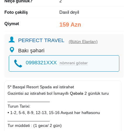
Neçə günlük?
2
Foto çəkiliş
Daxil deyil
Qiymət
159 Azn
PERFECT TRAVEL
(Bütün Elanları)
Bakı şəhəri
0998321XXX
nömrəni göstər
5* Basqal Resort Spada əsl istirahət
Gəzintisi az istirahəti bol İsmayıllı
Qəbələ
2 günlük turu
__________________
Turun Tarixi:
• 1-2, 5-6, 8-9, 12-13, 15-16 Avqust hər həftəsonu
__________________
Tur müddəti : (1 gecə/ 2 gün)