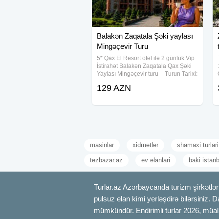
Balakən Zaqatala Şəki yaylası
Mingəçevir Turu
5* Qax El Resort otel ilə 2 günlük Vip
İstirahət Balakən Zaqatala Qax Şəki
Yaylası Mingəçevir turu _ Turun Tarixi:
• Həftəiçi: • Həftəsonu • 4-5 iyul • 8-9
129 AZN
iyul • 11-12 iyul • 15-16 iyul • 18-19
iyul •
masinlar
xidmetler
shamaxi turlari
tezbazar.az
ev elanlari
baki istan
Turlar.az Azərbaycanda turizm şirkətləri
pulsuz elan kimi yerləşdirə bilərsiniz. D
mümkündür. Endirimli turlar 2026, müali