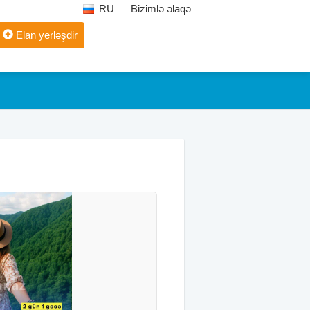
RU
Bizimlə əlaqə
Elan yerləşdir