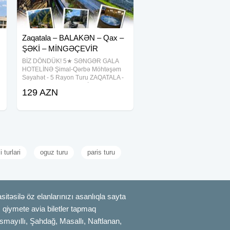
Zaqatala – BALAKƏN – Qax –
ŞƏKİ – MİNGƏÇEVİR
BİZ DÖNDÜK! 5★ SƏNGƏR GALA
HOTELİNƏ Şimal-Qərbə Möhtəşəm
Səyahət - 5 Rayon Turu ZAQATALA -
BALAKƏN - QAX - ŞƏKİ -
129 AZN
MİNGƏÇEVİR 129 AZN - (1 gecə / 2
gün) Ə : HƏFTƏ İÇİ 15-16 İyuL 22-23
İyuL 29-30 İyuL OTEL: ☞ SƏNGƏR
GALA
 turlari
oguz turu
paris turu
itəsilə öz elanlarınızı asanlıqla sayta
uz qiymete avia biletler tapmaq
smayıllı, Şahdağ, Masallı, Naftlanan,