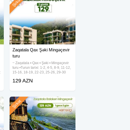
Şirkət
Zaqatala Qax Şəki Mingəçevir
turu
~ Zaqatala • Qax • Şəki • Mingəçevir
turu •Turun tarixi: 1-2, 4-5, 8-9, 11-12,
:
15-16, 18-19, 22-23, 25-26, 29-30
Avqust •Turun qiyməti: 129 azn (1
129 AZN
nəfər üçün) ✓Qiymətə daxildir: •VIP
nəqliyyat xidməti •Hoteldə
Şirkət