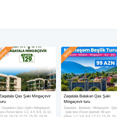
i
məyi
irkət
Şirkət
Zaqatala Qax Şəki Mingəçevir
Zaqatala Balakən Qax Şəki
turu
Mingəçevir turu
~ Zaqatala • Qax • Şəki • Mingəçevir
Zaqatala - Balakən - Mingəçevir - Qa
turu •Turun tarixi: 1-2, 4-5, 8-9, 11-12,
- Şəki turu •Turun qiyməti: 99 azn
15-16, 18-19, 22-23, 25-26, 29-30
•Tarix: 1-2, 5-6, 8-9, 12-13, 15-16, 19-