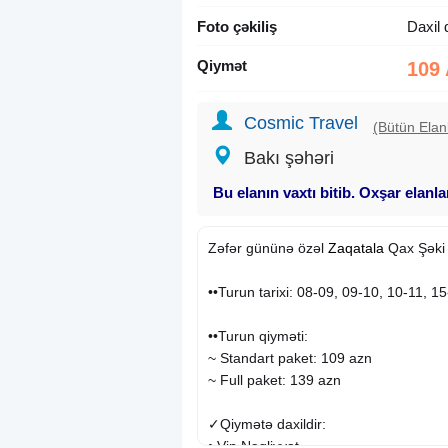
Foto çəkiliş
Daxil 
Qiymət
109
Cosmic Travel
(Bütün Elanl
Bakı şəhəri
Bu elanın vaxtı bitib. Oxşar elanl
Zəfər gününə özəl
Zaqatala
Qax Şək
••Turun tarixi: 08-09, 09-10, 10-11, 
••Turun qiyməti:
~ Standart paket: 109 azn
~ Full paket: 139 azn
✓Qiymətə daxildir:
• Vip Nəqliyyat