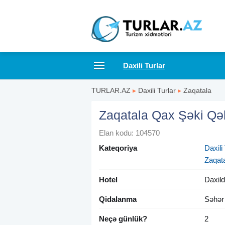
Daxili Turlar
TURLAR.AZ
▸
Daxili Turlar
▸
Zaqatala
Zaqatala Qax Şəki Qə
Elan kodu: 104570
Kateqoriya
Daxili 
Zaqat
Hotel
Daxild
Qidalanma
Səhər
Neçə günlük?
2