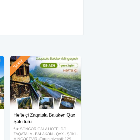
Şirkət
Həftəiçi Zaqatala Balakən Qax
Şəki turu
x
5★ SƏNGƏR GALA HOTELDƏ
ZAQATALA - BALAKƏN - QAX - ŞƏKİ -
MİNGƏÇEVİR •Turun qiyməti: 129