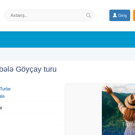
Giriş
bələ Göyçay turu
Turlar
ala
ir