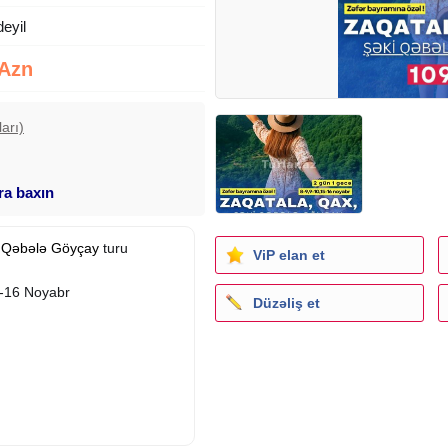
deyil
 Azn
arı)
ara baxın
i
Qəbələ
Göyçay
turu
ViP elan et
15-16 Noyabr
Düzəliş et