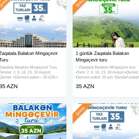
irkət
Şirkət
Zaqatala Balakən Mingəçevir
1 günlük Zaqatala Balakən
Turu
Mingəçevir turu
Zaqatala Balakən Mingəçevir Turu
~ Zaqatala Balakən Mingəçevir turu
Tarixlər: 2, 9, 16, 23, 30 Avqust
•Tarix: 2, 9, 16, 23, 30 Avqust •Qiymət:
Qiymət: • Ekonom paket – 35 AZN •
Ekonom paket: 35 azn Standart paket
Standart paket – 40 AZN(səhər
40 azn ✓Qiymətə daxildir: • Nəqliyyat
35 AZN
35 AZN
yeməyi daxil) Qiymətə daxildir: •
xidməti • Səhər yeməyi(st paketdə) •
Komfortlu nəqliyyat • Ekskursiyalar •
Çay süfrəsi •
Şirkət