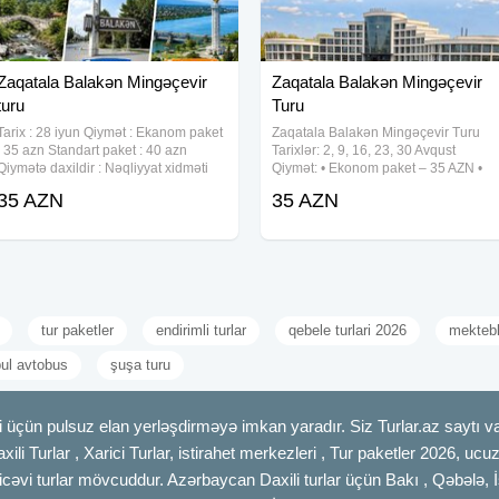
Zaqatala Balakən Mingəçevir
Zaqatala Balakən Mingəçevir
turu
Turu
Tarix : 28 iyun Qiymət : Ekanom paket
Zaqatala Balakən Mingəçevir Turu
: 35 azn Standart paket : 40 azn
Tarixlər: 2, 9, 16, 23, 30 Avqust
Qiymətə daxildir : Nəqliyyat xidməti
Qiymət: • Ekonom paket – 35 AZN •
Ekskursiyalar Səhər yeməyi ( standart
Standart paket – 40 AZN(səhər
35 AZN
35 AZN
paketdə) Çay sufrəsi Tur rəhbəri
yeməyi daxil) Qiymətə daxildir: •
Yolboyu əyləncəli oyunlar və
Komfortlu nəqliyyat • Ekskursiyalar •
tur paketler
endirimli turlar
qebele turlari 2026
mektebli
bul avtobus
şuşa turu
 üçün pulsuz elan yerləşdirməyə imkan yaradır. Siz Turlar.az saytı vas
axili Turlar , Xarici Turlar, istirahet merkezleri , Tur paketler 2026, uc
cəvi turlar mövcuddur. Azərbaycan Daxili turlar üçün Bakı , Qəbələ, İ