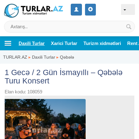
Daxili Turlar
Xarici Turlar
Turizm xidmətləri
Rent 
TURLAR.AZ
▸
Daxili Turlar
▸
Qəbələ
1 Gecə / 2 Gün İsmayıllı – Qəbələ
Turu Konsert
Elan kodu: 108059