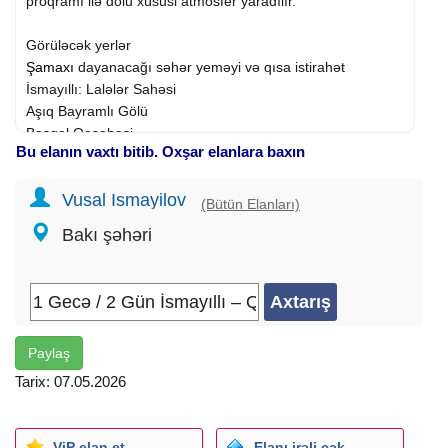
proqramı ilə dolu xüsusi atmosfer yaradılır.
Görüləcək yerlər
Şamaxı
dayanacağı səhər yeməyi və qısa istirahət
İsmayıllı: Lalələr Sahəsi
Aşıq Bayramlı Gölü
Basqal Qəsəbəsi
Bu elanın vaxtı bitib. Oxşar elanlara baxın
Laza kəndi çay süfrəsi
Alban Kilsəsi
Vusal Ismayilov
(Bütün Elanları)
Tur daxilində olan
xidmətlər
Bakı şəhəri
Komfortlu nəqliyyat
Oteldə gecələmə
2 dəfə Səhər və 1 dəfə axşam yeməyi
Canlı musiqi və DJ proqramı
Oyunlar və hədiyyələr
Çay süfrəsi
Paylaş
Ekskursiyalar və tur rəhbəri
Tarix: 07.05.2026
Kimlər üçün uyğundur?
Rahat istirahət axtaranlar
ViP elan et
Elanı irəli çək