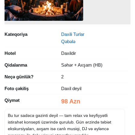
Kateqoriya
Daxili Turlar
Qəbələ
Hotel
Daxildir
Qidalanma
Səhər + Axşam (HB)
Neçə günlük?
2
Foto çəkiliş
Daxil deyil
Qiymət
98 Azn
Bu tur sadəcə gəzinti deyil — tam relax və keyfiyyətli
istirahət konsepti üzərində qurulub. Gün ərzində təbiət
ekskursiyaları, axşam isə canlı musiqi, DJ və əyləncə