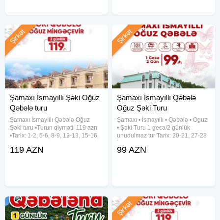
Şirkət
Şirkət
Şamaxı İsmayıllı Şəki Oğuz
Şamaxı İsmayıllı Qəbələ
Qəbələ turu
Oğuz Şəki Turu
Şamaxı İsmayıllı Qəbələ Oğuz
Şamaxı • İsmayıllı • Qəbələ • Oguz
Şəki turu •Turun qiyməti: 119 azn
• Şəki Turu 1 gecə/2 günlük
•Tarix: 1-2, 5-6, 8-9, 12-13, 15-16,
unudulmaz tur Tarix: 20-21, 27-28
19-20, 22-23, 26-27, 29-30 Avqust
İyun Növbəti ay: 4-5, 11-12, 18-19,
119 AZN
99 AZN
✓Qiymətə daxildir: - Komfortlu
25-26 İyul Turun Qiyməti: 89
nəqliyyat - Yeddi gözəl hotel
azn(Qəbələ Buta Hoteldə
(Qəbələ) - Hotel
gecələməklə) 109
Şirkət