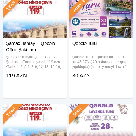
Agentlik
Şirkət
Şamaxı İsmayıllı Qəbələ
Qəbələ Turu
Oğuz Şəki turu
Şamaxı İsmayıllı Qəbələ Oğuz
Qəbələ Turu 1 günlük tur - Fərdi
Şəki turu •Turun qiyməti: 119 azn
tur 45 AZN ( 20 nəfərə qədər qrup
•Tarix: 1-2, 5-6, 8-9, 12-13, 15-16,
yığıldıqda) (səhər yemeyi daxil) 1
19-20, 22-23, 26-27, 29-30 Avqust
günlük tur - Fərdi tur 65 AZN (20
119 AZN
30 AZN
✓Qiymətə daxildir: - Komfortlu
nəfərə qədər qrup yığıldıqda)
nəqliyyat - Yeddi gözəl hotel
(səhər və nahar yemeyi daxil) 1
(Qəbələ) - Hotel
günlük tur -
Şirkət
Şirkət