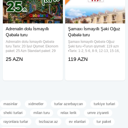
Adrenalin dolu İsmayıllı
Şamaxı İsmayıllı Şəki Oğuz
Qəbələ turu
Qəbələ turu
Adrenalin dolu İsmayıllı Qəbələ
Şamaxı İsmayıllı Qəbələ Oğuz
turu Tarix: 20 İyul Qiymət: Ekonom
Şəki turu •Turun qiyməti: 119 azn
paket: 25 Azn Standart paket: 29
•Tarix: 1-2, 5-6, 8-9, 12-13, 15-16,
Azn Qiymətə daxildir: Nəqliyyat
19-20, 22-23, 26-27, 29-30 Avqust
25 AZN
119 AZN
xidməti Ekskursiyalar Səhər
✓Qiymətə daxildir: - Komfortlu
yeməyi (standart paketdə) Axşam
nəqliyyat - Yeddi gözəl hotel
(Qəbələ) - Hotel
masinlar
xidmetler
turlar azerbaycan
turkiye turlari
sheki turlari
milan turu
relax lerik
umre ziyareti
rayonlara turlar
tezbazar.az
ev elanlari
tur paket