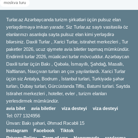
moskva turu
Turlar.az Azərbaycanda turizm şirkətləri üçün pulsuz elan
yerləşdirməyə imkan yaradır. Siz Turlar.az saytı vasitəsilə öz
elanlarınızı asanlıqla sayta pulsuz elan kimi yerləşdirə
bilərsiniz. Daxili Turlar , Xarici Turlar, istirahet merkezleri , Tur
paketler 2026, ucuz qiymete avia biletler tapmaq mümkündür.
Endirimli turlar 2026, müalicəvi turlar mövcuddur. Azərbaycan
Daxili turlar üçün Bakı , Qəbələ, İsmayıllı, Şahdağ, Masallı,
Naftlanan, Naxçıvan turları ən çox yayılanlardı. Xarici Turlar
üçün siz Antalya, Bodrum , İstanbul turlari, Turkiyədə şəhər
turları, Dubay turlari, Gürcüstanda Tiflis, Batumi turlari. Saytda
Istirahet merkezleri , hoteller, evler , turizm elanları
yerlesdirmek mümkündür.
avia bilet
avia biletler
viza desteyi
viza desteyi
Tel: 077 1324956
Ünvan: Bakı şəhəri, Əhməd Rəcəbli 15
Instagram
Facebook
Tiktok
Privacy Policy
Term of use
Haqqımızda
razılaşma