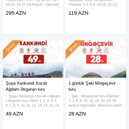
20-21, 26-27-28 Avqust ✓Qiymətə
•Tarixlər: 1-2, 8-9, 15-16, 22-23,
daxildir: - 2 gecə Marxal Resort &
29-30 Avqust •Qiymət: 119 azn
295 AZN
119 AZN
Spa-da gecələmə - 3 dəfə səhər
✓Tur paketinə daxildir: - Rahat vip
yeməyi - Vip nəqliyyat ( Neoplan
nəqliyyat - 4* "Suyun səsi"
48 nəfərlik) - Spa
hotelində
Şirkət
Şirkət
Şuşa Xankəndi Xocalı
1 günlük Şəki Mingəçevir
Ağdam Əsgəran turu
turu
~ Şuşa• Xankəndi • Xocalı • Ağdam
~ Şəki - Mingəçevir turu •Tarixlər:
• Əsgəran turu •Tarix: 1, 2, 3, 4, 5,
1, 2, 8, 9, 15, 16, 22, 23, 29, 30
6, 7, 8, 9, 10, 11, 12, 13, 14, 15, 16,
Avqust •Qiymətlər: •Ekonom paket
17, 18, 19, 20, 21, 22, 23, 24, 25,
- 28 azn •Standart paket - 32 azn
49 AZN
28 AZN
26, 27, 28, 29, 30, 31 Avqust
✓Qiymətə daxildir: •Komfortlu
•Qiymət: Ekonom paket: 49 azn
nəqliyyat •Maraqlı ekskursiyalar
Standart
•Səhər yeməyi