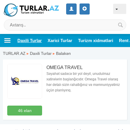
Daxili Turlar
Xarici Turlar
Turizm xidmətləri
Rent 
TURLAR.AZ
▸
Daxili Turlar
▸
Balakən
OMEGA TRAVEL
Səyahət sadəcə bir yol deyil, unudulmaz
xatirələrin başlanğıcıdır. Omega Travel olaraq
hər detalı sizin rahatlığınız və məmnuniyyətiniz
üçün planlıyırıq.
46 elan