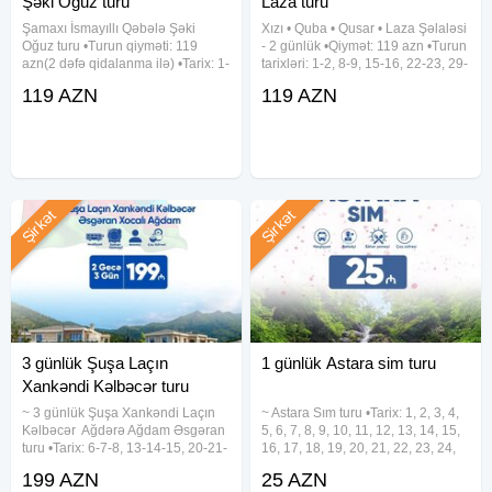
Şəki Oğuz turu
Laza turu
✓Qeyd:
Şamaxı İsmayıllı Qəbələ Şəki
Xızı • Quba • Qusar • Laza Şəlaləsi
- Qiymət 2 nəfərlik otaqda 1 nəfər üçün nəzərdə tutulub.
Oğuz turu •Turun qiyməti: 119
- 2 günlük •Qiymət: 119 azn •Turun
- Tur müddətində nəqliyyatda spirtli içki istifadə etmək qəti
azn(2 dəfə qidalanma ilə) •Tarix: 1-
tarixləri: 1-2, 8-9, 15-16, 22-23, 29-
2, 8-9, 15-16, 22-23, 29-30 Avqust
30 Avqust ✓Tur proqramı: ~ 1-ci
qadağandır.
119 AZN
119 AZN
✓Qiymətə daxildir: • Komfortlu
gün Xızı - Altıağac (giriş: 5 azn) -
- Hava şəraitini nəzərə alaraq dəyişək geyim və ayaqqabı
nəqliyyat • 1 gecə oteldə
Mikayıl Müşfiqin Ev Muzeyi - 4★
gecələmək • Zəngəzur
götürməyiniz tövsiyə olunur.
- Tura 2 gün qalmış ödəniş qeydiyyat ləğv olunmur.
Şirkət
Şirkət
3 günlük Şuşa Laçın
1 günlük Astara sim turu
Xankəndi Kəlbəcər turu
~ 3 günlük Şuşa ︎Xankəndi ︎Laçın
~ Astara Sım turu •Tarix: 1, 2, 3, 4,
︎Kəlbəcər ︎ Ağdərə Ağdam ︎Əsgəran
5, 6, 7, 8, 9, 10, 11, 12, 13, 14, 15,
turu •Tarix: 6-7-8, 13-14-15, 20-21-
16, 17, 18, 19, 20, 21, 22, 23, 24,
22, 27-28-29 Avqust •Qiymət: 199
25, 26, 27, 28, 29, 30, 31 Avqust
199 AZN
25 AZN
azn ✓Qiymətə daxildir: •Portal
•Qiymət: •Ekonom Paket: 25 azn