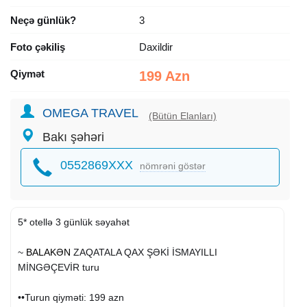
Neçə günlük?
3
Foto çəkiliş
Daxildir
Qiymət
199 Azn
OMEGA TRAVEL
(Bütün Elanları)
Bakı şəhəri
0552869XXX
nömrəni göstər
5* otellə 3 günlük səyahət
~
BALAKƏN
ZAQATALA QAX ŞƏKİ İSMAYILLI
MİNGƏÇEVİR turu
••Turun qiyməti: 199 azn