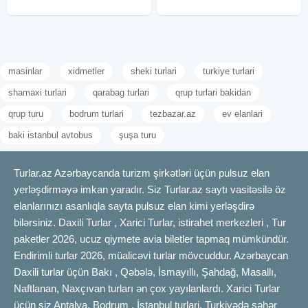
masinlar
xidmetler
sheki turlari
turkiye turlari
shamaxi turlari
qarabag turlari
qrup turlari bakidan
qrup turu
bodrum turlari
tezbazar.az
ev elanlari
baki istanbul avtobus
şuşa turu
Turlar.az Azərbaycanda turizm şirkətləri üçün pulsuz elan
yerləşdirməyə imkan yaradır. Siz Turlar.az saytı vasitəsilə öz
elanlarınızı asanlıqla sayta pulsuz elan kimi yerləşdirə
bilərsiniz. Daxili Turlar , Xarici Turlar, istirahet merkezleri , Tur
paketler 2026, ucuz qiymete avia biletler tapmaq mümkündür.
Endirimli turlar 2026, müalicəvi turlar mövcuddur. Azərbaycan
Daxili turlar üçün Bakı , Qəbələ, İsmayıllı, Şahdağ, Masallı,
Naftlanan, Naxçıvan turları ən çox yayılanlardı. Xarici Turlar
üçün siz Antalya, Bodrum , İstanbul turlari, Turkiyədə şəhər