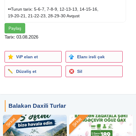
••Turun tarix: 5-6-7, 7-8-9, 12-13-13, 14-15-16,
19-20-21, 21-22-23, 28-29-30 Avqust
Paylaş
✓Qiymətə daxildir:
- Vip nəqliyyat
Tarix: 03.08.2026
- Tur rəhbəri
- Yolboyu əyləncəli oyunlar
- 2 gecə 5* Qax El resort oteldə gecələmək
ViP elan et
Elanı irəli çək
- 3 dəfə səhər yeməyi
✓Hotel daxili
xidmətlər
: Sauna və spa xidmətləri, qapalı
Düzəliş et
Sil
hovuz, bilyard, mafiya loto oyunu, diskoteka
- Kollektiv fotosessiya
✓Gəzintilər:
~ İsmayıllı:
Balakən Daxili Turlar
- Aşıqbayramlı gölü (+ 2 azn)
- Günəbaxan tarlası (+2 azn)
Şirkət
Şirkət
~ Şəki:
- Şəki gəzintisi sərbəst