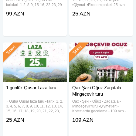
tarixləri: 1-2, 8-9, 15-16, 22-23, 29-
•Qiymət: •Ekonom paket: 25 azn
30 Avqust •Qiymət: - Səhər
•Standart paket: 29 azn ✓Qiymətə
99 AZN
25 AZN
yeməksiz: 99 azn - Səhər yeməyi
daxildir: •Nəqliyyat xidməti
ilə: 110 azn - Full paket: 135 azn
•Ekskursiyalar •Səhər
✓Full paketə daxildir: - Səhər
yeməyi(standart
Şirkət
Şirkət
1 günlük Qusar Laza turu
Qax Şəki Oğuz Zaqatala
Mingəçevir turu
~ Quba Qusar laza turu •Tarix: 1, 2,
Qax - Şəki - Oğuz - Zaqatala -
3, 4, 5, 6, 7, 8, 9, 10, 11, 12, 13, 14,
Mingəçevir turu •Qiymətlər: -
15, 16, 17, 18, 19, 20, 21, 22, 23,
Koteclərdə gecələmə - 109 azn -
24, 25, 26, 27, 28, 29, 30, 31
Hotel binasında gecələmə - 119
25 AZN
109 AZN
Avqust Qiymət: •Ekonom paket: 25
azn •Tarix: 1-2, 8-9, 15-16, 22-23,
azn •Standart paket: 29 azn
29-39 Avqust ✓Tura daxildir: -
✓Qiymətə
Komfortlu vip nəqliyyat -