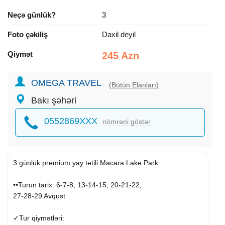
Neçə günlük?
3
Foto çəkiliş
Daxil deyil
Qiymət
245 Azn
OMEGA TRAVEL
(Bütün Elanları)
Bakı şəhəri
0552869XXX
nömrəni göstər
3 günlük premium yay tətili Macara Lake Park
••Turun tarix: 6-7-8, 13-14-15, 20-21-22,
27-28-29 Avqust
✓Tur qiymətləri: