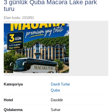
3 günlük Quba Macəra Lake park
turu
Elan kodu: 101891
Kateqoriya
Daxili Turlar
Quba
Hotel
Daxildir
Qidalanma
Səhər