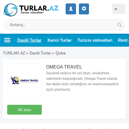
Daxili Turlar
Xarici Turlar
Turizm xidmətləri
Rent 
TURLAR.AZ
▸
Daxili Turlar
▸
Quba
OMEGA TRAVEL
Səyahət sadəcə bir yol deyil, unudulmaz
xatirələrin başlanğıcıdır. Omega Travel olaraq
hər detalı sizin rahatlığınız və məmnuniyyətiniz
üçün planlıyırıq.
46 elan