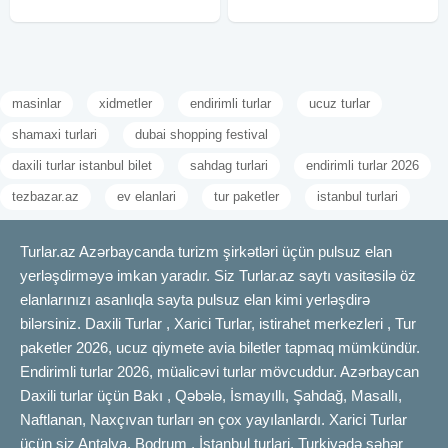
masinlar
xidmetler
endirimli turlar
ucuz turlar
shamaxi turlari
dubai shopping festival
daxili turlar istanbul bilet
sahdag turlari
endirimli turlar 2026
tezbazar.az
ev elanlari
tur paketler
istanbul turlari
Turlar.az Azərbaycanda turizm şirkətləri üçün pulsuz elan
yerləşdirməyə imkan yaradır. Siz Turlar.az saytı vasitəsilə öz
elanlarınızı asanlıqla sayta pulsuz elan kimi yerləşdirə
bilərsiniz. Daxili Turlar , Xarici Turlar, istirahet merkezleri , Tur
paketler 2026, ucuz qiymete avia biletler tapmaq mümkündür.
Endirimli turlar 2026, müalicəvi turlar mövcuddur. Azərbaycan
Daxili turlar üçün Bakı , Qəbələ, İsmayıllı, Şahdağ, Masallı,
Naftlanan, Naxçıvan turları ən çox yayılanlardı. Xarici Turlar
üçün siz Antalya, Bodrum , İstanbul turlari, Turkiyədə şəhər