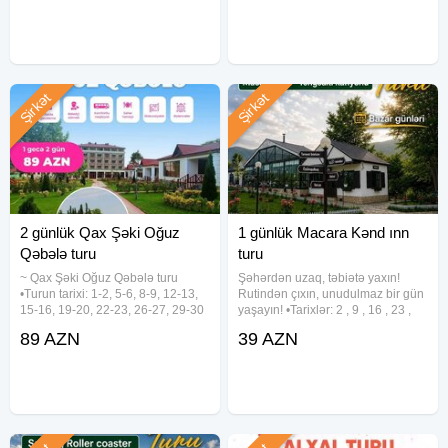
✓Tur qaydaları:
nəqliyyat • 1 gecə oteldə
nəqliyyat - Yeddi gözəl hotel
gecələmək • Zəngəzur
(Qəbələ) - Hotel
- Ailəvi istirahət konsepti qorunur.
- Yüksək səslə musiqi qadağandır.
& Qeyri-etik davranışlara icazə verilmir.
2 nəfərdən çox oğlan qrupları qəbul edilmir.
Şirkət
Şirkət
2 günlük Qax Şəki Oğuz
1 günlük Macara Kənd ınn
Qəbələ turu
turu
~ Qax Şəki Oğuz Qəbələ turu
Şəhərdən uzaq, təbiətə yaxın!
•Turun tarixi: 1-2, 5-6, 8-9, 12-13,
Rutindən çıxın, unudulmaz bir gün
15-16, 19-20, 22-23, 26-27, 29-30
yaşayın! •Tarixlər: 2 , 9 , 16 , 23 ,
Avqust •Turun qiyməti: - Həftəiçi:
30 Avqust •Qiymət: 39 azn ✓Tur
89 AZN
39 AZN
89 azn - Həftəsonu: 99 azn -
proqramı: • Kand Inn - kənd
Kotecdə gecələmə: 109 azn
məhsullarından hazırlanmış
✓Qiymətə
orqanik səhər yeməyi və kənd