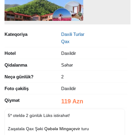
Kateqoriya
Daxili Turlar
Qax
Hotel
Daxildir
Qidalanma
Səhər
Neçə günlük?
2
Foto çəkiliş
Daxildir
Qiymət
119 Azn
5* oteldə 2 günlük Lüks istirahət!
Zaqatala Qax Şəki
Qəbələ
Mingəçevir
turu