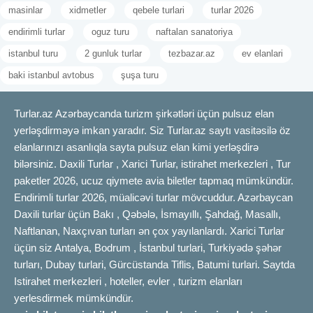
masinlar
xidmetler
qebele turlari
turlar 2026
endirimli turlar
oguz turu
naftalan sanatoriya
istanbul turu
2 gunluk turlar
tezbazar.az
ev elanlari
baki istanbul avtobus
şuşa turu
Turlar.az Azərbaycanda turizm şirkətləri üçün pulsuz elan
yerləşdirməyə imkan yaradır. Siz Turlar.az saytı vasitəsilə öz
elanlarınızı asanlıqla sayta pulsuz elan kimi yerləşdirə
bilərsiniz. Daxili Turlar , Xarici Turlar, istirahet merkezleri , Tur
paketler 2026, ucuz qiymete avia biletler tapmaq mümkündür.
Endirimli turlar 2026, müalicəvi turlar mövcuddur. Azərbaycan
Daxili turlar üçün Bakı , Qəbələ, İsmayıllı, Şahdağ, Masallı,
Naftlanan, Naxçıvan turları ən çox yayılanlardı. Xarici Turlar
üçün siz Antalya, Bodrum , İstanbul turlari, Turkiyədə şəhər
turları, Dubay turlari, Gürcüstanda Tiflis, Batumi turlari. Saytda
Istirahet merkezleri , hoteller, evler , turizm elanları
yerlesdirmek mümkündür.