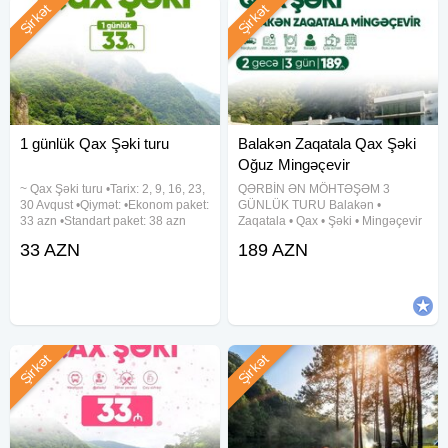
Şirkət
Şirkət
1 günlük Qax Şəki turu
Balakən Zaqatala Qax Şəki
Oğuz Mingəçevir
~ Qax Şəki turu •Tarix: 2, 9, 16, 23,
QƏRBİN ƏN MÖHTƏŞƏM 3
30 Avqust •Qiymət: •Ekonom paket:
GÜNLÜK TURU Balakən •
33 azn •Standart paket: 38 azn
Zaqatala • Qax • Şəki • Mingəçevir
✓Qiymətə daxildir: •Nəqliyyat
• Oğuz Dağ mənzərəsi, hotel
33 AZN
189 AZN
xidməti •Ekskursiyalar •Çay süfrəsi
komfortu və əyləncə dolu səyahət!
•Tur rəhbəri •Yolboyu əyləncəli
Qiymət: 189 AZN Müddət: 2 gecə /
oyunlar
3 gün Tarixlər: 5-6-7 avqust
Şirkət
Şirkət