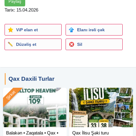
Paylaş
Dağ mənzərəli restoran
Tarix: 15.04.2026
Yoga otağı
Mafiya Loto Oyunu
Diskoteka
ViP elan et
Elanı irəli çək
Canlı musiqi
Gəzintilər
Düzəliş et
Sil
Kollektiv fotosessiya
Gəzintilər
Qəbələ
Tülpan sahəsi ( 7 azn)
Qax Daxili Turlar
Şəki
Xan sarayı ( 2 azn)
Şirkət
Karvansaray
Tacirlər küçəsi
Şirniyyat evi
Qax
Mamirli Şəlaləsi
Balakən • Zaqatala • Qax •
Qax İlisu Şəki turu