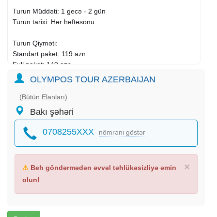
Turun Müddəti: 1 gecə - 2 gün
Turun tarixi: Hər həftəsonu
Turun Qiyməti:
Standart paket: 119 azn
Full paket: 149 azn
OLYMPOS TOUR AZERBAIJAN
Qiymətə daxildir
Vip Nəqliyyat
(Bütün Elanları)
Tur rəhbəri
Bakı şəhəri
Yolboyu əyləncəli oyunlar
Qidalanma:
0708255XXX
nömrəni göstər
Standart paket: 2 dəfə Səhər yeməyi
Full paket: 2 dəfə səhər yeməyi + 2 nahar yemeyi
5* Qax El Resort oteldə gecələmək
×
⚠
Beh göndərmədən əvvəl təhlükəsizliyə əmin
Otelin daxili
xidmətləri
:
olun!
Daxili hovuz
Fitness zalı
Sauna və spa xidmətləri
Uşaq Oyun ərazisi