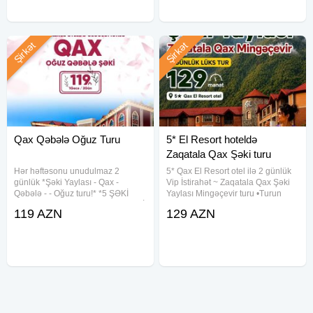
Şirkət
Şirkət
Qax Qəbələ Oğuz Turu
5* El Resort hoteldə
Zaqatala Qax Şəki turu
Hər həftəsonu unudulmaz 2
5* Qax El Resort otel ilə 2 günlük
günlük *Şəki Yaylası - Qax -
Vip İstirahət ~ Zaqatala Qax Şəki
Qəbələ - - Oğuz turu!* *5 ŞƏKİ
Yaylası Mingəçevir turu •Turun
PALACE HOTEL 119 azn* *4 ŞƏKİ
tarixi: 1-2, 5-6, 8-9, 12-13, 15-16,
119 AZN
129 AZN
İSSAM HOTEL 99 azn* Seçimi siz
19-20, 22-23, 26-27, 29-30 Avqust
edin, xidməti bizə həvalə edin!
•Turun qiyməti: - Standart paket:
Tarixlər: *1-2 Avqust* *8-9
129