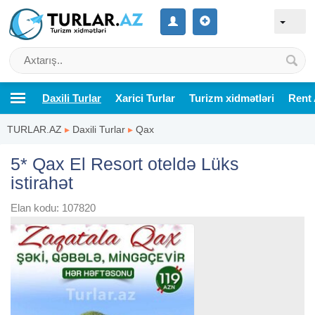
Daxili Turlar
Xarici Turlar
Turizm xidmətləri
Rent 
TURLAR.AZ
▸
Daxili Turlar
▸
Qax
5* Qax El Resort oteldə Lüks
istirahət
Elan kodu: 107820