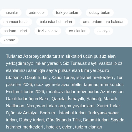
masinlar
xidmetler
turkiye turlari
dubay turlari
shamaxi turlari
baki istanbul turlari
amsterdam turu bakidan
bodrum turlari
tezbazar.az
ev elanlari
alaniya
kamaz
Turlar.az Azərbaycanda turizm şirkətləri üçün pulsuz elan
yerləşdirməyə imkan yaradır. Siz Turlar.az saytı vasitəsilə öz
elanlarınızı asanlıqla sayta pulsuz elan kimi yerləşdirə
bilərsiniz. Daxili Turlar , Xarici Turlar, istirahet merkezleri , Tur
paketler 2026, ucuz qiymete avia biletler tapmaq mümkündür.
Endirimli turlar 2026, müalicəvi turlar mövcuddur. Azərbaycan
Daxili turlar üçün Bakı , Qəbələ, İsmayıllı, Şahdağ, Masallı,
Naftlanan, Naxçıvan turları ən çox yayılanlardı. Xarici Turlar
üçün siz Antalya, Bodrum , İstanbul turlari, Turkiyədə şəhər
turları, Dubay turlari, Gürcüstanda Tiflis, Batumi turlari. Saytda
Istirahet merkezleri , hoteller, evler , turizm elanları