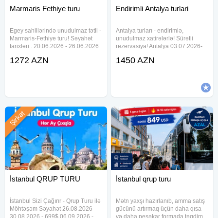
Marmaris Fethiye turu
Endirimli Antalya turlari
Egey sahillərində unudulmaz tətil -
Antalya turları - endirimlə,
Marmaris-Fethiye turu! Səyahət
unudulmaz xatirələrlə! Sürətli
tarixləri : 20.06.2026 - 26.06.2026
rezervasiya! Antalya 03.07.2026-
Uçuş detalları: AZAL Bakı -
09.07.2026 Uçuş detalları: Bakı -
1272 AZN
1450 AZN
Dalaman: 07:35 - 09:45 Dalaman -
Antalya: 14:20 - 16:25 Antalya -
Bakı: 10:45 - 14:30 Otellər və
Bakı: 08:55 - 12:45 Oteller ve
qiymətlər: ISLA PANORAMA
qiymetleri: SENZA GARDEN
Şirkət
İstanbul QRUP TURU
İstanbul qrup turu
İstanbul Sizi Çağırır - Qrup Turu ilə
Mətn yaxşı hazırlanıb, amma satış
Möhtəşəm Səyahət 26.08.2026 -
gücünü artırmaq üçün daha qısa
30.08.2026 - 699$ 06.09.2026 -
və daha peşəkar formada təqdim