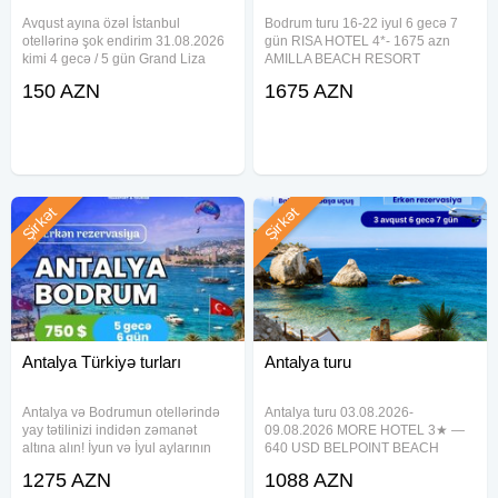
Avqust ayına özəl İstanbul
Bodrum turu 16-22 iyul 6 gecə 7
otellərinə şok endirim 31.08.2026
gün RISA HOTEL 4*- 1675 azn
kimi 4 gecə / 5 gün Grand Liza
AMILLA BEACH RESORT
Hotel 3* - 150€ Raimond Hotel 3* -
BODRUM (EX. COSTA 3S BEACH
150 AZN
1675 AZN
160€ Darkhill Hotel 4* - 185€
CLUB) 4*- 1940 azn SOLANA BY
Bristol Hotel 4* - 190€ New Emin
YELKEN (EX.YELKEN
Hotel 4* - 195€ Sultanahmet
MANDALINCI SPA & WELLNESS
HOTEL) 4*-1990 azn DIAMOND
OF
Şirkət
Şirkət
Antalya Türkiyə turları
Antalya turu
Antalya və Bodrumun otellərində
Antalya turu 03.08.2026-
yay tətilinizi indidən zəmanət
09.08.2026 MORE HOTEL 3★ —
altına alın! İyun və İyul aylarının
640 USD BELPOINT BEACH
qızmar günlərini "Hər şey daxil"
HOTEL 4★ — 683 USD BELDIBI
1275 AZN
1088 AZN
lüks istirahətlə, Crystal-dan Rixos-
BEACH HOTEL 4★ — 714 USD