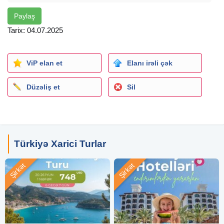
Paylaş
Tarix: 04.07.2025
ViP elan et
Elanı irəli çək
Düzəliş et
Sil
Türkiyə Xarici Turlar
Şirkət
Şirkət