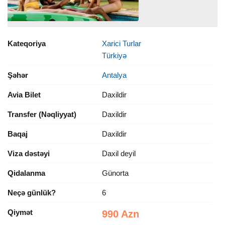
Kateqoriya
Xarici Turlar
Türkiyə
Şəhər
Antalya
Avia Bilet
Daxildir
Transfer (Nəqliyyat)
Daxildir
Baqaj
Daxildir
Viza dəstəyi
Daxil deyil
Qidalanma
Günorta
Neçə günlük?
6
Qiymət
990 Azn