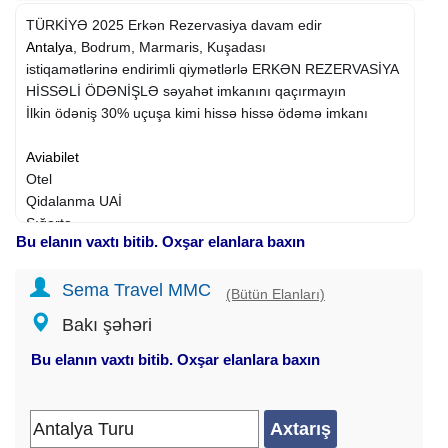
TÜRKİYƏ 2025 Erkən Rezervasiya davam edir
Antalya
, Bodrum, Marmaris, Kuşadası
istiqamətlərinə endirimli qiymətlərlə ERKƏN REZERVASİYA
HİSSƏLİ ÖDƏNİŞLƏ səyahət imkanını qaçırmayın
İlkin ödəniş 30% uçuşa kimi hissə hissə ödəmə imkanı
Aviabilet
Otel
Qidalanma UAİ
Sığorta
Bu elanın vaxtı bitib. Oxşar elanlara baxın
Transfer
2 nəfərlik otaqda bir nəfər üçün nəzərdə tutulub.
Sema Travel MMC
Daxil qiymətlərlə tur paketlər
(Bütün Elanları)
————————————
Bakı şəhəri
Sema Travel
Bu elanın vaxtı bitib. Oxşar elanlara baxın
Ünvan:
Cəfər Cabbarlı 44 Caspian Plaza. Nizami
Gəncəvi
Metrosu
yaxınlığı