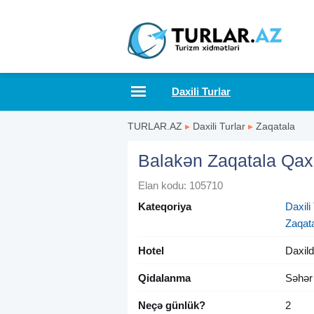
Daxili Turlar
TURLAR.AZ
▸
Daxili Turlar
▸
Zaqatala
Balakən Zaqatala Qax 
Elan kodu: 105710
Kateqoriya
Daxili 
Zaqat
Hotel
Daxild
Qidalanma
Səhər
Neçə günlük?
2