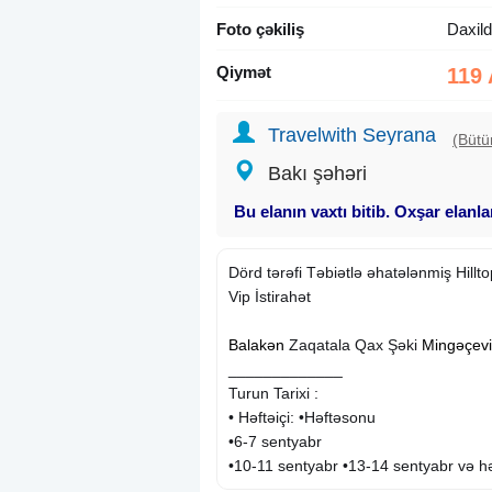
Foto çəkiliş
Daxild
Qiymət
119
Travelwith Seyrana
(Bütü
Bakı şəhəri
Bu elanın vaxtı bitib. Oxşar elanl
Dörd tərəfi Təbiətlə əhatələnmiş Hill
Vip İstirahət
Balakən
Zaqatala Qax Şəki
Mingəçevi
_____________
Turun Tarixi :
• Həftəiçi: •Həftəsonu
•6-7 sentyabr
•10-11 sentyabr •13-14 sentyabr və h