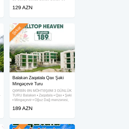
,
Avqust •Turun qiyməti: 129 azn (1
129 AZN
nəfər üçün) ✓Qiymətə daxildir: •VIP
1
nəqliyyat xidməti •Hoteldə gecələmə:
Şirkət
Balakən Zaqatala Qax Şəki
Mingəçevir Turu
QƏRBİN ƏN MÖHTƏŞƏM 3 GÜNLÜK
-
TURU Balakən • Zaqatala • Qax • Şəki
• Mingəçevir • Oğuz Dağ mənzərəsi,
,
hotel komfortu və əyləncə dolu
189 AZN
səyahət! Qiymət: 189 AZN Müddət: 2
1
gecə / 3 gün Tarixlər: 5-6-7 avqust