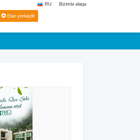
RU
Bizimlə əlaqə
Elan yerləşdir