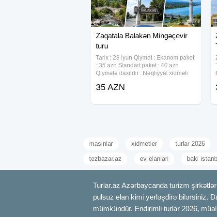
Zaqatala Balakən Mingəçevir
turu
Tarix : 28 iyun Qiymət : Ekanom paket
: 35 azn Standart paket : 40 azn
Qiymətə daxildir : Nəqliyyat xidməti
Ekskursiyalar Səhər yeməyi ( standart
35 AZN
paketdə) Çay sufrəsi Tur rəhbəri
Yolboyu əyləncəli oyunlar və
masinlar
xidmetler
turlar 2026
tezbazar.az
ev elanlari
baki istan
Turlar.az Azərbaycanda turizm şirkətləri
pulsuz elan kimi yerləşdirə bilərsiniz. D
mümkündür. Endirimli turlar 2026, müali