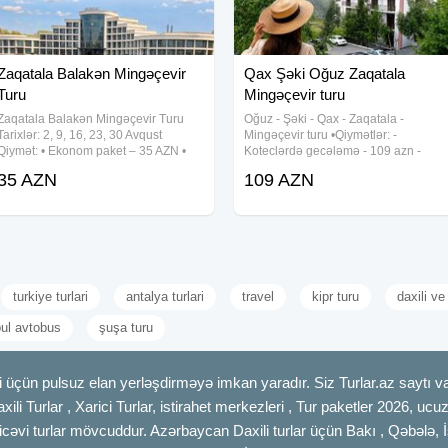
Zaqatala Balakən Mingəçevir
Qax Şəki Oğuz Zaqatala
Turu
Mingəçevir turu
Zaqatala Balakən Mingəçevir Turu
Oğuz - Şəki - Qax - Zaqatala -
Tarixlər: 2, 9, 16, 23, 30 Avqust
Mingəçevir turu •Qiymətlər: -
Qiymət: • Ekonom paket – 35 AZN •
Koteclərdə gecələmə - 109 azn -
Standart paket – 40 AZN(səhər
Hotel binasında gecələmə - 119 azn
35 AZN
109 AZN
yeməyi daxil) Qiymətə daxildir: •
•Tarix: 1-2, 8-9, 15-16, 22-23, 29-39
Komfortlu nəqliyyat • Ekskursiyalar •
Avqust ✓Tura daxildir: - Komfortlu vip
turkiye turlari
antalya turlari
travel
kipr turu
daxili ve 
bul avtobus
şuşa turu
 üçün pulsuz elan yerləşdirməyə imkan yaradır. Siz Turlar.az saytı vas
axili Turlar , Xarici Turlar, istirahet merkezleri , Tur paketler 2026, uc
cəvi turlar mövcuddur. Azərbaycan Daxili turlar üçün Bakı , Qəbələ, İ