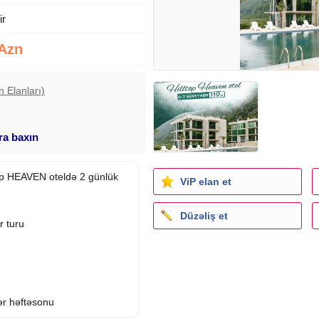
ir
 Azn
n Elanları)
ara baxın
top HEAVEN oteldə 2 günlük
ViP elan et
Düzəliş et
r
turu
ər həftəsonu