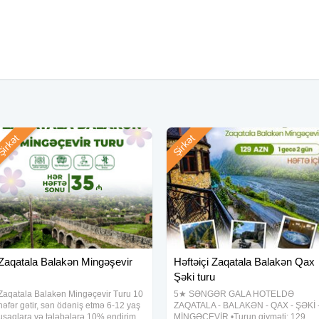
irkət
Şirkət
ər
Zaqatala Balakən Mingəşevir
Həftəiçi Zaqatala Balakən Qax
Şəki turu
Zaqatala Balakən Mingəçevir Turu 10
5★ SƏNGƏR GALA HOTELDƏ
nəfər gətir, sən ödəniş etmə 6-12 yaş
ZAQATALA - BALAKƏN - QAX - ŞƏKİ 
uşaqlara və tələbələrə 10% endirim
MİNGƏÇEVİR •Turun qiyməti: 129