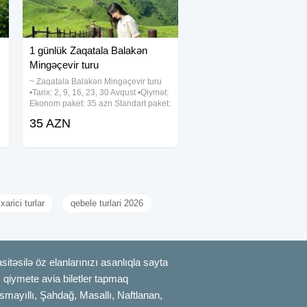
1 günlük Zaqatala Balakən
Mingəçevir turu
~ Zaqatala Balakən Mingəçevir turu
•Tarix: 2, 9, 16, 23, 30 Avqust •Qiymət:
Ekonom paket: 35 azn Standart paket:
40 azn ✓Qiymətə daxildir: • Nəqliyyat
35 AZN
xidməti • Səhər yeməyi(st paketdə) •
Çay süfrəsi • Ekskursiyalar •
xarici turlar
qebele turlari 2026
itəsilə öz elanlarınızı asanlıqla sayta
uz qiymete avia biletler tapmaq
smayıllı, Şahdağ, Masallı, Naftlanan,