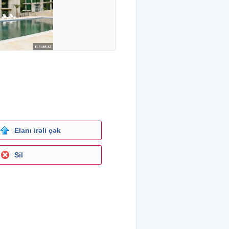
Elanı irəli çək
Sil