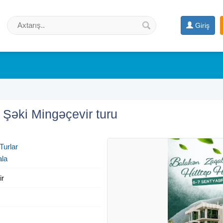
Giriş
Şəki Mingəçevir turu
Turlar
ala
ir