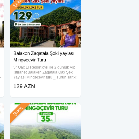
Şirkət
Balakən Zaqatala Şəki yaylası
Mingəçevir Turu
5* Qax El Resort otel ilə 2 günlük Vip
İstirahət Balakən Zaqatala Qax Şəki
-
Yaylası Mingəçevir turu _ Turun Tarixi:
• Həftəiçi: • Həftəsonu • 4-5 iyul • 8-9
129 AZN
L
iyul • 11-12 iyul • 15-16 iyul • 18-19
iyul •
Şirkət