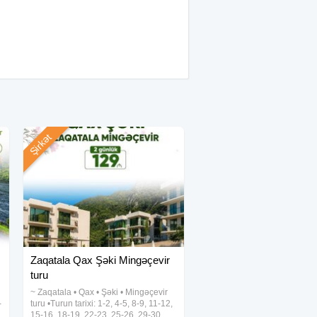
Şirkət
Zaqatala Qax Şəki Mingəçevir
turu
~ Zaqatala • Qax • Şəki • Mingəçevir
-
turu •Turun tarixi: 1-2, 4-5, 8-9, 11-12,
15-16, 18-19, 22-23, 25-26, 29-30