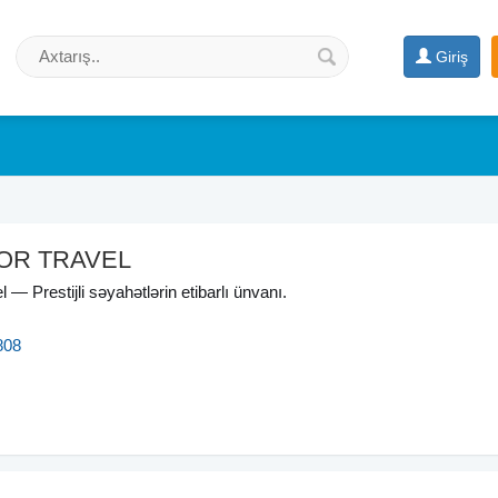
Giriş
OR TRAVEL
 — Prestijli səyahətlərin etibarlı ünvanı.
808