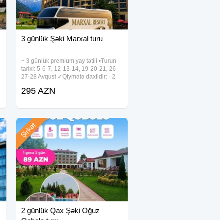
3 günlük Şəki Marxal turu
~ 3 günlük premium yay tətili •Turun
tarixi: 5-6-7, 12-13-14, 19-20-21, 26-
27-28 Avqust ✓Qiymətə daxildir: - 2
n
gecə Marxal Resort & Spa-da
295 AZN
gecələmə - 3 dəfə səhər yeməyi - Vip
nəqliyyat ( Neoplan 48 nəfərlik) - Spa
Şirkət
2 günlük Qax Şəki Oğuz