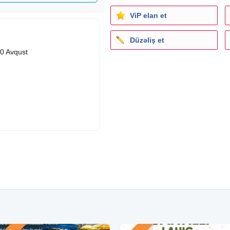
ViP elan et
Düzəliş et
 30 Avqust
lar