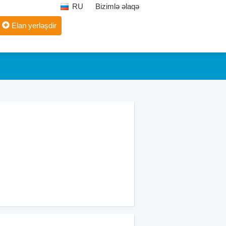
RU
Bizimlə əlaqə
Elan yerləşdir