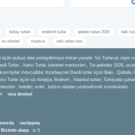
(Mingəçevir) - 129 azn ✓Qiymətə
azn •Standart paket: 29
dubay turlari
endirimli turlar
qebele turlari 2026
baki tur
ev elanlari
maskva
seki seher turu
 üçün pulsuz elan yerləşdirməyə imkan yaradır. Siz Turlar.az saytı vas
axili Turlar , Xarici Turlar, istirahet merkezleri , Tur paketler 2026, uc
cəvi turlar mövcuddur. Azərbaycan Daxili turlar üçün Bakı , Qəbələ, İ
rici Turlar üçün siz Antalya, Bodrum , İstanbul turlari, Turkiyədə şəhər
merkezleri , hoteller, evler , turizm elanları yerlesdirmek mümkündür.
i
viza desteyi
ımızda
razılaşma
|
Bizimlə əlaqə
a: 0