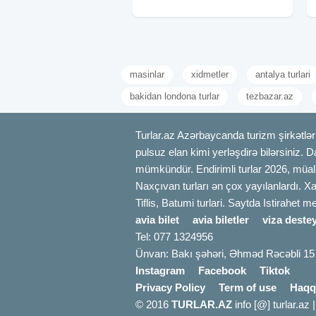
Avqust ✓Tura daxildir: - Komfortlu vip
nəqliyyat -
masinlar
xidmetler
antalya turlari
bakidan londona turlar
tezbazar.az
Turlar.az Azərbaycanda turizm şirkətləri
pulsuz elan kimi yerləşdirə bilərsiniz. D
mümkündür. Endirimli turlar 2026, müali
Naxçıvan turları ən çox yayılanlardı. Xa
Tiflis, Batumi turlari. Saytda Istirahet 
avia bilet
avia biletler
viza destey
Tel: 077 1324956
Ünvan: Bakı şəhəri, Əhməd Rəcəbli 15
Instagram
Facebook
Tiktok
Privacy Policy
Term of use
Haqq
© 2016
TURLAR.AZ
info [@] turlar.az 