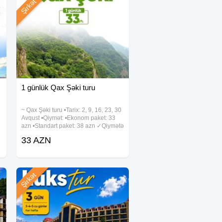
Şirkət
1 günlük Qax Şəki turu
~ Qax Şəki turu •Tarix: 2, 9, 16, 23, 30
Avqust •Qiymət: •Ekonom paket: 33
azn •Standart paket: 38 azn ✓Qiymətə
daxildir: •Nəqliyyat xidməti
33 AZN
•Ekskursiyalar •Çay süfrəsi •Tur
rəhbəri •Yolboyu əyləncəli oyunlar və
Şirkət