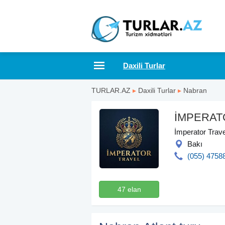
Daxili Turlar
TURLAR.AZ
▸
Daxili Turlar
▸
Nabran
İMPERAT
İmperator Travel
Bakı
(055) 4758
47 elan