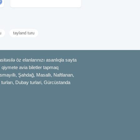
✓Gəziləcək məkanlar: - Qəçrəş
meşəliyi -
u
tayland turu
itəsilə öz elanlarınızı asanlıqla sayta
uz qiymete avia biletler tapmaq
smayıllı, Şahdağ, Masallı, Naftlanan,
 turları, Dubay turlari, Gürcüstanda