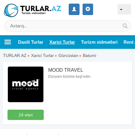
Daxili Turlar
Xarici Turlar
Turizm xidmətləri
Rent 
TURLAR.AZ
▸
Xarici Turlar
▸
Gürcüstan
▸
Batumi
MOOD TRAVEL
Dünyanı bizimlə kəşf edin.
24 elan