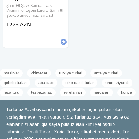
Şarm Əl-Şeyx Kampaniyası!
Misirin möhtəşəm kurortu Şarm Əl-
Şeyxdə unudulmaz istirahət
planlayanlar üçün xüsusi fürsət! 5
1225 AZN
ulduzlu hotellərdə rezervasiya
etdikdə VIP transfer HƏDİYYƏ!
Kampaniya 31 iyul tarixinədək
masinlar
xidmetler
turkiye turlari
antalya turlari
qebele turlari
abu dabi
olke daxili turlar
umre ziyareti
laza turu
tezbazar.az
ev elanlari
nardaran
konya
Turlar.az Azərbaycanda turizm şirkətləri üçün pulsuz elan
yerləşdirməyə imkan yaradır. Siz Turlar.az saytı vasitəsilə öz
elanlarınızı asanlıqla sayta pulsuz elan kimi yerləşdirə
bilərsiniz. Daxili Turlar , Xarici Turlar, istirahet merkezleri , Tur