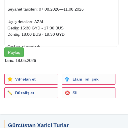
Səyahət tarixləri: 07.08.2026—11.08.2026
Uçuş detalları: AZAL
Gediş: 15:30 GYD - 17:00 BUS
Dönüş: 18:00 BUS - 19:30 GYD
Otel və qiymətləri:
Paylaş
Apart
hotel
Costa Apart-hotel 4* - Double Apartment with
balcony - 450 USD
Tarix: 19.05.2026
BATUMI INN Hotel 3* - Deluxe Double room - 492 USD
ViP elan et
Elanı irəli çək
Wyn Residences Batumi Apart-Hotel 4* - Standard Twin
Room - 502 USD
Düzəliş et
Sil
Hotel Sputnik Batumi 4* - Standard Double room - 512 USD
Apartment hotel Rainbow Residence Batumi 4* - Standard
Double room with balcony - 537 USD
Gürcüstan Xarici Turlar