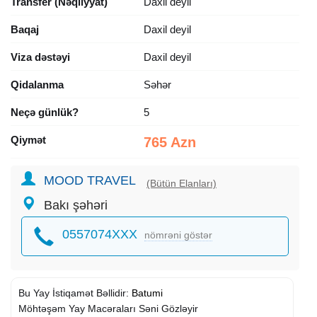
Transfer (Nəqliyyat)
Daxil deyil
Baqaj
Daxil deyil
Viza dəstəyi
Daxil deyil
Qidalanma
Səhər
Neçə günlük?
5
Qiymət
765 Azn
MOOD TRAVEL
(Bütün Elanları)
Bakı şəhəri
0557074XXX
nömrəni göstər
Bu Yay İstiqamət Bəllidir:
Batumi
Möhtəşəm Yay Macəraları Səni Gözləyir