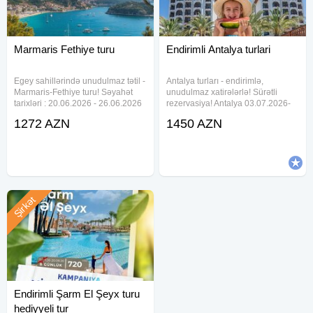
Oteldə qonaqlama (4 gecə/5 gün)
Qidalanma (səhər yeməyi)
Marmaris Fethiye turu
Endirimli Antalya turlari
Qeyd: İstəyinizə uyğun fərqli otel və tarixlər təklif oluna
bilər. Qiymətlər 2 nəfərlik səyahət paketində 1 nəfər üçün
Egey sahillərində unudulmaz tətil -
Antalya turları - endirimlə,
göstərilib.
Marmaris-Fethiye turu! Səyahət
unudulmaz xatirələrlə! Sürətli
tarixləri : 20.06.2026 - 26.06.2026
rezervasiya! Antalya 03.07.2026-
Uçuş detalları: AZAL Bakı -
09.07.2026 Uçuş detalları: Bakı -
1272 AZN
1450 AZN
Dalaman: 07:35 - 09:45 Dalaman -
Antalya: 14:20 - 16:25 Antalya -
Bakı: 10:45 - 14:30 Otellər və
Bakı: 08:55 - 12:45 Oteller ve
qiymətlər: ISLA PANORAMA
qiymetleri: SENZA GARDEN
Şirkət
Endirimli Şarm El Şeyx turu
hediyyeli tur