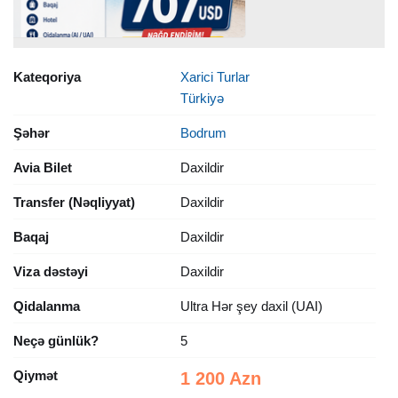
Kateqoriya
Xarici Turlar
Türkiyə
Şəhər
Bodrum
Avia Bilet
Daxildir
Transfer (Nəqliyyat)
Daxildir
Baqaj
Daxildir
Viza dəstəyi
Daxildir
Qidalanma
Ultra Hər şey daxil (UAI)
Neçə günlük?
5
Qiymət
1 200 Azn