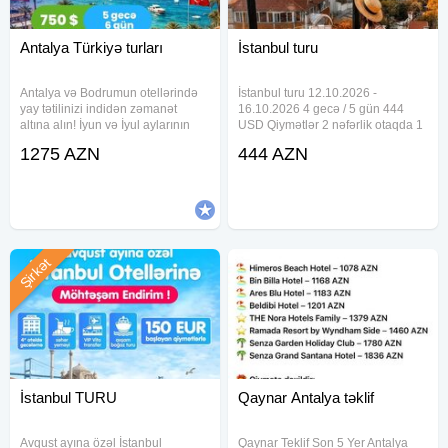
• Duja Bodrum 5* — 1035 USD
Antalya Türkiyə turları
İstanbul turu
Antalya və Bodrumun otellərində
İstanbul turu 12.10.2026 -
yay tətilinizi indidən zəmanət
16.10.2026 4 gecə / 5 gün 444
altına alın! İyun və İyul aylarının
USD Qiymətlər 2 nəfərlik otaqda 1
qızmar günlərini "Hər şey daxil"
nəfər üçün nəzərdə tutulmuşdur
1275 AZN
444 AZN
lüks istirahətlə, Crystal-dan Rixos-
Tur paketə daxildir Otelde
a qədər özəl seçimlərlə qarşılayın.
gecələmə Səhər yeməyi Otel daxili
İndi
xidmətlər İndividual
Şirkət
İstanbul TURU
Qaynar Antalya təklif
Avqust ayına özəl İstanbul
Qaynar Teklif Son 5 Yer Antalya