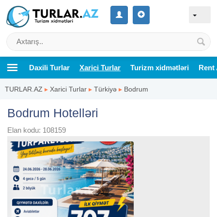
Daxili Turlar
Xarici Turlar
Turizm xidmətləri
Rent 
TURLAR.AZ
▸
Xarici Turlar
▸
Türkiyə
▸
Bodrum
Bodrum Hotelləri
Elan kodu: 108159