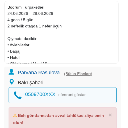
Bodrum
Turpaketləri
24.06.2026 – 28.06.2026
4 gecə / 5 gün
2 nəfərlik otaqda 1 nəfər üçün
Qiymətə daxildir:
• Aviabiletlər
• Baqaj
•
Hotel
• Qidalanma (AI / UAI)
• Transfer
Pərvanə Rəsulova
(Bütün Elanları)
• Sığorta
Bakı şəhəri
Hotel seçimləri
0509700XXX
nömrəni göstər
• Garden of Sun Hotel 5* — 707 USD
• Mandarin Resort Bodrum 5* — 753 USD
• Dragut Point Ort Hotel 3* — 754 USD
• Diamond of Bodrum Hotel 5* — 781 USD
×
⚠
Beh göndərmədən əvvəl təhlükəsizliyə əmin
• Jasmin Beach 4* — 790 USD
olun!
• Golden Age Crystal 4* — 791 USD