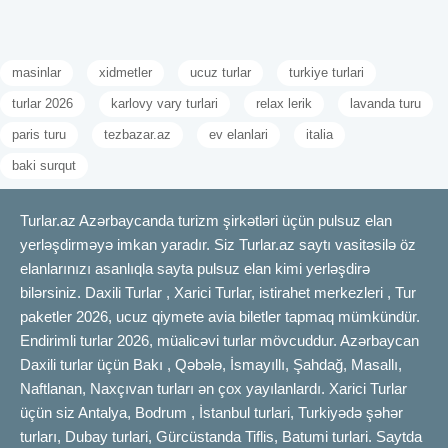
masinlar
xidmetler
ucuz turlar
turkiye turlari
turlar 2026
karlovy vary turlari
relax lerik
lavanda turu
paris turu
tezbazar.az
ev elanlari
italia
baki surqut
Turlar.az Azərbaycanda turizm şirkətləri üçün pulsuz elan
yerləşdirməyə imkan yaradır. Siz Turlar.az saytı vasitəsilə öz
elanlarınızı asanlıqla sayta pulsuz elan kimi yerləşdirə
bilərsiniz. Daxili Turlar , Xarici Turlar, istirahet merkezleri , Tur
paketler 2026, ucuz qiymete avia biletler tapmaq mümkündür.
Endirimli turlar 2026, müalicəvi turlar mövcuddur. Azərbaycan
Daxili turlar üçün Bakı , Qəbələ, İsmayıllı, Şahdağ, Masallı,
Naftlanan, Naxçıvan turları ən çox yayılanlardı. Xarici Turlar
üçün siz Antalya, Bodrum , İstanbul turlari, Turkiyədə şəhər
turları, Dubay turlari, Gürcüstanda Tiflis, Batumi turlari. Saytda