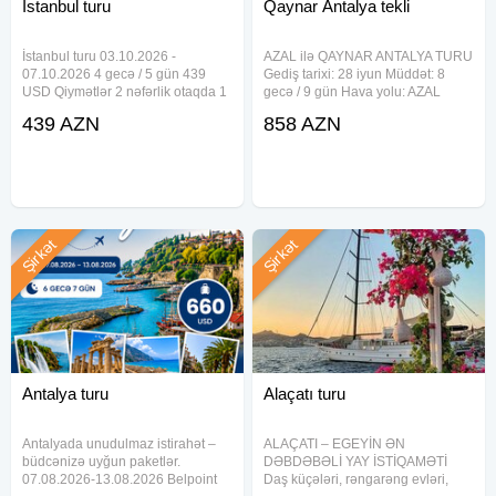
İstanbul turu
Qaynar Antalya tekli
İstanbul turu 03.10.2026 -
AZAL ilə QAYNAR ANTALYA TURU
07.10.2026 4 gecə / 5 gün 439
Gediş tarixi: 28 iyun Müddət: 8
USD Qiymətlər 2 nəfərlik otaqda 1
gecə / 9 gün Hava yolu: AZAL
nəfər üçün nəzərdə tutulmuşdur
Gediş: 15:15 Dönüş: 09:30
439 AZN
858 AZN
Tur paketə daxildir Otelde
Qidalanma: Hər şey daxil (All
gecələmə Səhər yeməyi Otel daxili
Inclusive) Endirimli otellər: Belkon
xidmətlər İndividual
Hotel – 858 AZN
Şirkət
Şirkət
Antalya turu
Alaçatı turu
Antalyada unudulmaz istirahət –
ALAÇATI – EGEYİN ƏN
büdcənizə uyğun paketlər.
DƏBDƏBƏLİ YAY İSTİQAMƏTİ
07.08.2026-13.08.2026 Belpoint
Daş küçələri, rəngarəng evləri,