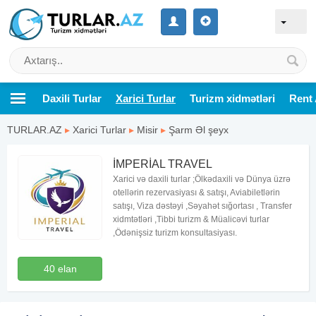
Daxili Turlar
Xarici Turlar
Turizm xidmətləri
Rent 
TURLAR.AZ
▸
Xarici Turlar
▸
Misir
▸
Şarm Əl şeyx
İMPERİAL TRAVEL
Xarici və daxili turlar ;Ölkədaxili və Dünya üzrə
otellərin rezervasiyası & satışı, Aviabiletlərin
satışı, Viza dəstəyi ,Səyahət sığortası , Transfer
xidmtətləri ,Tibbi turizm & Müalicəvi turlar
,Ödənişsiz turizm konsultasiyası.
40 elan