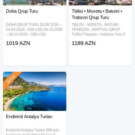
QEYD : * Bizim şirkətlə əlaqə saxlayaraq aviabilet, tur paket
Doha Qrup Turu
Tbilisi • Msxeta • Batumi •
və səyahət
xidmətləri
ilə bağlı hər bir məsələdə peşəkar
Trabzon Qrup Turu
dəstək ala bilərsiniz.
DOHA QRUP TURU 20.09.2026 –
TBİLİSİ – MSXETA - BATUMI -
DİQQƏT:* Yüksək komissiya !!Turizm şirkətlərini
24.09.2026 - 649 USD 04.10.2026
TRABZON - MARTVILI QRUP
əməkdaşlığa dəvət edirik!
– 08.10.2026 - 599 USD
TURU! Təyyarə + Avtobus Turu 5
08.11.2026 – 12.11.2026 - 649
gecə / 6 gün Səyahət tarixləri: 24-
"İMPERİAL TRAVEL" -Sizin rahat səyahətiniz – bizim əsas
1019 AZN
1189 AZN
USD 4 gecə / 5 gün 4* Hotel
29 AVQUST 699 USD (2 nəfərlik
məqsədimizdir!
Qiymətə daxildir: Aviabilet (23kg +
otaqda 1 nəfər üçün) 869 USD (
10kg) Hotel & səhər
Tək qonaqlama ) Qiymətə
Şirkət
Endirimli Antalya Turları
Endirimli Antalya Turları 999 azn
başlayan qiymətlərə! Pegasus