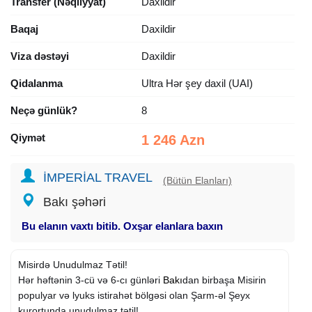
Transfer (Nəqliyyat)
Daxildir
Baqaj
Daxildir
Viza dəstəyi
Daxildir
Qidalanma
Ultra Hər şey daxil (UAI)
Neçə günlük?
8
Qiymət
1 246 Azn
İMPERİAL TRAVEL
(Bütün Elanları)
Bakı şəhəri
Bu elanın vaxtı bitib. Oxşar elanlara baxın
Misirdə Unudulmaz Tətil!
Hər həftənin 3-cü və 6-cı günləri
Bakı
dan birbaşa Misirin
populyar və lyuks istirahət bölgəsi olan Şarm-əl Şeyx
kurortunda unudulmaz tətil!