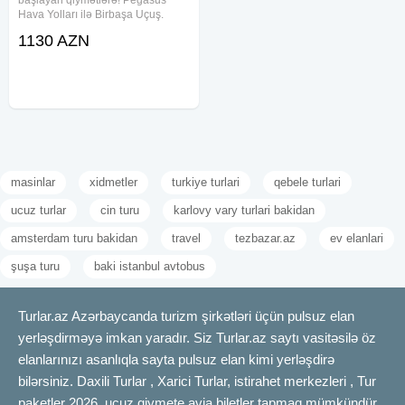
Hava Yolları ilə Birbaşa Uçuş.
Uçuş Tarixi : 26.08.2026—
1130 AZN
02.09.2026 Oteldə qonaqlama :
26.08.2026-01.09.2026 Oteldə
qonaqlama : 6 gecə / 7 gün
masinlar
xidmetler
turkiye turlari
qebele turlari
ucuz turlar
cin turu
karlovy vary turlari bakidan
amsterdam turu bakidan
travel
tezbazar.az
ev elanlari
şuşa turu
baki istanbul avtobus
Turlar.az Azərbaycanda turizm şirkətləri üçün pulsuz elan
yerləşdirməyə imkan yaradır. Siz Turlar.az saytı vasitəsilə öz
elanlarınızı asanlıqla sayta pulsuz elan kimi yerləşdirə
bilərsiniz. Daxili Turlar , Xarici Turlar, istirahet merkezleri , Tur
paketler 2026, ucuz qiymete avia biletler tapmaq mümkündür.