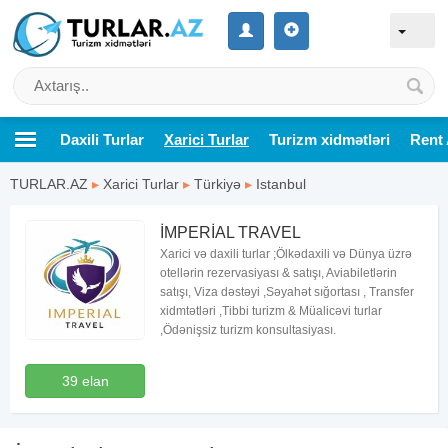
Daxili Turlar
Xarici Turlar
Turizm xidmətləri
Rent 
TURLAR.AZ
▸
Xarici Turlar
▸
Türkiyə
▸
Istanbul
İMPERİAL TRAVEL
Xarici və daxili turlar ;Ölkədaxili və Dünya üzrə
otellərin rezervasiyası & satışı, Aviabiletlərin
satışı, Viza dəstəyi ,Səyahət sığortası , Transfer
xidmtətləri ,Tibbi turizm & Müalicəvi turlar
,Ödənişsiz turizm konsultasiyası.
39 elan