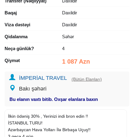
Transfer (Nəqliyyat)
Daxildir
Baqaj
Daxildir
Viza dəstəyi
Daxildir
Qidalanma
Səhər
Neçə günlük?
4
Qiymət
1 087 Azn
İMPERİAL TRAVEL
(Bütün Elanları)
Bakı şəhəri
Bu elanın vaxtı bitib. Oxşar elanlara baxın
İlkin ödəniş 30% , Yerinizi indi bron edin !!
İSTANBUL TURU!
Azərbaycan Hava Yolları İlə Birbaşa Uçuş!!
3 gecə 4 gün