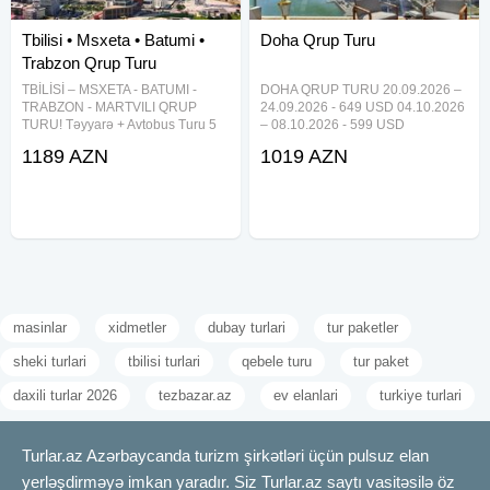
Tbilisi • Msxeta • Batumi •
Doha Qrup Turu
Trabzon Qrup Turu
TBİLİSİ – MSXETA - BATUMI -
DOHA QRUP TURU 20.09.2026 –
TRABZON - MARTVILI QRUP
24.09.2026 - 649 USD 04.10.2026
TURU! Təyyarə + Avtobus Turu 5
– 08.10.2026 - 599 USD
gecə / 6 gün Səyahət tarixləri: 24-
08.11.2026 – 12.11.2026 - 649
1189 AZN
1019 AZN
29 AVQUST 699 USD (2 nəfərlik
USD 4 gecə / 5 gün 4* Hotel
otaqda 1 nəfər üçün) 869 USD (
Qiymətə daxildir: Aviabilet (23kg +
Tək qonaqlama ) Qiymətə
10kg) Hotel & səhər
masinlar
xidmetler
dubay turlari
tur paketler
sheki turlari
tbilisi turlari
qebele turu
tur paket
daxili turlar 2026
tezbazar.az
ev elanlari
turkiye turlari
Turlar.az Azərbaycanda turizm şirkətləri üçün pulsuz elan
yerləşdirməyə imkan yaradır. Siz Turlar.az saytı vasitəsilə öz