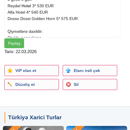
Reydel
Hotel
3* 530 EUR
Alfa Hotel 4* 540 EUR
Dosso Dossi Golden Horn 5* 575 EUR
Qiymətlərə daxildir:
Oteldə qonaqlama,
Paylaş
Qidalanma - Səhər yeməkləri
Aviabilet
/Azal ( gediş-dönüş),
Tarix: 22.03.2026
Baqaj (10 kq. ),
Qrup Transfer,
Səyahət sığortası.
ViP elan et
Elanı irəli çək
Qiymət 2 nəfərlik otağda 1 nəfər üçün hesablanıb.
Düzəliş et
Sil
Qiymətlər dinamikdir, dəyişə bilər.
Bizim şirkətlə əlaqə saxlayaraq aviabilet, tur paket və
səyahət
xidmətləri
ilə bağlı hər bir məsələdə peşəkar
dəstək ala bilərsiniz.
Türkiyə Xarici Turlar
Sizin rahat səyahətiniz - bizim əsas məqsədimizdir!