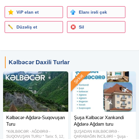
• Suqovuşan İstirahət Parkı
• Alban Kilsəsi
ViP elan et
Elanı irəli çək
Ağdərə
Düzəliş et
Sil
• Sərsəng Su Anbarı
• Vəng qəsəbəsi
• Şir heykəli
Kəlbəcər
Kəlbəcər Daxili Turlar
• İstisu Mineral Su Zavodu
• İstisu hovuzu
Şirkət
• Tərtər çayı
• Turşsu
• Kəlbəcər şəhər gəzintisi
•
Laçın
–Kəlbəcər Tuneli
• Laçın–Kəlbəcər Kanyonu
• Xudavəng Monastırı
Kəlbəcər-Ağdərə-Suqovuşan
Şuşa Kəlbəcər Xankəndi
• Kəlbəcər Şəlaləsi (Azad Şəlaləsi)
Turu
Ağdərə Ağdam turu
• Xaçın çayı
*KƏLBƏCƏR - AĞDƏRƏ -
ŞUŞADAN KƏLBƏCƏRƏ -
• Soyuq Bulaq Körpüsü
SUQOVUŞAN TURU * Tarix: 5, 12,
QARABAĞIN İNCİLƏRİ ~ Şuşa -