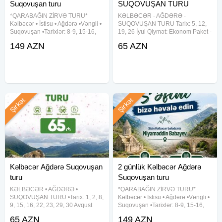
Suqovuşan turu
SUQOVUŞAN TURU
*QARABAĞIN ZİRVƏ TURU*
KƏLBƏCƏR - AĞDƏRƏ -
Kəlbəcər • İstisu • Ağdərə •Vəngli •
SUQOVUŞAN TURU Tarix: 5, 12,
Suqovuşan •Tarixlər: 8-9, 15-16,
19, 26 İyul Qiymət: Ekonom Paket -
22-23, 29-30 Avqust •Qiymət: -
65 AZN Standart Paket - 70 AZN
149 AZN
65 AZN
Riverside hotel (*4): 149 azn
Qiymətə daxildir: Səhər yeməyi
✓Qiymətə daxildir: - Vıp Mercedes
(standart paketdə) Komfortlu
avtobusla komfortlu nəqliyyat -
nəqliyyat Tur rəhbəri Yol boyu
Şirkət
Şirkət
Kəlbəcər Ağdərə Suqovuşan
2 günlük Kəlbəcər Ağdərə
turu
Suqovuşan turu
KƏLBƏCƏR • AĞDƏRƏ •
*QARABAĞIN ZİRVƏ TURU*
SUQOVUŞAN TURU •Tarix: 1, 2, 8,
Kəlbəcər • İstisu • Ağdərə •Vəngli •
9, 15, 16, 22, 23, 29, 30 Avqust
Suqovuşan •Tarixlər: 8-9, 15-16,
•Qiymət: - Ekonom paket: 65
22-23, 29-30 Avqust •Qiymət: -
65 AZN
149 AZN
azn(səhər yeməksiz) - Standart
Riverside hotel (*4): 149 azn