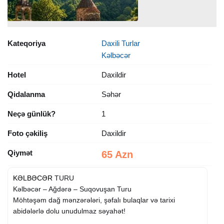
Kateqoriya
Daxili Turlar
Kəlbəcər
Hotel
Daxildir
Qidalanma
Səhər
Neçə günlük?
1
Foto çəkiliş
Daxildir
Qiymət
65 Azn
KƏLBƏCƏR
TURU
Kəlbəcər – Ağdərə – Suqovuşan Turu
Möhtəşəm dağ mənzərələri, şəfalı bulaqlar və tarixi
abidələrlə dolu unudulmaz səyahət!