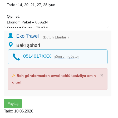
Tarix : 14, 20, 21, 27, 28 iyun
Qiymət:
Ekonom Paket – 65 AZN
Standart Paket – 70 AZN
Eko Travel
(Bütün Elanları)
Qiymətə daxildir:
Bakı şəhəri
• Komfortlu nəqliyyat
0514017XXX
nömrəni göstər
• Peşəkar bələdçi xidməti
• Səhər yeməyi (Standart paketdə)
• Yolboyu maarifləndirici söhbətlər
• Gəzilən bütün məkanlar haqqında tarixi və ətraflı
×
⚠
Beh göndərmədən əvvəl təhlükəsizliyə əmin
məlumatlar
olun!
• Çay süfrəsi
Ekskursiyalar:
Paylaş
Suqovuşan
Tarix: 10.06.2026
• Suqovuşan Su Anbarı