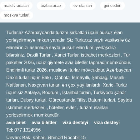
maldiv adalari
tezbazar.az
ev elanlari
genceden
moskva turlari
Turlar.az Azərbaycanda turizm şirkətləri üçün pulsuz elan
yerləşdirməyə imkan yaradır. Siz Turlar.az saytı vasitəsilə öz
elanlarınızı asanlıqla sayta pulsuz elan kimi yerləşdirə
bilərsiniz. Daxili Turlar , Xarici Turlar, istirahet merkezleri , Tur
paketler 2026, ucuz qiymete avia biletler tapmaq mümkündür.
Endirimli turlar 2026, müalicəvi turlar mövcuddur. Azərbaycan
Daxili turlar üçün Bakı , Qəbələ, İsmayıllı, Şahdağ, Masallı,
Naftlanan, Naxçıvan turları ən çox yayılanlardı. Xarici Turlar
üçün siz Antalya, Bodrum , İstanbul turlari, Turkiyədə şəhər
turları, Dubay turlari, Gürcüstanda Tiflis, Batumi turlari. Saytda
Istirahet merkezleri , hoteller, evler , turizm elanları
yerlesdirmek mümkündür.
avia bilet
avia biletler
viza desteyi
viza desteyi
Tel: 077 1324956
Ünvan: Bakı şəhəri, Əhməd Rəcəbli 15