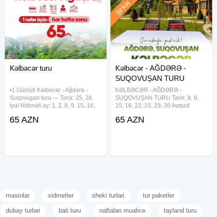
Şirkət
Kəlbəcər turu
Kəlbəcər - AĞDƏRƏ -
SUQOVUŞAN TURU
•1 Günlük Kəlbəcər - Ağdərə -
KƏLBƏCƏR - AĞDƏRƏ -
Suqovuşan turu — Tarix: 25, 26
SUQOVUŞAN TURU Tarix: 8, 9,
İyul Nöbnəti ay: 1, 2, 8, 9, 15, 16,
15, 16, 22, 23, 29, 30 Avqust
22, 23, 29, 30 Avqust Qiymət:
Qiymət: Ekonom Paket - 65 AZN
65 AZN
65 AZN
•Ekonom paket: 65 azn •Standart
Standart Paket - 70 AZN Qiymətə
paket: 70 azn — Qiymətə daxildir:
daxildir: Səhər yeməyi (standart
•Komfortlu
paketdə) Komfortlu nəqliyyat Tur
rəhbəri Yol
masinlar
xidmetler
sheki turlari
tur paketler
dubay turlari
bali turu
naftalan mualice
tayland turu