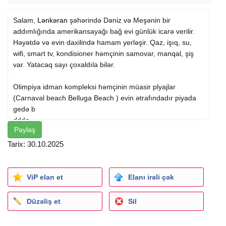
Salam,
Lənkəran
şəhərində Dəniz və Meşənin bir
addımlığında amerikansayağı bağ evi günlük icarə verilir.
Həyətdə və evin daxilində hamam yerləşir. Qaz, işıq, su,
wifi, smart tv, kondisioner həmçinin samovar, manqal, şiş
var. Yatacaq sayı çoxaldıla bilər.
Olimpiya idman kompleksi həmçinin müasir plyajlar
(Carnaval beach Belluga Beach ) evin ətrafındadır piyada
gedə b
dddq
Paylaş
. Maşın ilə 5 dəqiqəlik uzaqlıqda möhtəşəm Xanbulan
Tarix: 30.10.2025
gölünü görməyə dəyər . Təşəkkürlər, Ev sahibi
Diqqət : İcarə üçün VÖEN əsasında dövlətə vergi ödənilir.
ViP elan et
Elanı irəli çək
İşlətmə leqal olaraq fəaliyyətdədir. Məhəllə kamera
nəzarətindədir. Fırıldaqçılar və Dələduzlar şübhəsiz
Düzəliş et
Sil
məsuliyyətə cəlb olunur