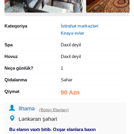
Kateqoriya
İstirahət mərkəzləri
Kirayə evlər
Spa
Daxil deyil
Hovuz
Daxil deyil
Neçə günlük?
1
Qidalanma
Səhər
Qiymət
90 Azn
İlhamə
(Bütün Elanları)
Lənkəran şəhəri
Bu elanın vaxtı bitib. Oxşar elanlara baxın