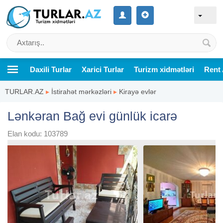
Daxili Turlar
Xarici Turlar
Turizm xidmətləri
Rent 
TURLAR.AZ
▸
İstirahət mərkəzləri
▸
Kirayə evlər
Lənkəran Bağ evi günlük icarə
Elan kodu: 103789