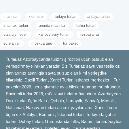
masinlar
xidmetler
turkiye turlari
antalya turlari
shamaxi turlari
arenda masinlar
tbilisi turlari
viza qiymetleri
karlovy vary turlari
tezbazar.az
ev elanlari
moskva turu
tur paket
Turlar.az Azərbaycanda turizm şirkətləri üçün pulsuz elan
yerləşdirməyə imkan yaradır. Siz Turlar.az saytı vasitəsilə öz
elanlarınızı asanlıqla sayta pulsuz elan kimi yerləşdirə
bilərsiniz. Daxili Turlar , Xarici Turlar, istirahet merkezleri , Tur
paketler 2026, ucuz qiymete avia biletler tapmaq mümkündür.
Endirimli turlar 2026, müalicəvi turlar mövcuddur. Azərbaycan
Daxili turlar üçün Bakı , Qəbələ, İsmayıllı, Şahdağ, Masallı,
Naftlanan, Naxçıvan turları ən çox yayılanlardı. Xarici Turlar
üçün siz Antalya, Bodrum , İstanbul turlari, Turkiyədə şəhər
turları, Dubay turlari, Gürcüstanda Tiflis, Batumi turlari. Saytda
Istirahet merkezleri , hoteller, evler , turizm elanları