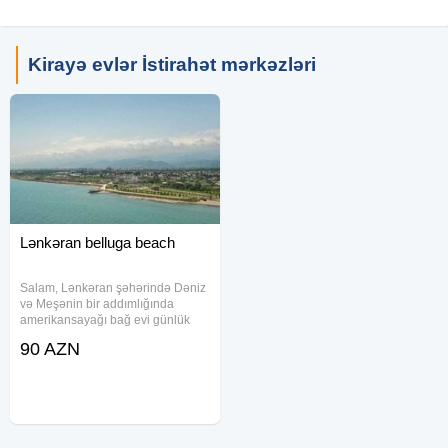
Kirayə evlər İstirahət mərkəzləri
Lənkəran belluga beach
Salam, Lənkəran şəhərində Dəniz
və Meşənin bir addımlığında
amerikansayağı bağ evi günlük
icarə verilir. Həyətdə və evin
90 AZN
daxilində hamam yerləşir. Qaz,
işıq, su, wifi, smart tv, kondisioner
həmçinin samovar, manqal, şiş